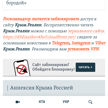
бородой»
Роскомнадзор пытается заблокировать
доступ к
сайту
Крым.Реалии
. Беспрепятственно читать
Крым.Реалии
можно с помощью
зеркального сайта:
https://d3d1az1bev4ho7.cloudfront.net/
следите за
основными новостями в
Telegram
,
Instagram
и
Viber
Крым.Реалии
. Рекомендуем вам
установить VPN
.
Сайт заблокирован?
читать >
Обойдите блокировку!
Аннексия Крыма Россией
В феврале 2014 года вооруженные люди в форме без
КТА
УКР
опознавательных знаков захватили здание