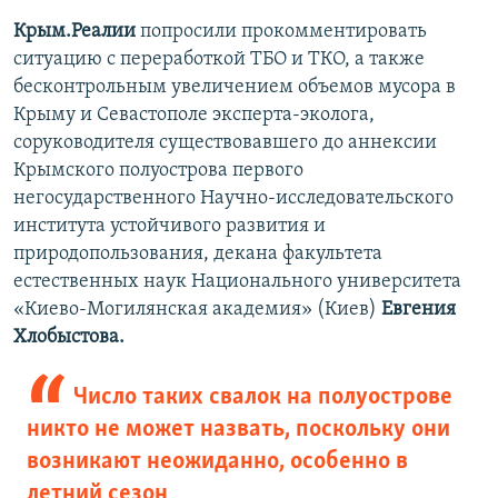
щ
и
Крым.Реалии
попросили прокомментировать
и
й
ситуацию с переработкой ТБО и ТКО, а также
й
с
бесконтрольным увеличением объемов мусора в
с
л
Крыму и Севастополе эксперта-эколога,
л
а
соруководителя существовавшего до аннексии
а
й
Крымского полуострова первого
й
д
негосударственного Научно-исследовательского
д
института устойчивого развития и
природопользования, декана факультета
естественных наук Национального университета
«Киево-Могилянская академия» (Киев)
Евгения
Хлобыстова
.
Число таких свалок на полуострове
никто не может назвать, поскольку они
возникают неожиданно, особенно в
летний сезон