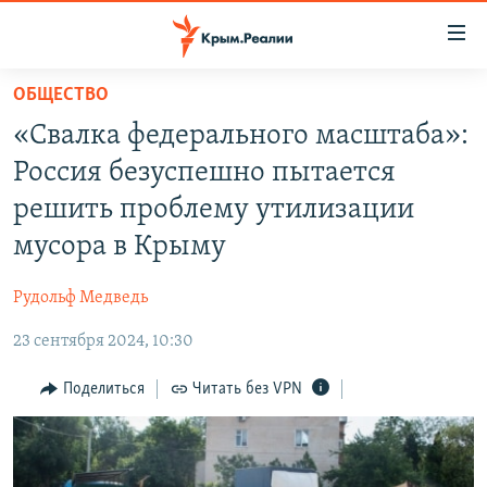
Доступность
ссылки
Вернуться
ОБЩЕСТВО
к
НОВОСТИ
«Свалка федерального масштаба»:
основному
СПЕЦПРОЕКТЫ
содержанию
Россия безуспешно пытается
ВОДА
Вернутся
ГРУЗ 200
решить проблему утилизации
к
ИСТОРИЯ
КАРТА ВОЕННЫХ ОБЪЕКТОВ КРЫМА
мусора в Крыму
главной
ЕЩЕ
11 ЛЕТ ОККУПАЦИИ КРЫМА. 11 ИСТОРИЙ СОПРОТИВЛЕНИЯ
навигации
Рудольф Медведь
Вернутся
РАДІО СВОБОДА
ИНТЕРАКТИВ
к
23 сентября 2024, 10:30
КАК ОБОЙТИ БЛОКИРОВКУ
ИНФОГРАФИКА
поиску
Поделиться
Читать без VPN
ТЕЛЕПРОЕКТ КРЫМ.РЕАЛИИ
Українською
СОВЕТЫ ПРАВОЗАЩИТНИКОВ
Qırımtatar
ПРОПАВШИЕ БЕЗ ВЕСТИ