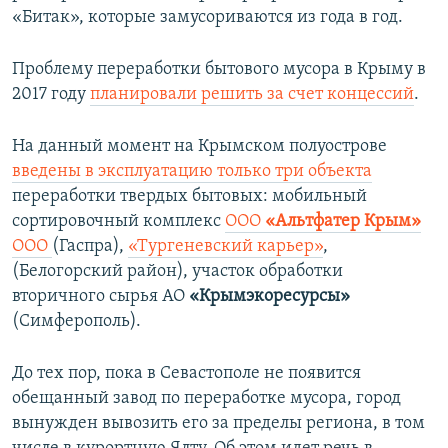
с
л
«Битак», которые замусориваются из года в год.
л
а
а
й
Проблему переработки бытового мусора в Крыму в
й
д
2017 году
планировали решить за счет концессий
.
д
На данный момент на Крымском полуострове
введены в эксплуатацию только три объекта
переработки твердых бытовых: мобильный
сортировочный комплекс
ООО
«Альтфатер Крым»
ООО
(Гаспра),
«Тургеневский карьер»
,
(Белогорский район), участок обработки
вторичного сырья АО
«Крымэкоресурсы»
(Симферополь).
До тех пор, пока в Севастополе не появится
обещанный завод по переработке мусора, город
вынужден вывозить его за пределы региона, в том