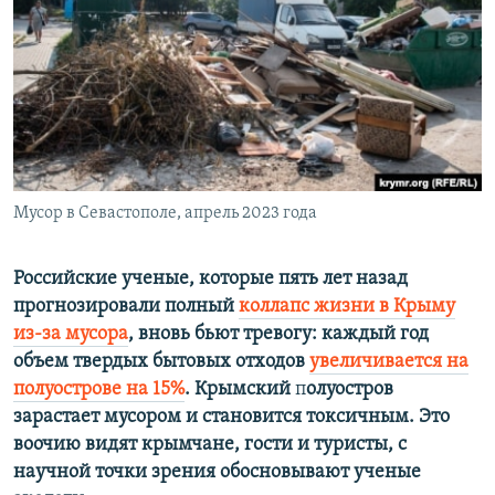
ПРИСОЕДИНЯЙТЕСЬ!
ПОБЕДИТЕЛЕЙ НЕ СУДЯТ?
КРЫМ.НЕПОКОРЕННЫЙ
ELIFBE
УКРАИНСКАЯ ПРОБЛЕМА КРЫМА
Все сайты RFE/RL
Мусор в Севастополе, апрель 2023 года
Российские ученые, которые пять лет назад
прогнозировали полный
коллапс жизни в Крыму
из-за мусора
, вновь бьют тревогу: каждый год
объем твердых бытовых отходов
увеличивается на
полуострове на 15%
. Крымский
п
олуостров
зарастает мусором и становится токсичным. Это
воочию видят крымчане, гости и туристы, с
научной точки зрения обосновывают ученые