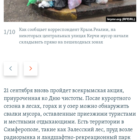
Как сообщает корреспондент Крым.Реалии, на
1/10
некоторых центральных улицах Керчи мусор начали
складывать прямо на пешеходных зонах
П
С
р
л
е
е
д
д
21 сентября вновь пройдет всекрымская акция,
ы
у
приуроченная ко Дню чистоты. После курортного
д
ю
сезона в лесах, горах и у озер можно обнаружить
у
щ
свалки мусора, оставленные приезжими туристами
щ
и
и местными отдыхающими. Есть территории в
и
й
Симферополе, такие как Залесский лес, пруд возле
й
с
радиорынка и ландшафтно-рекреационный парк