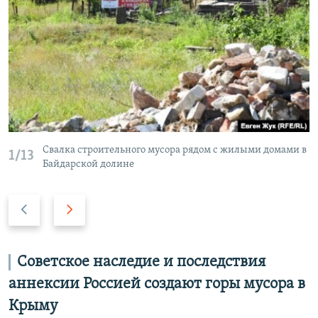
Свалка строительного мусора рядом с жилыми домами в
1/13
Байдарской долине
П
С
р
л
е
е
д
д
Советское наследие и последствия
ы
у
аннексии Россией создают горы мусора в
д
ю
Крыму
у
щ