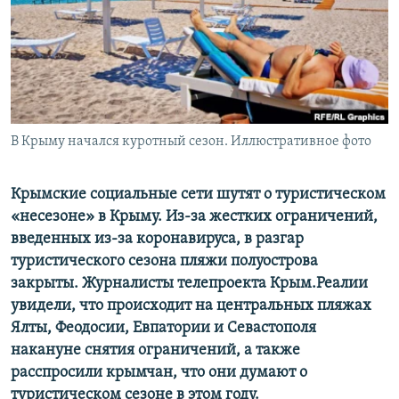
ПРИСОЕДИНЯЙТЕСЬ!
ПОБЕДИТЕЛЕЙ НЕ СУДЯТ?
КРЫМ.НЕПОКОРЕННЫЙ
ELIFBE
УКРАИНСКАЯ ПРОБЛЕМА КРЫМА
Все сайты RFE/RL
В Крыму начался куротный сезон. Иллюстративное фото
Крымские социальные сети шутят о туристическом
«несезоне» в Крыму. Из-за жестких ограничений,
введенных из-за коронавируса, в разгар
туристического сезона пляжи полуострова
закрыты. Журналисты телепроекта Крым.Реалии
увидели, что происходит на центральных пляжах
Ялты, Феодосии, Евпатории и Севастополя
накануне снятия ограничений, а также
расспросили крымчан, что они думают о
туристическом сезоне в этом году.