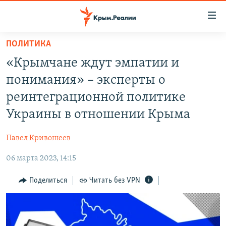
Доступность
ссылки
Вернуться
ПОЛИТИКА
к
НОВОСТИ
«Крымчане ждут эмпатии и
основному
СПЕЦПРОЕКТЫ
содержанию
понимания» – эксперты о
ВОДА
Вернутся
ГРУЗ 200
реинтеграционной политике
к
ИСТОРИЯ
КАРТА ВОЕННЫХ ОБЪЕКТОВ КРЫМА
Украины в отношении Крыма
главной
ЕЩЕ
11 ЛЕТ ОККУПАЦИИ КРЫМА. 11 ИСТОРИЙ СОПРОТИВЛЕНИЯ
навигации
Павел Кривошеев
Вернутся
РАДІО СВОБОДА
ИНТЕРАКТИВ
к
06 марта 2023, 14:15
КАК ОБОЙТИ БЛОКИРОВКУ
ИНФОГРАФИКА
поиску
Поделиться
Читать без VPN
ТЕЛЕПРОЕКТ КРЫМ.РЕАЛИИ
Українською
СОВЕТЫ ПРАВОЗАЩИТНИКОВ
Qırımtatar
ПРОПАВШИЕ БЕЗ ВЕСТИ