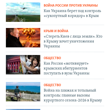
ВОЙНА РОССИИ ПРОТИВ УКРАИНЫ
Как Украина берет под контроль
«сухопутный коридор» в Крым
КРЫМ И ВОЙНА
«Стереть Киев с лица земли». Кто
в Крыму хочет уничтожения
Украины
ОБЩЕСТВО
Как Россия «мотивирует»
крымских абитуриентов
поступать в вузы Украины
ОБЩЕСТВО
Война на пляжах и тотальный
контроль: главные вызовы
курортного сезона-2026 в Крыму