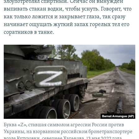
злоупотреблял спиртным. Сейчас он вынужден
выпивать стакан водки, чтобы уснуть. Говорит, что
как только ложится и закрывает глаза, так сразу
начинает ощущать жуткий запах горелых тел его
соратников в танке.
Буква «Z», ставшая символом агрессии России против
Украины, на взорванном российском бронетранспортере
возле Кутузовки, севернее Харькова, 13 мая 2022 года