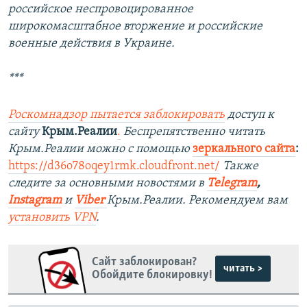
российское неспровоцированное
широкомасштабное вторжение и российские
военные действия в Украине.
***
Роскомнадзор пытается заблокировать
доступ к
сайту
Крым.Реалии
.
Беспрепятственно читать
Крым.Реалии можно с помощью
зеркального сайта
:
https://d36o78oqey1rmk.cloudfront.net/
Также
следите за основными новостями в
Telegram
,
Instagram
и
Viber
Крым.Реалии. Рекомендуем вам
установить VPN
.
Сайт заблокирован?
читать >
Обойдите блокировку!