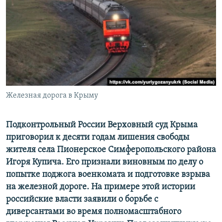
ПРИСОЕДИНЯЙТЕСЬ!
ПОБЕДИТЕЛЕЙ НЕ СУДЯТ?
КРЫМ.НЕПОКОРЕННЫЙ
ELIFBE
УКРАИНСКАЯ ПРОБЛЕМА КРЫМА
Все сайты RFE/RL
Железная дорога в Крыму
Подконтрольный России
Верховный суд Крыма
приговорил к десяти годам лишения свободы
жителя села Пионерское Симферопольского района
Игоря Купича. Его признали виновным по делу о
попытке поджога военкомата и подготовке взрыва
на железной дороге. На примере этой истории
российские власти заявили о борьбе с
диверсантами во время полномасштабного