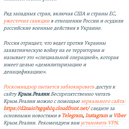
Ряд западных стран, включая США и страны ЕС,
ужесточил санкции
в отношении России и осудили
российские военные действия в Украине.
Россия отрицает, что ведет против Украины
захватническую войну на ее территории и
называет это «специальной операцией», которая
имеет целью «демилитаризацию и
денацификацию».
Роскомнадзор пытается заблокировать
доступ к
сайту
Крым.Реалии
.
Беспрепятственно читать
Крым.Реалии можно с помощью
зеркального сайта:
https://d2naio7zgqsh1q.cloudfront.net/
следите за
основными новостями в
Telegram
,
Instagram
и
Viber
Крым.Реалии. Рекомендуем вам
установить VPN
.