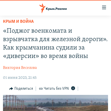
Доступность
ссылки
Вернуться
КРЫМ И ВОЙНА
к
НОВОСТИ
«Поджог военкомата и
основному
СПЕЦПРОЕКТЫ
содержанию
взрывчатка для железной дороги».
ВОДА
Вернутся
ГРУЗ 200
Как крымчанина судили за
к
ИСТОРИЯ
КАРТА ВОЕННЫХ ОБЪЕКТОВ КРЫМА
«диверсии» во время войны
главной
ЕЩЕ
11 ЛЕТ ОККУПАЦИИ КРЫМА. 11 ИСТОРИЙ СОПРОТИВЛЕНИЯ
навигации
Виктория Веселова
Вернутся
РАДІО СВОБОДА
ИНТЕРАКТИВ
к
01 июня 2023, 21:45
КАК ОБОЙТИ БЛОКИРОВКУ
ИНФОГРАФИКА
поиску
Поделиться
Читать без VPN
ТЕЛЕПРОЕКТ КРЫМ.РЕАЛИИ
Українською
СОВЕТЫ ПРАВОЗАЩИТНИКОВ
Qırımtatar
ПРОПАВШИЕ БЕЗ ВЕСТИ