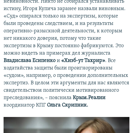
невиновности. Никто не собирался устанавливать
истину, Игоря Купича заранее назвали виновным.
«Суд» опирался только на экспертизы, которые
были проведены следствием, и на результаты
оперативно-разыскной деятельности, к которым
нет никакого доверия, потому что такие
экспертизы в Крыму постоянно фабрикуются. Это
можно видеть на примерах дел журналиста
Владислава Есипенко
и
«Хизб-ут Тахрир»
. Все
ходатайства защиты были проигнорированы
«судом», например, о проведении дополнительных
экспертиз. В целом эти аргументы для нас являются
свидетельством политически мотивированного
преследования», – пояснила
Крым.Реалии
координатор КПГ
Ольга Скрипник
.