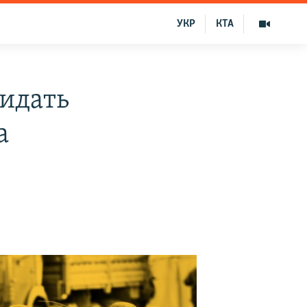
УКР
КТА
жидать
а