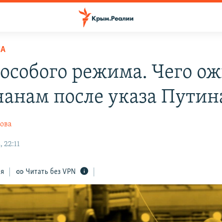
НА
особого режима. Чего о
анам после указа Путин
ова
 22:11
ся
Читать без VPN