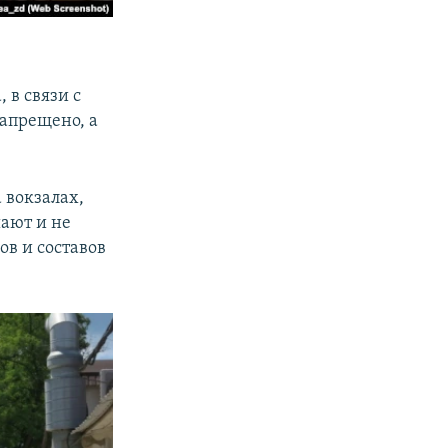
 в связи с
апрещено, а
 вокзалах,
шают и не
ов и составов