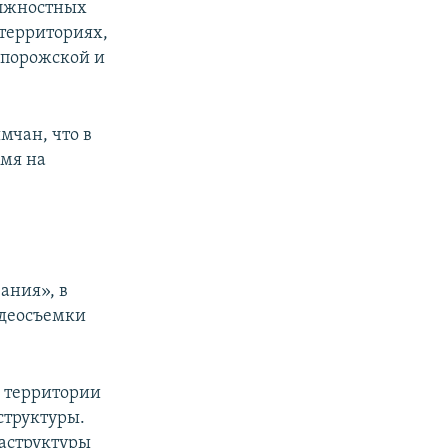
олжностных
 территориях,
апорожской и
мчан, что в
емя на
ания», в
идеосъемки
а территории
структуры.
раструктуры