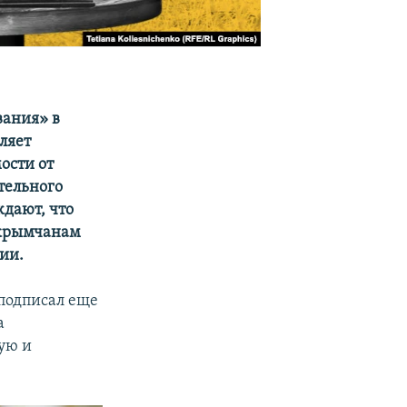
вания» в
ляет
ости от
ительного
дают, что
и крымчанам
ии.
подписал еще
а
ую и
.