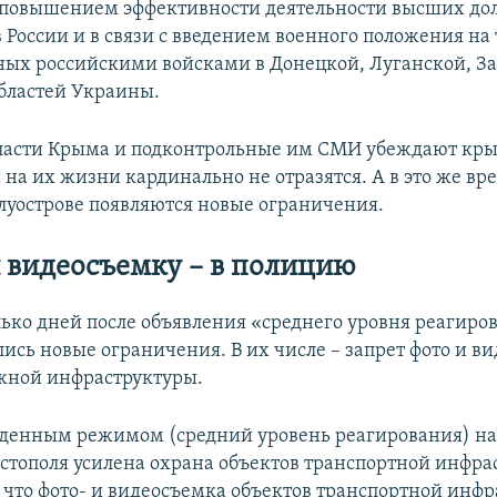
с повышением эффективности деятельности высших д
в России и в связи с введением военного положения на
ых российскими войсками в Донецкой, Луганской, З
бластей Украины.
ласти Крыма и подконтрольные им СМИ убеждают кры
на их жизни кардинально не отразятся. А в это же вр
уострове появляются новые ограничения.
и видеосъемку – в полицию
лько дней после объявления «среднего уровня реагиров
ись новые ограничения. В их числе – запрет фото и в
жной инфраструктуры.
веденным режимом (средний уровень реагирования) н
стополя усилена охрана объектов транспортной инфра
что фото- и видеосъемка объектов транспортной инф