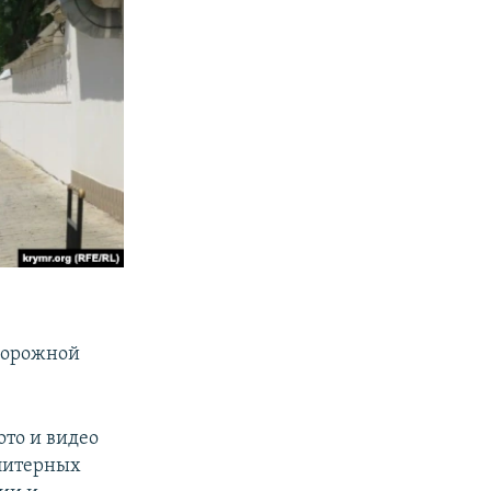
дорожной
то и видео
 литерных