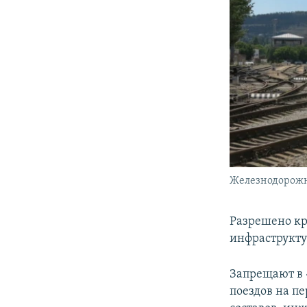
Железнодорожны
Разрешено кр
инфраструктур
Запрещают в 
поездов на п