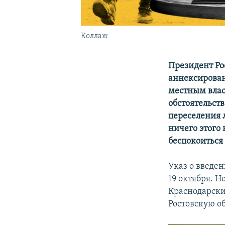
Коллаж
Президент Ро
аннексирован
местным влас
обстоятельств
переселения 
ничего этого 
беспокоиться
Указ о введе
19 октября. Н
Краснодарски
Ростовскую о