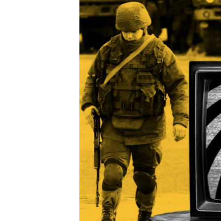
ПОБЕДИТЕЛЕЙ НЕ СУДЯТ?
КРЫМ.НЕПОКОРЕННЫЙ
ELIFBE
УКРАИНСКАЯ ПРОБЛЕМА КРЫМА