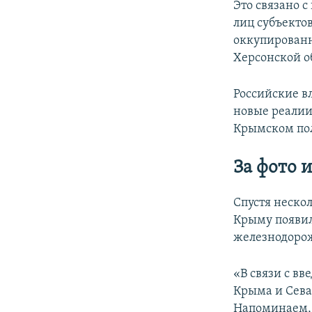
Это связано 
лиц субъекто
оккупированн
Херсонской о
Российские в
новые реалии 
Крымском пол
За фото 
Спустя неско
Крыму появил
железнодоро
«В связи с в
Крыма и Сева
Напоминаем, 