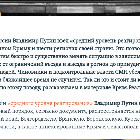
ссии Владимир Путин ввел «средний уровень реагиро
ном Крыму и шести регионах своей страны. Это позво
тям быстро и существенно менять ситуацию в зависим
: от ограничений въезда и выезда в регион до принуд
людей. Чиновники и подконтрольные власти СМИ убеж
в ближайшее время не случится. Так ли это и стоит л
 по этому поводу, рассказываем в материале Крым.Реал
нии
«среднего уровня реагирования»
Владимир Путин
овый порядок, согласно документу, распространяется н
й край, Белгородскую, Брянскую, Воронежскую, Курск
бласти, а также аннексированные Крым и Севастополь