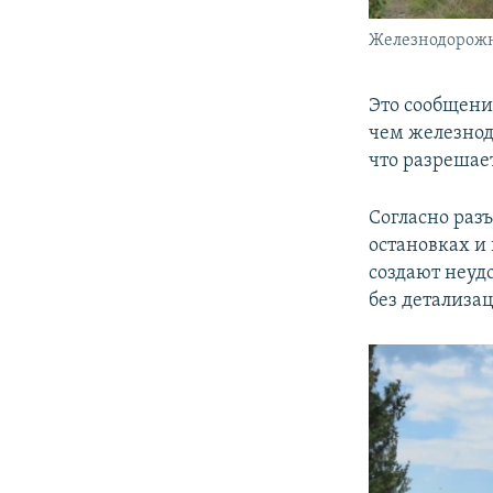
Железнодорожн
Это сообщени
чем железнод
что разрешае
Согласно раз
остановках и 
создают неудо
без детализа