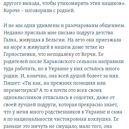
другого выхода, чтобы утихомирить этих нациков».
Короче – поговорили с родней.
И не мы одни удивлены и разочарованы общением.
Недавно прислала мне письмо подруга детства
Галка, живущая в Бельгии. На лето она приезжала
на море к живущей в нашем доме тетке из
Горностаевки, что неподалеку от Керчи. Ее
родителей после Харьковского сельхоза направили
туда работать, но в Украине у них осталось много
родни. И, конечно, она всей душой болеет за них.
Пишет: «Ты как, на прежних позициях или
переметнулся? А то я почти ото всех своих
одноклассников отписалась в соцсетях, даже от
своей лучшей подруги, которая прекрасно знает,
что у меня много родственников в Украине и сама
я по национальности чистокровная хохлушка. Ее
раньше это ничуть не смущало, мало того, она