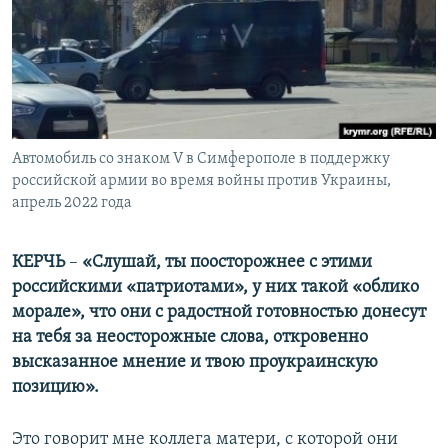
ПРИСОЕДИНЯЙТЕСЬ!
ПОБЕДИТЕЛЕЙ НЕ СУДЯТ?
КРЫМ.НЕПОКОРЕННЫЙ
ELIFBE
УКРАИНСКАЯ ПРОБЛЕМА КРЫМА
Все сайты RFE/RL
Автомобиль со знаком V в Симферополе в поддержку
российской армии во время войны против Украины,
апрель 2022 года
КЕРЧЬ
–
«Слушай, ты поосторожнее с этими
российскими «патриотами», у них такой «облико
морале», что они с радостной готовностью донесут
на тебя за неосторожные слова, откровенно
высказанное мнение и твою проукраинскую
позицию».
Это говорит мне коллега матери, с которой они