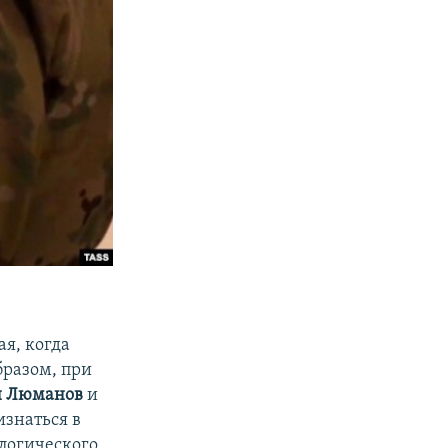
я, когда
бразом, при
н Люманов
и
изнаться в
ологического