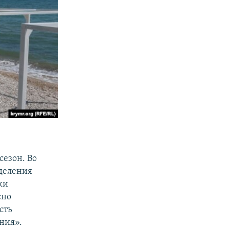
сезон. Во
зделения
ки
сно
сть
ния».