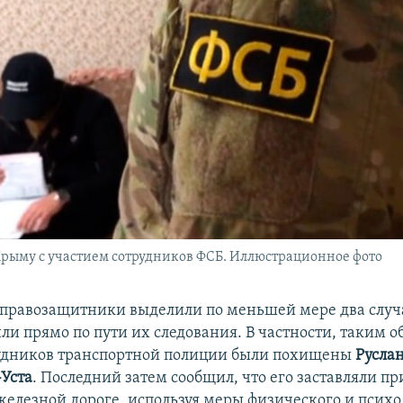
рыму с участием сотрудников ФСБ. Иллюстрационное фото
 правозащитники выделили по меньшей мере два случа
ли прямо по пути их следования. В частности, таким о
удников транспортной полиции были похищены
Русла
Уста
. Последний затем сообщил, что его заставляли пр
железной дороге, используя меры физического и псих