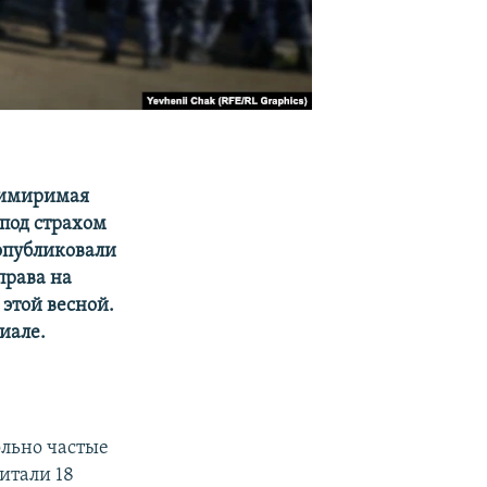
римиримая
под страхом
опубликовали
права на
этой весной.
иале.
ольно частые
итали 18