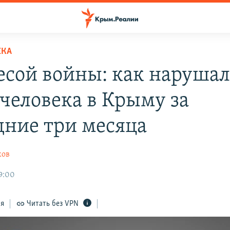
ЕКА
весой войны: как наруша
 человека в Крыму за
дние три месяца
ков
9:00
ся
Читать без VPN