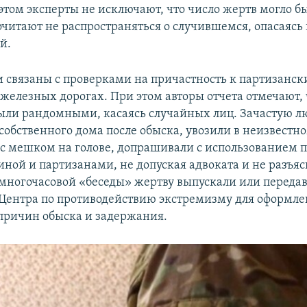
этом эксперты не исключают, что число жертв могло б
очитают не распространяться о случившемся, опасаясь
й.
аи связаны с проверками на причастность к партизанс
железных дорогах. При этом авторы отчета отмечают, 
ли рандомными, касаясь случайных лиц. Зачастую л
собственного дома после обыска, увозили в неизвестн
с мешком на голове, допрашивали с использованием п
иной и партизанами, не допуская адвоката и не разъя
е многочасовой «беседы» жертву выпускали или переда
Центра по противодействию экстремизму для оформл
ричин обыска и задержания.