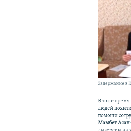
Задержание в К
В тоже время
людей похити
помощи сотр
Мамбет Асан-
диверсии на 