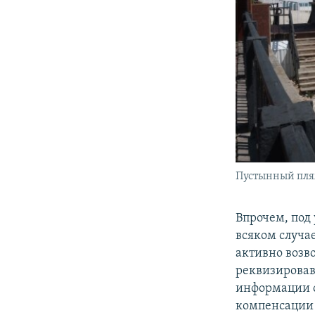
Пустынный пляж
Впрочем, под 
всяком случа
активно возв
реквизировав 
информации о
компенсации 