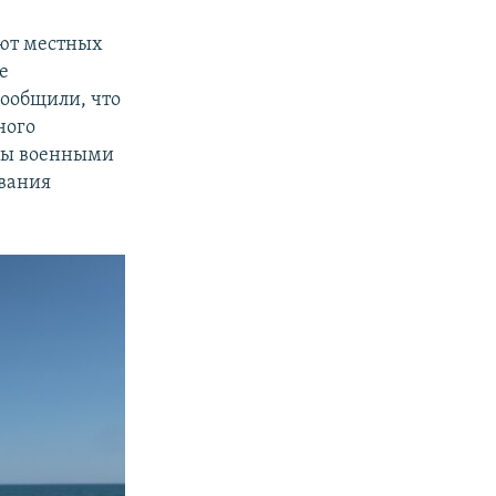
ают местных
е
сообщили, что
ного
аны военными
вания