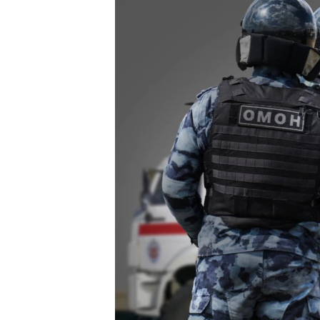
ПОБЕДИТЕЛЕЙ НЕ СУДЯТ?
КРЫМ.НЕПОКОРЕННЫЙ
ELIFBE
УКРАИНСКАЯ ПРОБЛЕМА КРЫМА