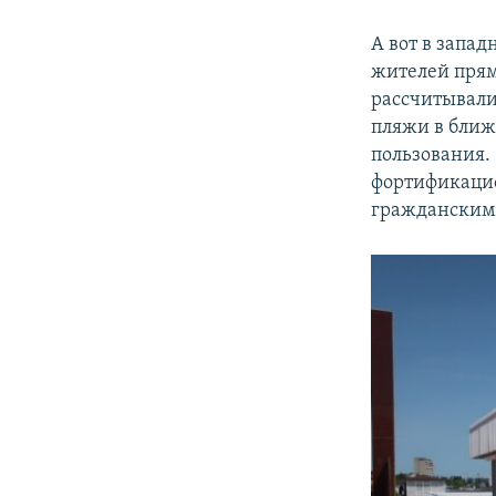
А вот в запа
жителей прям
рассчитывали
пляжи в ближ
пользования.
фортификаци
гражданскими