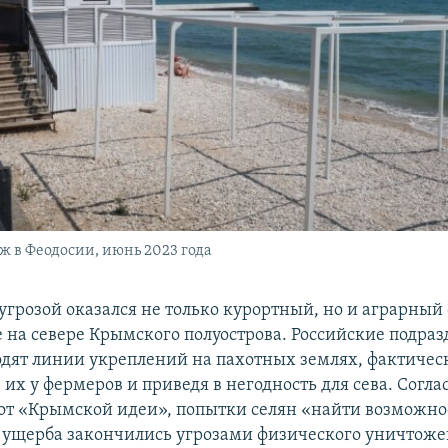
 в Феодосии, июнь 2023 года
угрозой оказался не только курортный, но и аграрный 
е на севере Крымского полуострова. Российские подра
одят линии укреплений на пахотных землях, фактичес
их у фермеров и приведя в негодность для сева. Согла
т «Крымской идеи», попытки селян «найти возможно
ущерба закончились угрозами физического уничтоже