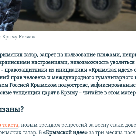
в Крыму. Коллаж
ымских татар, запрет на пользование пляжами, неп
украинскими настроениями, невозможность уволиться 
– правозащитники из инициативы «Крымская идея» 
ний прав человека и международного гуманитарного 
ом Россией Крымском полуострове, зафиксированные 
овые тенденции царят в Крыму – читайте в этом матер
изаны?
з текста
, новым трендом репрессий за весну стали дов
ымских татар. В
«Крымской идее»
за три месяца насч