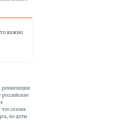
то важно
м реквизиции
е российские
ые
 что сезона
уса, но доты