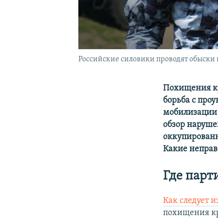
Российские силовики проводят обыски 
Похищения кр
борьба с про
мобилизации 
обзор наруше
оккупированн
Какие неправ
Где парт
Как следует и
похищения кр