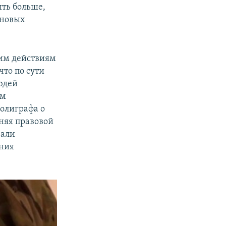
ыть больше,
 новых
ким действиям
что по сути
юдей
ом
олиграфа о
сняя правовой
вали
ения