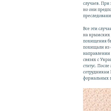
случаев. При 
но они предп
преследовани
Все эти случ
на крымских 
похищения бы
похищали из 
направлении 
связях с Укра
статус. Посл
сотрудникам 
формальных п