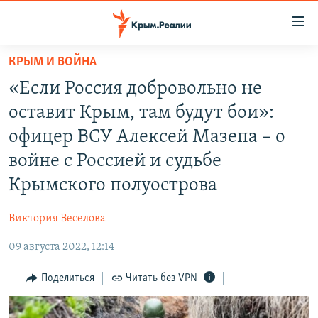
Доступность
ссылки
Вернуться
КРЫМ И ВОЙНА
к
НОВОСТИ
«Если Россия добровольно не
основному
СПЕЦПРОЕКТЫ
содержанию
оставит Крым, там будут бои»:
ВОДА
Вернутся
ГРУЗ 200
офицер ВСУ Алексей Мазепа – о
к
ИСТОРИЯ
КАРТА ВОЕННЫХ ОБЪЕКТОВ КРЫМА
войне с Россией и судьбе
главной
ЕЩЕ
11 ЛЕТ ОККУПАЦИИ КРЫМА. 11 ИСТОРИЙ СОПРОТИВЛЕНИЯ
навигации
Крымского полуострова
Вернутся
РАДІО СВОБОДА
ИНТЕРАКТИВ
к
Виктория Веселова
КАК ОБОЙТИ БЛОКИРОВКУ
ИНФОГРАФИКА
поиску
09 августа 2022, 12:14
ТЕЛЕПРОЕКТ КРЫМ.РЕАЛИИ
Українською
Поделиться
Читать без VPN
СОВЕТЫ ПРАВОЗАЩИТНИКОВ
Qırımtatar
ПРОПАВШИЕ БЕЗ ВЕСТИ