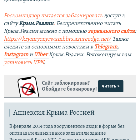
Роскомнадзор пытается заблокировать
доступ к
сайту
Крым.Реалии
.
Беспрепятственно читать
Крым.Реалии можно с помощью
зеркального сайта
:
https://krymryonyrwxmhbrs.azureedge.net/
Также
следите за основными новостями в
Telegram
,
Instagram
и
Viber
Крым.Реалии. Рекомендуем вам
установить
VPN
.
Сайт заблокирован?
читать >
Обойдите блокировку!
Аннексия Крыма Россией
В феврале 2014 года вооруженные люди в форме без
опознавательных знаков захватили здание