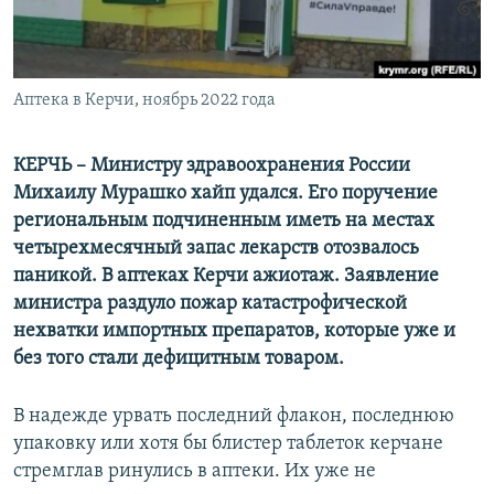
ПРИСОЕДИНЯЙТЕСЬ!
ПОБЕДИТЕЛЕЙ НЕ СУДЯТ?
КРЫМ.НЕПОКОРЕННЫЙ
ELIFBE
Аптека в Керчи, ноябрь 2022 года
УКРАИНСКАЯ ПРОБЛЕМА КРЫМА
КЕРЧЬ –
Министру здравоохранения России
Все сайты RFE/RL
Михаилу Мурашко хайп удался. Его поручение
региональным подчиненным иметь на местах
четырехмесячный запас лекарств отозвалось
паникой. В аптеках Керчи ажиотаж. Заявление
министра раздуло пожар катастрофической
нехватки импортных препаратов, которые уже и
без того стали дефицитным товаром.
В надежде урвать последний флакон, последнюю
упаковку или хотя бы блистер таблеток керчане
стремглав ринулись в аптеки. Их уже не