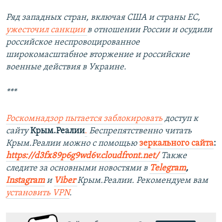
Ряд западных стран, включая США и страны ЕС,
ужесточил санкции
в отношении России и осудили
российское неспровоцированное
широкомасштабное вторжение и российские
военные действия в Украине.
***
Роскомнадзор пытается заблокировать
доступ к
сайту
Крым.Реалии
.
Беспрепятственно читать
Крым.Реалии можно с помощью
зеркального сайта
:
https://d3fx89p6g9wd6v.cloudfront.net/
Также
следите за основными новостями в
Telegram
,
Instagram
и
Viber
Крым.Реалии. Рекомендуем вам
установить
VPN
.