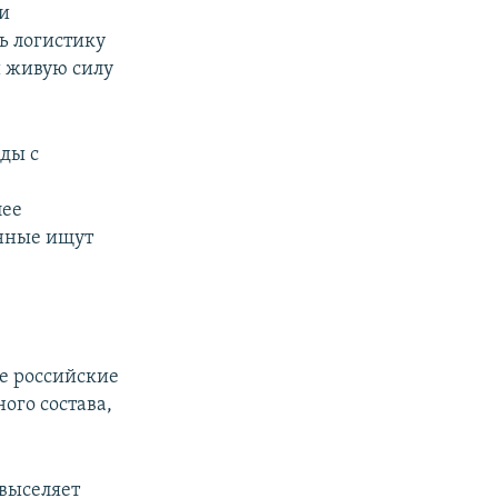
и
ь логистику
и живую силу
ады с
лее
енные ищут
ле российские
ого состава,
выселяет