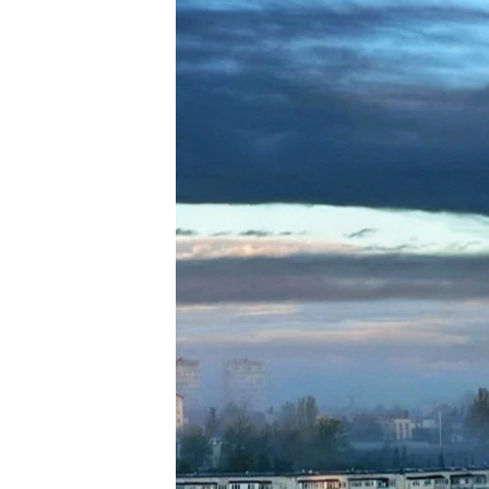
ПОБЕДИТЕЛЕЙ НЕ СУДЯТ?
КРЫМ.НЕПОКОРЕННЫЙ
ELIFBE
УКРАИНСКАЯ ПРОБЛЕМА КРЫМА