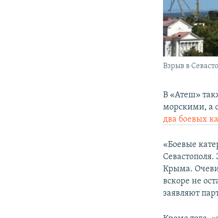
Взрыв в Севаст
В «Атеш» так
морскими, а 
два боевых к
«Боевые кате
Севастополя.
Крыма. Очеви
вскоре не ост
заявляют пар