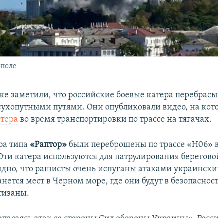
ополе
же заметили, что российские боевые катера перебрас
сухопутными путями. Они опубликовали видео, на ко
атера
во время транспортировки по трассе на тягачах.
ра типа
«Раптор»
были переброшены по трассе «Н06» в
 Эти катера используются для патрулирования берегов
дно, что рашисты очень испуганы атаками украински
анется мест в Черном море, где они будут в безопасност
тизаны.