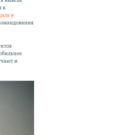
ия
вывела
я к
ила в
 командования
ектов
мобильное
учают и