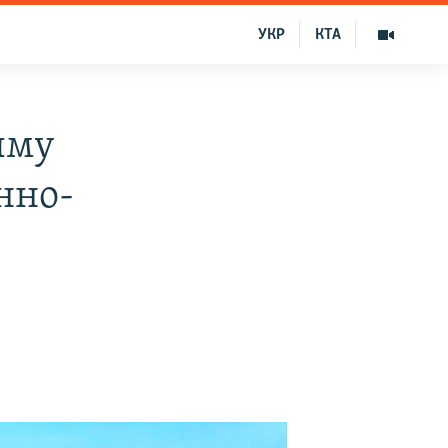
УКР
КТА
ыму
нно-