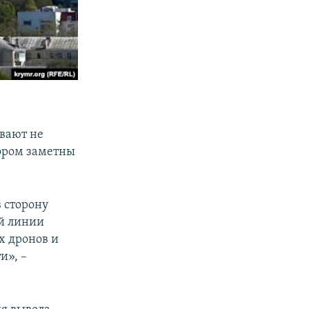
ывают не
тором заметны
 сторону
ой линии
х дронов и
и», –