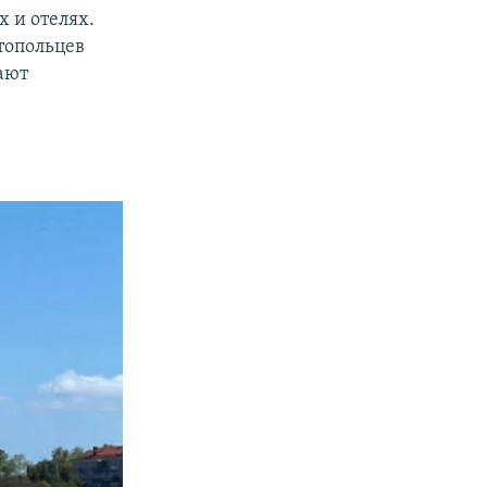
х и отелях.
топольцев
ают