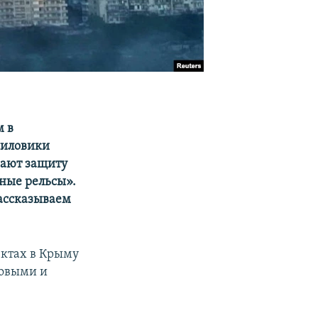
м в
силовики
вают защиту
ные рельсы».
ассказываем
ктах в Крыму
совыми и