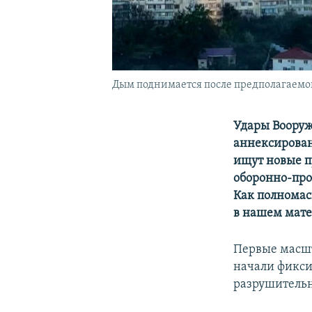
Дым поднимается после предполагаемой 
Удары Вооруж
аннексирован
ищут новые п
оборонно-про
Как полномас
в нашем мате
Первые масшт
начали фикси
разрушитель