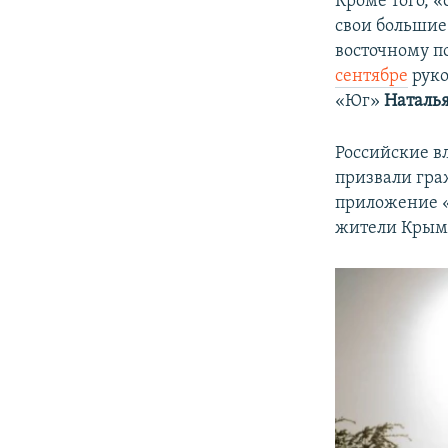
Кроме того, «
свои большие
восточному п
сентябре
руко
«Юг»
Наталь
Российские в
призвали гра
приложение «
жители Крым