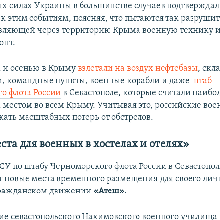
х силах Украины в большинстве случаев подтверждал
 к этим событиям, поясняя, что пытаются так разрушит
авляющей через территорию Крыма военную технику 
онт.
м и осенью в Крыму
взлетали на воздух нефтебазы
, скл
, командные пункты, военные корабли и даже
штаб
о флота России
в Севастополе, которые считали наибо
естом во всем Крыму. Учитывая это, российские во
жать масштабных потерь от обстрелов.
та для военных в хостелах и отелях»
ВСУ по штабу Черноморского флота России в Севастопо
 новые места временного размещения для своего личн
гражданском движении
«Атеш»
.
е севастопольского Нахимовского военного училища 