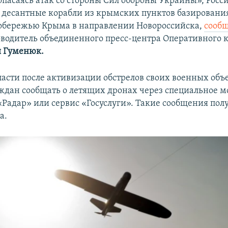
опасаясь атак со стороны Сил обороны Украины», Росс
 десантные корабли из крымских пунктов базировани
обережью Крыма в направлении Новороссийска,
сообщ
водитель объединенного пресс-центра Оперативного
я Гуменюк
.
ласти после активизации обстрелов своих военных объ
ждан сообщать о летящих дронах через специальное 
Радар» или сервис «Госуслуги». Такие сообщения пол
а.