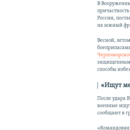
В Вооруженны
причастность
России, пост
на южный фр
Весной, лето
боеприпасами
Черноморског
защищенным м
способы избе
«Ищут мес
После удара 
военные ищут
сообщают в 
«Командовани