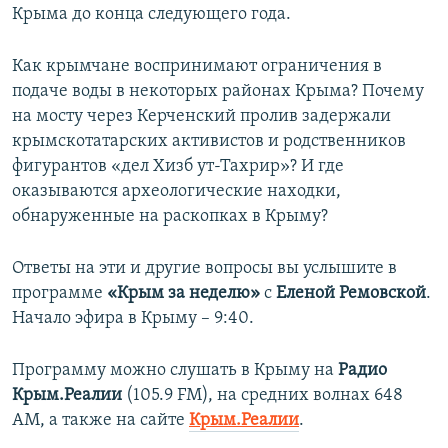
Крыма до конца следующего года.
ПРИСОЕДИНЯЙТЕСЬ!
ПОБЕДИТЕЛЕЙ НЕ СУДЯТ?
КРЫМ.НЕПОКОРЕННЫЙ
Как крымчане воспринимают ограничения в
подаче воды в некоторых районах Крыма? Почему
ELIFBE
на мосту через Керченский пролив задержали
УКРАИНСКАЯ ПРОБЛЕМА КРЫМА
крымскотатарских активистов и родственников
Все сайты RFE/RL
фигурантов «дел Хизб ут-Тахрир»? И где
оказываются археологические находки,
обнаруженные на раскопках в Крыму?
Ответы на эти и другие вопросы вы услышите в
программе
«Крым за неделю»
с
Еленой Ремовской
.
Начало эфира в Крыму – 9:40.
Программу можно слушать в Крыму на
Радио
Крым.Реалии
(105.9 FM), на средних волнах 648
АМ, а также на сайте
Крым.Реалии
.