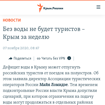
Доступность
ссылки
Вернуться
НОВОСТИ
к
НОВОСТИ
Без воды не будет туристов –
основному
СПЕЦПРОЕКТЫ
содержанию
Крым за неделю
ВОДА
Вернутся
ГРУЗ 200
к
07 ноября 2020, 08:47
ИСТОРИЯ
КАРТА ВОЕННЫХ ОБЪЕКТОВ КРЫМА
главной
ЕЩЕ
Поделиться
Читать без VPN
11 ЛЕТ ОККУПАЦИИ КРЫМА. 11 ИСТОРИЙ СОПРОТИВЛЕНИЯ
навигации
Вернутся
РАДІО СВОБОДА
Дефицит воды в Крыму может отпугнуть
ИНТЕРАКТИВ
к
российских туристов от поездок на полуостров. Об
КАК ОБОЙТИ БЛОКИРОВКУ
ИНФОГРАФИКА
поиску
этом заявила директор Ассоциации туристических
ТЕЛЕПРОЕКТ КРЫМ.РЕАЛИИ
операторов России
Майя Ломидзе
. Тем временем
Українською
подконтрольные России власти Крыма допустили
СОВЕТЫ ПРАВОЗАЩИТНИКОВ
Qırımtatar
сценарий, при котором ограничения на подачу
ПРОПАВШИЕ БЕЗ ВЕСТИ
воды могут продолжаться в отдельных районах