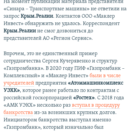
На момент публикации материала представители
«Синара – Транспортные машины» не ответили на
запрос
Крым.Реалии
. Контактов ООО «Маклер
Инвест» обнаружить не удалось. Корреспондент
Крым.Реалии
не смог дозвониться до
представителей АО «Регион Сервис».
Впрочем, это не единственный пример
сотрудничества Сергея Кучерявенко и структур
«Газпромбанка». В 2020 году ПИФ «Газпромбанк –
Комплексный» и «Маклер Инвест»
были в числе
учредителей
предприятия
«Атоммашинкомплекс
УЭХК»
, которое ранее работало по контрактам с
российской госкорпорацией
«Ростех»
. С 2018 года
«АМК УЭКХ» несколько раз
вступал в процедуру
банкротства
из-за возникших крупных долгов.
Инициатором банкротства выступал именно
«Газпромбанк», который изначально был