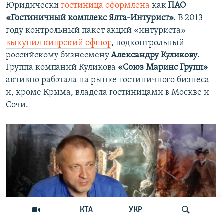
Юридически
гостиница оформлена
как
ПАО
«Гостиничный комплекс Ялта-Интурист».
В 2013
году контрольный пакет акций «интуриста»
выкупил кипрский офшор
, подконтрольный
российскому бизнесмену
Александру Куликову
.
Группа компаний Куликова
«Союз Маринс Групп»
активно работала на рынке гостиничного бизнеса
и, кроме Крыма, владела гостиницами в Москве и
Сочи.
КТА
УКР