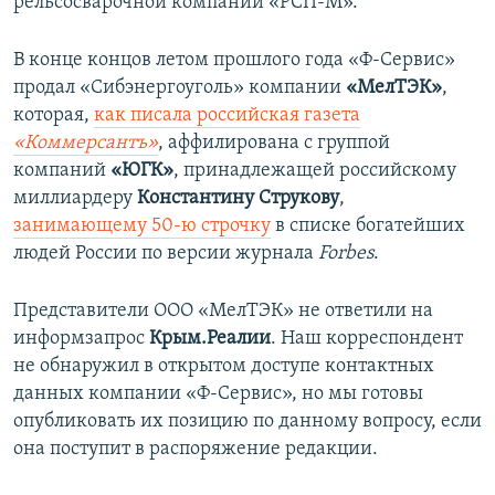
рельсосварочной компании «РСП-М».
В конце концов летом прошлого года «Ф-Сервис»
продал «Сибэнергоуголь» компании
«МелТЭК»
,
которая,
как писала российская газета
«Коммерсантъ»
, аффилирована с группой
компаний
«ЮГК»
, принадлежащей российскому
миллиардеру
Константину Струкову
,
занимающему 50-ю строчку
в списке богатейших
людей России по версии журнала
Forbes
.
Представители ООО «МелТЭК» не ответили на
информзапрос
Крым.Реалии
. Наш корреспондент
не обнаружил в открытом доступе контактных
данных компании «Ф-Сервис», но мы готовы
опубликовать их позицию по данному вопросу, если
она поступит в распоряжение редакции.