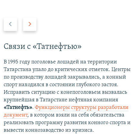
П
С
р
л
е
е
д
д
Связи с «Татнефтью»
ы
у
д
ю
В 1995 году поголовье лошадей на территории
у
щ
Татарстана упало до критических отметок. Центры
щ
и
по производству лошадей закрывались, а конный
и
й
спорт находился в состоянии глубокого застоя.
й
с
Исправить ситуацию с конепоголовьем вызвалась
с
л
крупнейшая в Татарстане нефтяная компания
л
а
«Татнефть»
.
Функционеры структуры разработали
а
й
документ
, в котором взяли на себя обязательства
й
д
реализовать программу развития конного спорта и
д
вывести коннозаводство из кризиса.