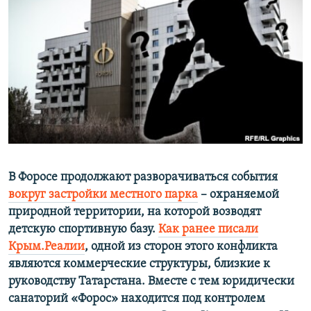
ПРИСОЕДИНЯЙТЕСЬ!
ПОБЕДИТЕЛЕЙ НЕ СУДЯТ?
КРЫМ.НЕПОКОРЕННЫЙ
ELIFBE
УКРАИНСКАЯ ПРОБЛЕМА КРЫМА
Все сайты RFE/RL
В Форосе продолжают разворачиваться события
вокруг застройки местного парка
– охраняемой
природной территории, на которой возводят
детскую спортивную базу.
Как ранее писали
Крым.Реалии
, одной из сторон этого конфликта
являются коммерческие структуры, близкие к
руководству Татарстана. Вместе с тем юридически
санаторий «Форос» находится под контролем