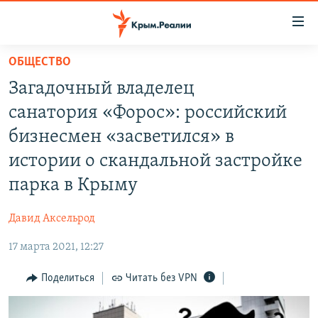
Доступность
ссылки
Вернуться
ОБЩЕСТВО
к
НОВОСТИ
Загадочный владелец
основному
СПЕЦПРОЕКТЫ
содержанию
санатория «Форос»: российский
ВОДА
Вернутся
ГРУЗ 200
бизнесмен «засветился» в
к
ИСТОРИЯ
КАРТА ВОЕННЫХ ОБЪЕКТОВ КРЫМА
истории о скандальной застройке
главной
ЕЩЕ
11 ЛЕТ ОККУПАЦИИ КРЫМА. 11 ИСТОРИЙ СОПРОТИВЛЕНИЯ
навигации
парка в Крыму
Вернутся
РАДІО СВОБОДА
ИНТЕРАКТИВ
к
Давид Аксельрод
КАК ОБОЙТИ БЛОКИРОВКУ
ИНФОГРАФИКА
поиску
17 марта 2021, 12:27
ТЕЛЕПРОЕКТ КРЫМ.РЕАЛИИ
Українською
Поделиться
Читать без VPN
СОВЕТЫ ПРАВОЗАЩИТНИКОВ
Qırımtatar
ПРОПАВШИЕ БЕЗ ВЕСТИ