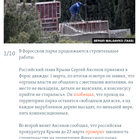
В Форосском парке продолжаются строительные
1/10
работы.
Российский глава Крыма Сергей Аксенов приезжал в
Форос дважды: 1 марта, по итогам осмотра он заявил, что
«органы власти не общались с местными жителями, на
место не выходили, детали не выясняли, к консенсусу
прийти не старались». Он
пообещал
, что проход на
территорию парка останется свободным для всех, а на
каждое вырубленное дерево высадят, по меньшей мере,
пять компенсационных.
Во второй визит Аксенов сообщил, что российская
прокуратура Крыма до 23 марта
проверит
законность
строительства на территории Форосского парка