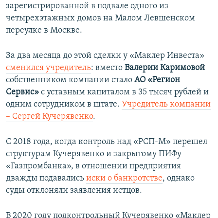
зарегистрированной в подвале одного из
четырехэтажных домов на Малом Левшенском
переулке в Москве.
За два месяца до этой сделки у «Маклер Инвеста»
сменился учредитель
: вместо
Валерии Каримовой
собственником компании стало
АО «Регион
Сервис»
с уставным капиталом в 35 тысяч рублей и
одним сотрудником в штате.
Учредитель компании
– Сергей Кучерявенко
.
С 2018 года, когда контроль над «РСП-М» перешел
структурам Кучерявенко и закрытому ПИФу
«Газпромбанка», в отношении предприятия
дважды подавались
иски о банкротстве
, однако
суды отклоняли заявления истцов.
В 2020 году подконтрольный Кучерявенко «Маклер