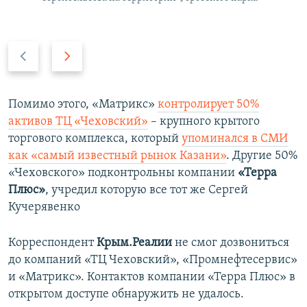
П
С
р
л
е
е
д
д
Помимо этого, «Матрикс»
контролирует 50%
ы
у
активов ТЦ «Чеховский»
– крупного крытого
д
ю
торгового комплекса, который
упоминался в СМИ
у
щ
как «самый известный рынок Казани»
. Другие 50%
щ
и
«Чеховского» подконтрольны компании
«Терра
и
й
Плюс»
, учредил которую все тот же Сергей
й
с
Кучерявенко
с
л
л
а
Корреспондент
Крым.Реалии
не смог дозвониться
а
й
до компаний «ТЦ Чеховский», «Промнефтесервис»
й
д
и «Матрикс». Контактов компании «Терра Плюс» в
д
открытом доступе обнаружить не удалось.