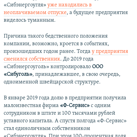
«Сибэнергоугля»
уже находились в
неоплачиваемом отпуске
, а будущее предприятия
виделось туманным.
Причина такого бедственного положения
компании, возможно, кроется в событиях,
произошедших годом ранее. Тогда
у предприятия
сменился собственник
. До 2019 года
«Сибэнергоуголь» контролировало
ООО
«Сибуголь»
, принадлежавшее, в свою очередь,
одноименной швейцарской структуре.
В январе 2019 года долю в предприятии получила
малоизвестная фирма
«Ф-Сервис»
с одним
сотрудником в штате и 100 тысячами рублей
уставного капитала. А спустя полгода «Ф-Сервис»
стал единоличным собственником
«Сибэнергоугля». При этом 100-процентная доля