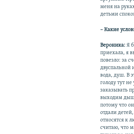
меня на руках
детьми споко
– Какие услов
Вероника:
Я б
приехала, я в
повезло: за с
двуспальной 
вода, душ. В 
голоду тут не
заказывать п
выходим дыша
потому что он
отдали детей, 
относятся к л
считаю, что 