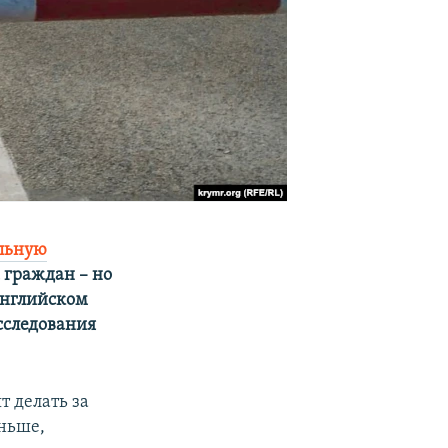
льную
 граждан – но
английском
сследования
т делать за
аньше,