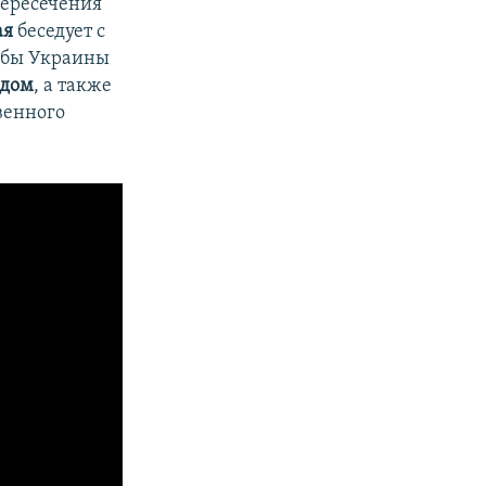
пересечения
ая
беседует с
жбы Украины
одом
, а также
венного