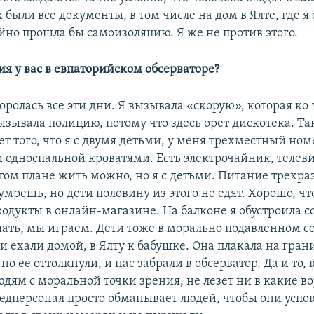
 были все документы, в том числе на дом в Ялте, где я
йно прошла бы самоизоляцию. Я же не против этого.
ия у вас в евпаторийском обсерваторе?
оролась все эти дни. Я вызывала «скорую», которая ко
ызывала полицию, потому что здесь орет дискотека. Та
чет того, что я с двумя детьми, у меня трехместный ном
и односпальной кроватями. Есть электрочайник, телеви
этом плане жить можно, но я с детьми. Питание трехраз
 умрешь, но дети половину из этого не едят. Хорошо, ч
родукты в онлайн-магазине. На балконе я обустроила 
ть, мы играем. Дети тоже в морально подавленном с
и ехали домой, в Ялту к бабушке. Она плакала на гран
но ее оттолкнули, и нас забрали в обсерватор. Да и то, 
юдям с моральной точки зрения, не лезет ни в какие во
медперсонал просто обманывает людей, чтобы они успо