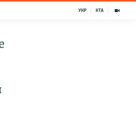
УКР
КТА
е
и