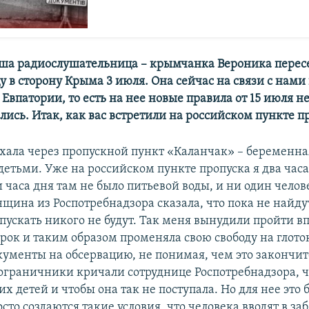
аша радиослушательница – крымчанка Вероника перес
 в сторону Крыма 3 июля. Она сейчас на связи с нами
 Евпатории, то есть на нее новые правила от 15 июля н
ись. Итак, как вас встретили на российском пункте п
ехала через пропускной пункт «Каланчак» – беременная
етьми. Уже на российском пункте пропуска я два часа
и часа дня там не было питьевой воды, и ни один челов
нщина из Роспотребнадзора сказала, что пока не найду
пускать никого не будут. Так меня вынудили пройти вп
рок и таким образом променяла свою свободу на глото
кументы на обсервацию, не понимая, чем это закончитс
ограничники кричали сотруднице Роспотребнадзора, ч
х детей и чтобы она так не поступала. Но для нее это 
сто создаются такие условия, что человека вводят в з