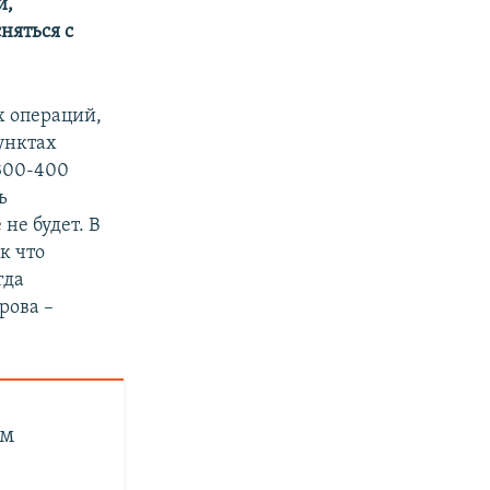
й,
няться с
х операций,
унктах
 300-400
ь
не будет. В
к что
гда
рова –
ем