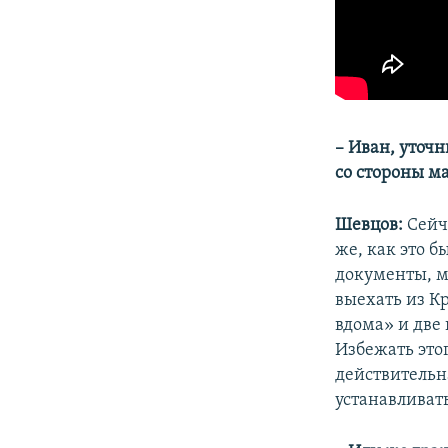
– Иван, уточ
со стороны м
Шевцов:
Сейч
же, как это б
документы, м
выехать из К
вдома» и две
Избежать это
действительн
устанавливат