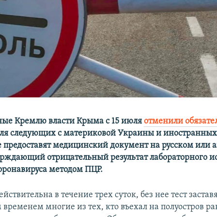
ые Кремлю власти Крыма с 15 июля
отменили обязате
ля следующих с материковой Украины и иностранных
те предоставят медицинский документ на русском или 
ерждающий отрицательный результат лабораторного и
оронавируса методом ПЦР.
ействительна в течение трех суток, без нее тест заставя
м временем многие из тех, кто въехал на полуостров р