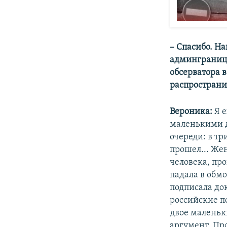
– Спасибо. Н
админграницу
обсерватора в
распространил
Вероника:
Я 
маленькими д
очереди: в тр
прошел... Же
человека, про
падала в обмо
подписала до
российские п
двое маленьки
аргумент. Про