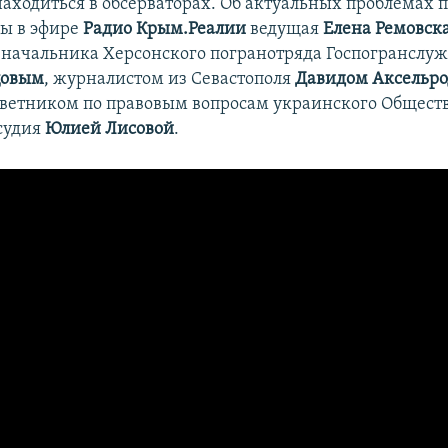
аходиться в обсерваторах. Об актуальных проблемах 
ы в эфире
Радио Крым.Реалии
ведущая
Елена Ремовск
начальника Херсонского погранотряда Госпогранслу
цовым
, журналистом из Севастополя
Давидом Аксельр
оветником по правовым вопросам украинского Общест
судия
Юлией Лисовой
.