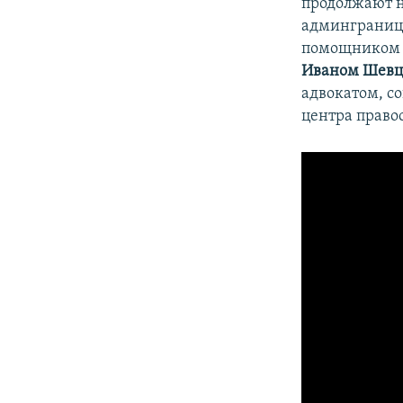
продолжают н
админграниц
помощником 
Иваном Шев
адвокатом, с
центра право