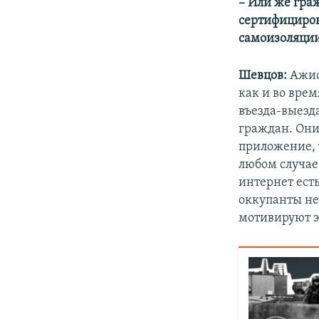
– Или же гра
сертифициров
самоизоляции
Шевцов:
Ажио
как и во вре
въезда-выезд
граждан. Они
приложение, 
любом случае
интернет есть
оккупанты не
мотивируют эт