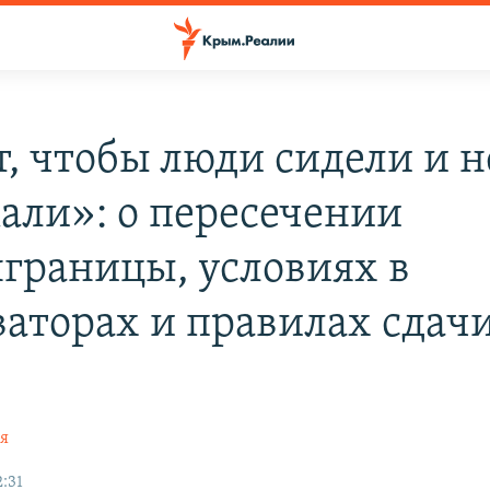
т, чтобы люди сидели и н
али»: о пересечении
границы, условиях в
ваторах и правилах сдач
в
ая
:31