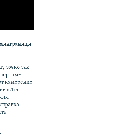
админграницы
у точно так
аспортные
еют намерение
ие «Дій
ния.
 справка
сть