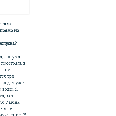
екала
 прямо из
е
ропуска?
, с двумя
 простояла в
ек не
тся три
еред: я уже
к воды. Я
я, хотя
то у меня
был не
аблуждение. У