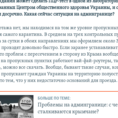
жданин может сделать ПЦР-тест в одной из лаборатори
анных Центром общественного здоровья Украины, и с
 досрочно. Какая сейчас ситуация на админгранице?
тажа нет, мы находимся на том же уровне пропускны
мя самого карантина. В среднем на трех контрольных п
а за сутки в обоих направлениях мы оформляем около
 проходят довольно быстро. Если заранее устанавливат
то проблем с пересечением в сторону из Крыма вообще 
 на пропускных пунктах работают вай-фай-роутеры, та
, можно все скачать. Вообще, бывают такие случаи, ко
 пропускают граждан Украины на территорию полуост
о тем, что у них недостаточно оснований для проезда.
БОЛЬШЕ ПО ТЕМЕ:
Проблемы на админгранице: с ч
сталкиваются крымчане?