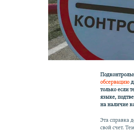
Подконтрольн
обсервацию
д
только если 
языке, подтв
на наличие к
Эта справка д
свой счет. Те