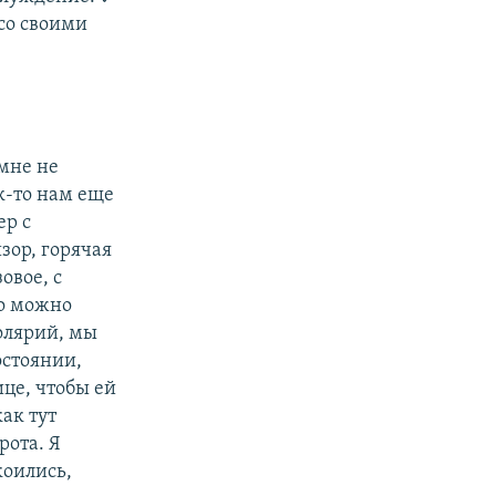
 со своими
 мне не
к-то нам еще
ер с
зор, горячая
овое, с
то можно
солярий, мы
остоянии,
ице, чтобы ей
как тут
рота. Я
коились,