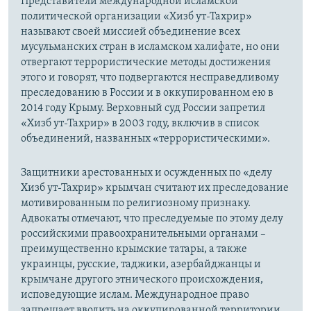
Представители международной исламской
политической организации «Хизб ут-Тахрир»
называют своей миссией объединение всех
мусульманских стран в исламском халифате, но они
отвергают террористические методы достижения
этого и говорят, что подвергаются несправедливому
преследованию в России и в оккупированном ею в
2014 году Крыму. Верховный суд России запретил
«Хизб ут-Тахрир» в 2003 году, включив в список
объединений, названных «террористическими».
Защитники арестованных и осужденных по «делу
Хизб ут-Тахрир» крымчан считают их преследование
мотивированным по религиозному признаку.
Адвокаты отмечают, что преследуемые по этому делу
российскими правоохранительными органами –
преимущественно крымские татары, а также
украинцы, русские, таджики, азербайджанцы и
крымчане другого этнического происхождения,
исповедующие ислам. Международное право
запрещает вводить на оккупированной территории