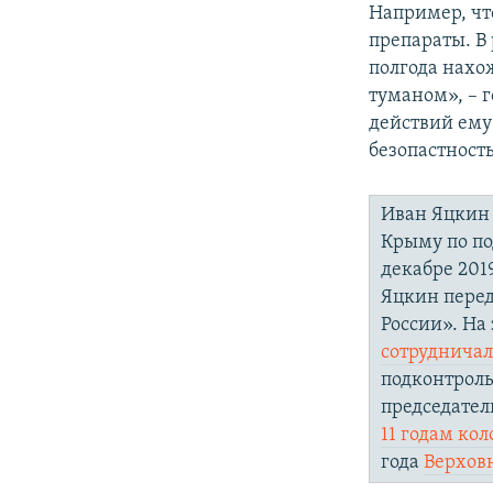
Например, чт
препараты. В 
полгода нахо
туманом», – г
действий ему 
безопастность
Иван Яцкин 
Крыму по по
декабре 2019
Яцкин перед
России». На
сотруднича
подконтроль
председате
11 годам ко
года
Верховн