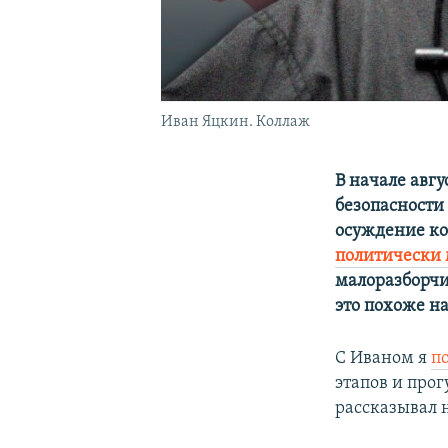
Иван Яцкин. Коллаж
В начале авг
безопасности
осуждение ко
политически
малоразборчи
это похоже на
С Иваном я
п
этапов и про
рассказывал 