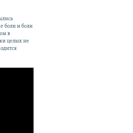
ылись
е боли и боли
ком в
ски целых не
ходится