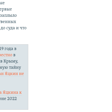
ные
первые
 заплыло
ственных
до суда и что
9 года в
вестно
в
 в Крыму,
нную тайну
ан Яцкин не
а Яцкина к
юне 2022