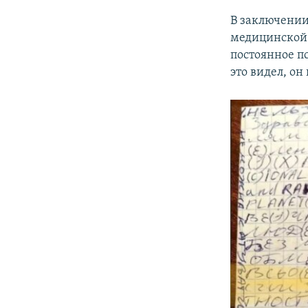
В заключении 
медицинской 
постоянное пс
это видел, он