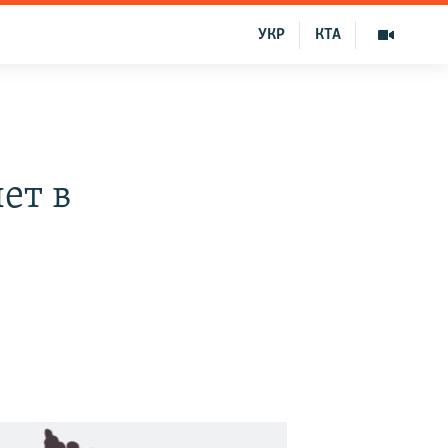
УКР
КТА
ет в