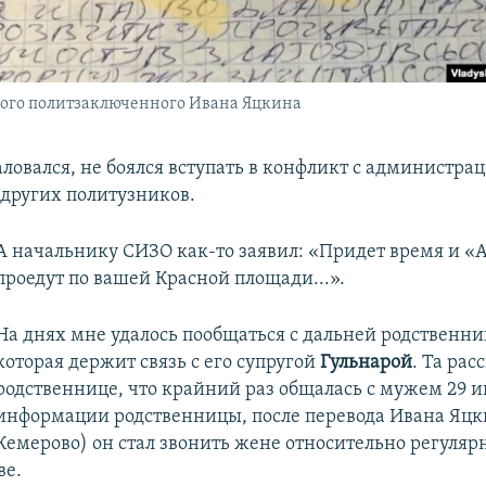
ого политзаключенного Ивана Яцкина
ловался, не боялся вступать в конфликт с администра
других политузников.
А начальнику СИЗО как-то заявил: «Придет время и 
проедут по вашей Красной площади...».
На днях мне удалось пообщаться с дальней родственни
которая держит связь с его супругой
Гульнарой
. Та рас
родственнице, что крайний раз общалась с мужем 29 и
информации родственницы, после перевода Ивана Яцки
Кемерово) он стал звонить жене относительно регулярн
ве.