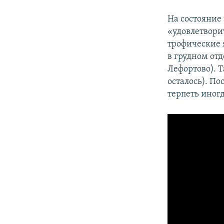
На состояние 
«удовлетвори
трофические 
в грудном отд
Лефортово). Т
осталось). П
терпеть иногд