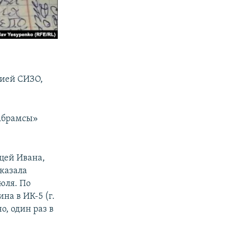
цией СИЗО,
«Абрамсы»
цей Ивана,
сказала
юля. По
на в ИК-5 (г.
о, один раз в