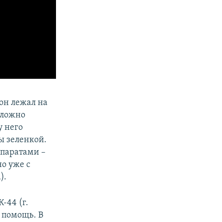
 он лежал на
сложно
у него
ы зеленкой.
епаратами –
о уже с
).
-44 (г.
 помощь. В