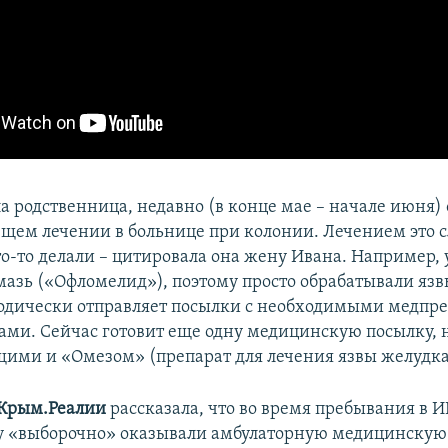
а родственница, недавно (в конце мае – начале июня)
ем лечении в больнице при колонии. Лечением это 
то-то делали – цитировала она жену Ивана. Например, 
мазь («Офломелид»), поэтому просто обрабатывали язв
одически отправляет посылки с необходимыми медпр
ами. Сейчас готовит еще одну медицинскую посылку, н
ими и «Омезом» (препарат для лечения язвы желудка
Крым.Реалии
рассказала, что во время пребывания в ИК
у «выборочно» оказывали амбулаторную медицинскую