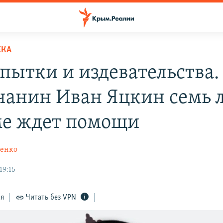
ЕКА
 пытки и издевательства.
анин Иван Яцкин семь л
е ждет помощи
пенко
19:15
ся
Читать без VPN