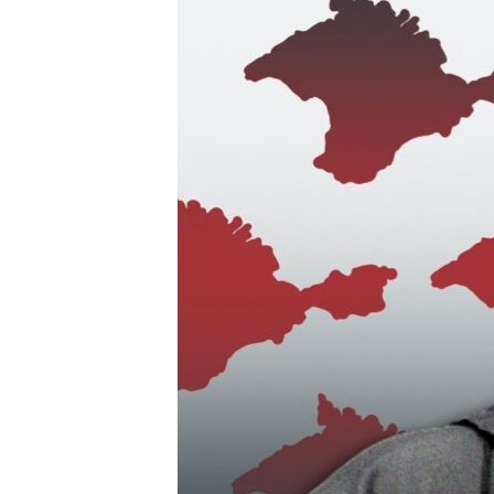
ПОБЕДИТЕЛЕЙ НЕ СУДЯТ?
КРЫМ.НЕПОКОРЕННЫЙ
ELIFBE
УКРАИНСКАЯ ПРОБЛЕМА КРЫМА