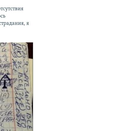
отсутствия
ось
страдания, я