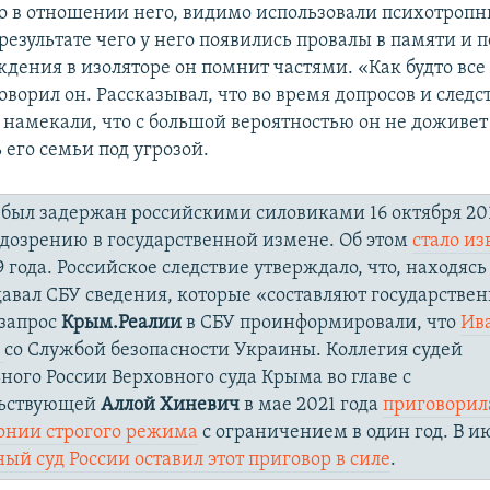
о в отношении него, видимо использовали психотроп
результате чего у него появились провалы в памяти и 
ждения в изоляторе он помнит частями. «Как будто все
оворил он. Рассказывал, что во время допросов и след
намекали, что с большой вероятностью он не доживет 
 его семьи под угрозой.
был задержан российскими силовиками 16 октября 201
дозрению в государственной измене. Об этом
стало из
 года. Российское следствие утверждало, что, находясь
авал СБУ сведения, которые «составляют государстве
 запрос
Крым.Реалии
в СБУ проинформировали, что
Ив
л
со Службой безопасности Украины. Коллегия судей
ного России Верховного суда Крыма во главе с
льствующей
Аллой Хиневич
в мае 2021 года
приговорил
лонии строгого режима
с ограничением в один год. В и
ый суд России оставил этот приговор в силе
.