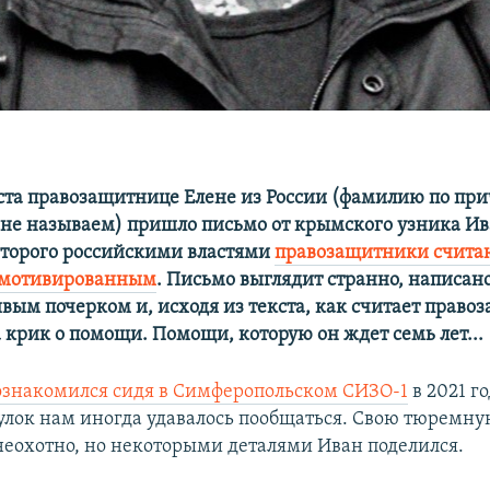
уста правозащитнице Елене из России (фамилию по при
 не называем) пришло письмо от крымского узника Ив
торого российскими властями
правозащитники счита
 мотивированным
. Письмо выглядит странно, написан
вым почерком и, исходя из текста, как считает право
 крик о помощи. Помощи, которую он ждет семь лет...
ознакомился сидя в Симферопольском СИЗО-1
в 2021 го
гулок нам иногда удавалось пообщаться. Свою тюремн
неохотно, но некоторыми деталями Иван поделился.