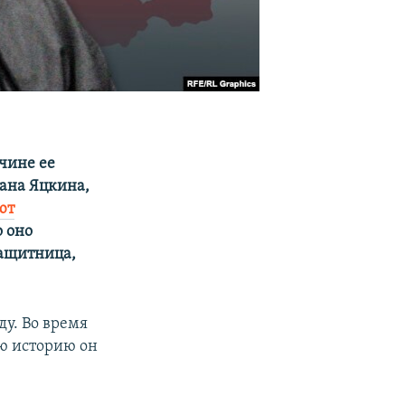
чине ее
ана Яцкина,
ют
о оно
защитница,
ду. Во время
ую историю он