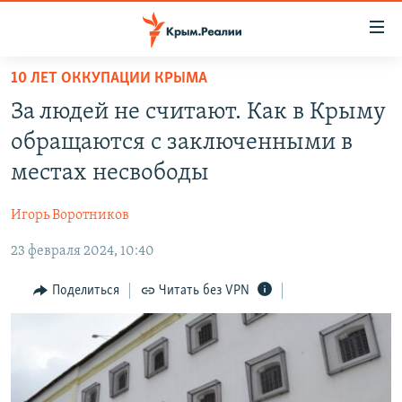
Доступность
ссылки
Вернуться
10 ЛЕТ ОККУПАЦИИ КРЫМА
к
НОВОСТИ
За людей не считают. Как в Крыму
основному
СПЕЦПРОЕКТЫ
содержанию
обращаются с заключенными в
ВОДА
Вернутся
ГРУЗ 200
местах несвободы
к
ИСТОРИЯ
КАРТА ВОЕННЫХ ОБЪЕКТОВ КРЫМА
главной
Игорь Воротников
ЕЩЕ
11 ЛЕТ ОККУПАЦИИ КРЫМА. 11 ИСТОРИЙ СОПРОТИВЛЕНИЯ
навигации
Вернутся
23 февраля 2024, 10:40
РАДІО СВОБОДА
ИНТЕРАКТИВ
к
КАК ОБОЙТИ БЛОКИРОВКУ
ИНФОГРАФИКА
Поделиться
Читать без VPN
поиску
ТЕЛЕПРОЕКТ КРЫМ.РЕАЛИИ
Українською
СОВЕТЫ ПРАВОЗАЩИТНИКОВ
Qırımtatar
ПРОПАВШИЕ БЕЗ ВЕСТИ