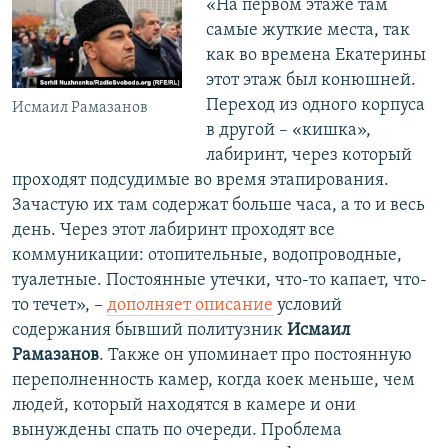
«На первом этаже там
самые жуткие места, так
как во времена Екатерины
этот этаж был конюшней.
Переход из одного корпуса
Исмаил Рамазанов
в другой – «кишка»,
лабиринт, через который
проходят подсудимые во время этапирования.
Зачастую их там содержат больше часа, а то и весь
день. Через этот лабиринт проходят все
коммуникации: отопительные, водопроводные,
туалетные. Постоянные утечки, что-то капает, что-
то течет», –
дополняет описание
условий
содержания бывший политузник
Исмаил
Рамазанов
. Также он упоминает про постоянную
переполненность камер, когда коек меньше, чем
людей, который находятся в камере и они
вынуждены спать по очереди. Проблема