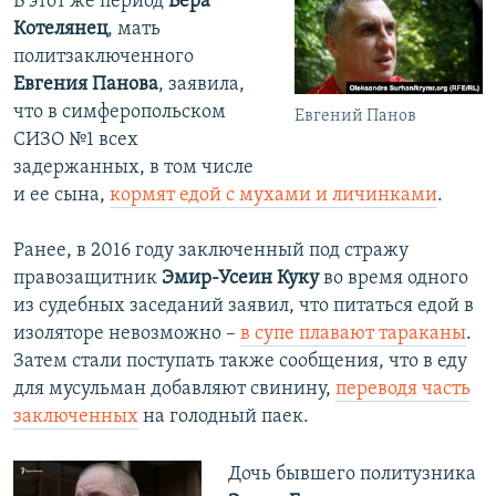
В этот же период
Вера
Котелянец
, мать
политзаключенного
Евгения Панова
, заявила,
что в симферопольском
Евгений Панов
СИЗО №1 всех
задержанных, в том числе
и ее сына,
кормят едой с мухами и личинками
.
Ранее, в 2016 году заключенный под стражу
правозащитник
Эмир-Усеин Куку
во время одного
из судебных заседаний заявил, что питаться едой в
изоляторе невозможно –
в супе плавают тараканы
.
Затем стали поступать также сообщения, что в еду
для мусульман добавляют свинину,
переводя часть
заключенных
на голодный паек.
Дочь бывшего политузника