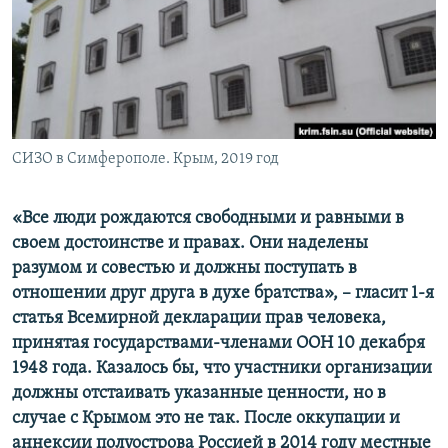
ПРИСОЕДИНЯЙТЕСЬ!
ПОБЕДИТЕЛЕЙ НЕ СУДЯТ?
КРЫМ.НЕПОКОРЕННЫЙ
ELIFBE
УКРАИНСКАЯ ПРОБЛЕМА КРЫМА
Все сайты RFE/RL
СИЗО в Симферополе. Крым, 2019 год
«Все люди рождаются свободными и равными в
своем достоинстве и правах. Они наделены
разумом и совестью и должны поступать в
отношении друг друга в духе братства», – гласит 1-я
статья Всемирной декларации прав человека,
принятая государствами-членами ООН 10 декабря
1948 года. Казалось бы, что участники организации
должны отстаивать указанные ценности, но в
случае с Крымом это не так. После оккупации и
аннексии полуострова Россией в 2014 году местные