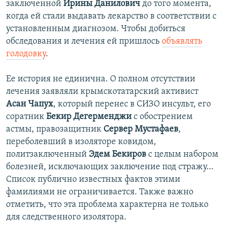
заключенной
Ирины Данилович
до того момента,
когда ей стали выдавать лекарство в соответствии с
установленным диагнозом. Чтобы добиться
обследования и лечения ей пришлось
объявлять
голодовку
.
Ее история не единична. О полном отсутствии
лечения заявляли крымскотатарский активист
Асан Чапух
, который перенес в СИЗО инсульт, его
соратник
Бекир Дегерменджи
с обострением
астмы, правозащитник
Сервер Мустафаев
,
переболевший в изоляторе ковидом,
политзаключенный
Эдем Бекиров
с целым набором
болезней, исключающих заключение под стражу…
Список публично известных фактов этими
фамилиями не ограничивается. Также важно
отметить, что эта проблема характерна не только
для следственного изолятора.​