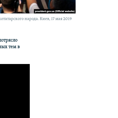
атарского народа. Киев, 17 мая 2019
потрясло
ных тем в