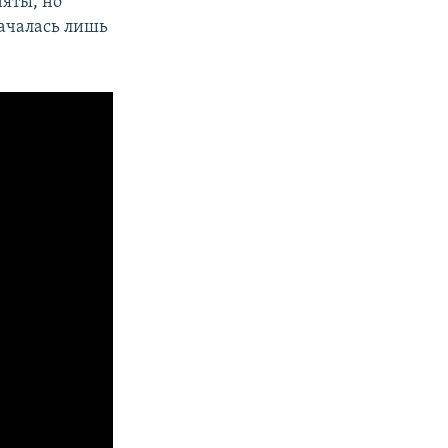
яты, но
началась лишь