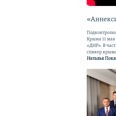
«Аннекс
Подконтрольн
Крыма 11 мая
«ДНР». В час
спикер крым
Наталья Покл