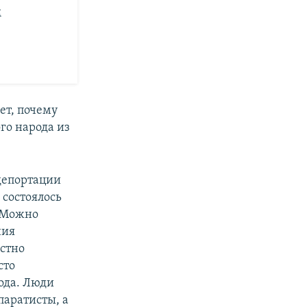
м
ет, почему
го народа из
депортации
 состоялось
. Можно
ния
естно
сто
ода. Люди
паратисты, а