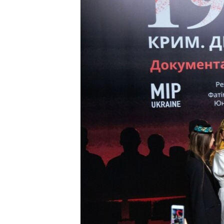
ПОБЕДИТЕЛЕЙ НЕ СУДЯТ?
КРЫМ.НЕПОКОРЕННЫЙ
ELIFBE
УКРАИНСКАЯ ПРОБЛЕМА КРЫМА