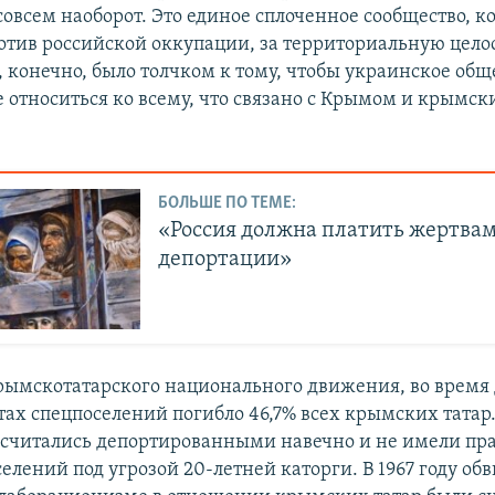
совсем наоборот. Это единое сплоченное сообщество, к
отив российской оккупации, за территориальную цело
 конечно, было толчком к тому, чтобы украинское общ
 относиться ко всему, что связано с Крымом и крымс
БОЛЬШЕ ПО ТЕМЕ:
«Россия должна платить жертва
депортации»
ымскотатарского национального движения, во время 
стах спецпоселений погибло 46,7% всех крымских татар
 – считались депортированными навечно и не имели пр
елений под угрозой 20-летней каторги. В 1967 году об