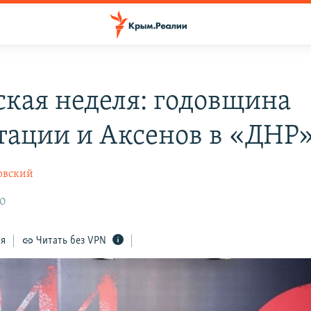
кая неделя: годовщина
тации и Аксенов в «ДНР
овский
30
ся
Читать без VPN