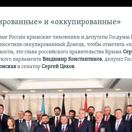
ированные» и «оккупированные»
ые России крымские чиновники и депутаты Госдумы 
 посетили оккупированный Донецк, чтобы отметить «
тности, это глава российского правительства Крыма
Сер
ского парламента
Владимир Константинов
, депутат Г
онская
и сенатор
Сергей Цеков
.