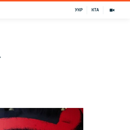
УКР
КТА
»