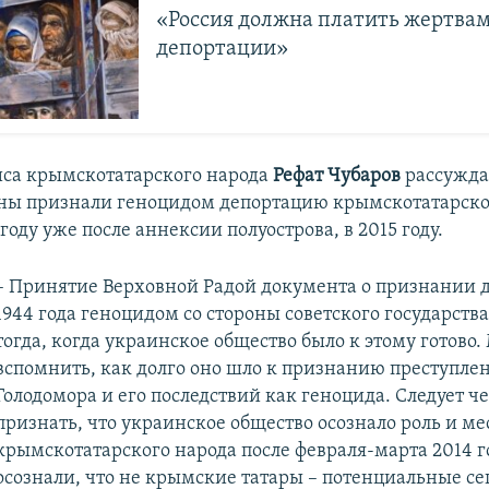
«Россия должна платить жертва
депортации»
са крымскотатарского народа
Рефат Чубаров
рассужда
ны признали геноцидом депортацию крымскотатарско
году уже после аннексии полуострова, в 2015 году.
– Принятие Верховной Радой документа о признании 
1944 года геноцидом со стороны советского государства
тогда, когда украинское общество было к этому готово
вспомнить, как долго оно шло к признанию преступле
Голодомора и его последствий как геноцида. Следует ч
признать, что украинское общество осознало роль и ме
крымскотатарского народа после февраля-марта 2014 г
осознали, что не крымские татары – потенциальные се