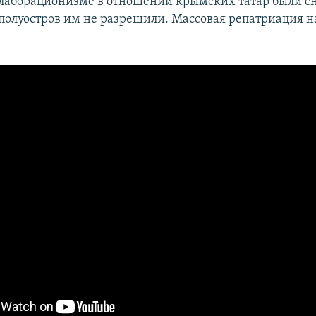
лаборационизме в отношении крымских татар были сн
 полуостров им не разрешили. Массовая репатриация 