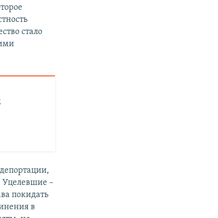
оторое
стность
ество стало
кими
м
депортации,
. Уцелевшие –
ава покидать
винения в