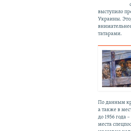
выступило пр
Украины. Это,
внимательнее
татарами.
По данным кр
а также в ме
до 1956 года
места спецпос