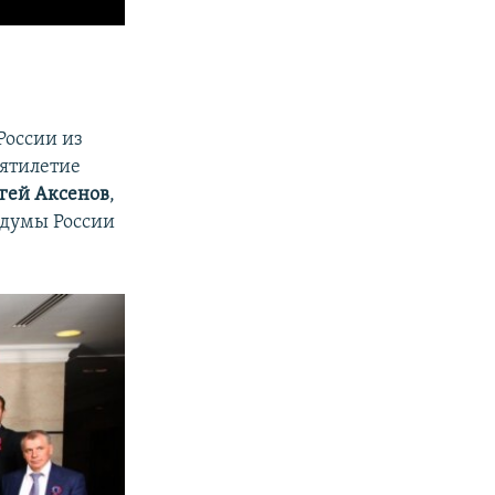
России из
пятилетие
гей Аксенов
,
осдумы России