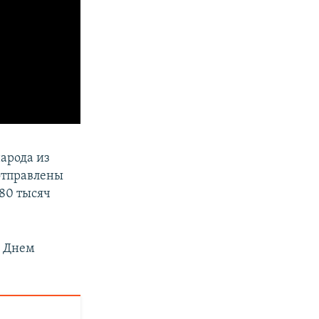
народа из
 отправлены
80 тысяч
н Днем