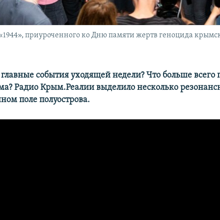
1944», приуроченного ко Дню памяти жертв геноцида крымскот
главные события уходящей недели? Что больше всего 
а? Радио Крым.Реалии выделило несколько резонанс
ом поле полуострова.