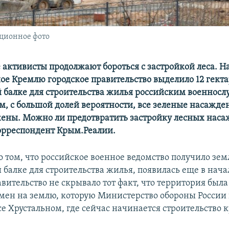
ационное фото
 активисты продолжают бороться с застройкой леса. На
ое Кремлю городское правительство выделило 12 гекта
 балке для строительства жилья российским военнос
м, с большой долей вероятности, все зеленые насажде
ены. Можно ли предотвратить застройку лесных наса
орреспондент Крым.Реалии.
 том, что российское военное ведомство получило зем
 балке для строительства жилья, появилась еще в нача
авительство не скрывало тот факт, что территория был
мен на землю, которую Министерство обороны России
е Хрустальном, где сейчас начинается строительство 