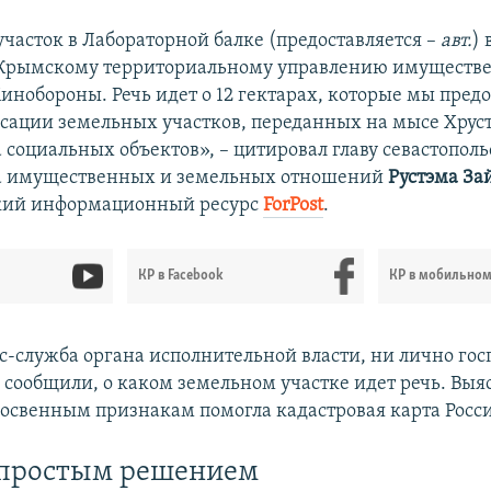
часток в Лабораторной балке (предоставляется –
авт.
) 
 Крымскому территориальному управлению имуществ
нобороны. Речь идет о 12 гектарах, которые мы предо
сации земельных участков, переданных на мысе Хрус
 социальных объектов», – цитировал главу севастополь
а имущественных и земельных отношений
Рустэма За
ский информационный ресурс
ForPost
.
КР в Facebook
КР в мобильно
сс-служба органа исполнительной власти, ни лично го
 сообщили, о каком земельном участке идет речь. Выяс
освенным признакам помогла кадастровая карта Росс
 простым решением