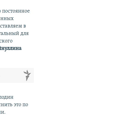
в постоянное
енных
ставляем в
тальный для
ского
йнуллина
м
сподин
нить это по
ии.