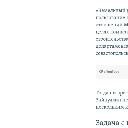
«Земельный у
пользование
отношений Ми
целях компен
строительства
департамент
севастополь
КР в YouTube
Тогда ни пре
Зайнуллин не
нескольким к
Задача с