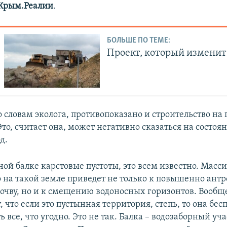
Крым.Реалии
.
БОЛЬШЕ ПО ТЕМЕ:
Проект, который изменит
о словам эколога, противопоказано и строительство на
то, считает она, может негативно сказаться на состоя
д.
ой балке карстовые пустоты, это всем известно. Масс
о на такой земле приведет не только к повышенно ант
почву, но и к смещению водоносных горизонтов. Вообщ
 что если это пустынная территория, степь, то она бес
 все, что угодно. Это не так. Балка – водозаборный уч