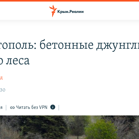
тополь: бетонные джунгл
о леса
од
:30
ся
Читать без VPN