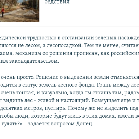
бедствия
дической трудностью в отстаивании зеленых насажде
вляются не лесом, а лесопосадкой. Тем не менее, считае
аема, механизм ее решения прописан, как российским
ким законодательством.
 очень просто. Решение о выделении земли отменяется
одится в статус земель лесного фонда. Грань между ле
очень тонкая, и визуально, когда ты стоишь там, рядом
ы видишь лес – живой и настоящий. Возмущает еще и то
десятках метров, пустырь. Почему же не выделить под
чтобы люди, которые будут жить в этих домах, имели 
и гулять?» – задается вопросом Донец.