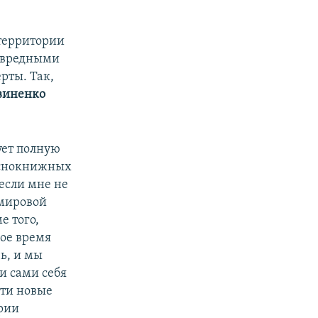
 территории
 вредными
рты. Так,
виненко
ует полную
аснокнижных
 если мне не
 мировой
е того,
ное время
чь, и мы
и сами себя
сти новые
рии