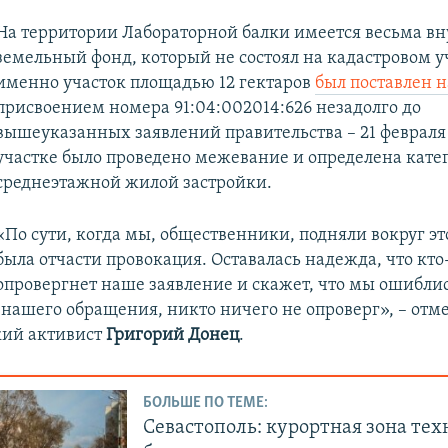
На территории Лабораторной балки имеется весьма 
земельный фонд, который не состоял на кадастровом у
именно участок площадью 12 гектаров
был поставлен н
присвоением номера 91:04:002014:626 незадолго до
вышеуказанных заявлений правительства – 21 февраля 
участке было проведено межевание и определена катег
среднеэтажной жилой застройки.
«По сути, когда мы, общественники, подняли вокруг эт
была отчасти провокация. Оставалась надежда, что кто
опровергнет наше заявление и скажет, что мы ошиблис
 нашего обращения, никто ничего не опроверг», – отм
кий активист
Григорий Донец
.
БОЛЬШЕ ПО ТЕМЕ:
Севастополь: курортная зона тех