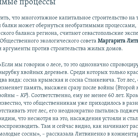
имые процессы
тить, что многоэтажное капитальное строительство на
 балки может обернуться необратимыми процессами,
ского баланса региона, считают севастопольские экспе
 Общественного экологического совета
Маргарита Лит
и аргументы против строительства жилых домов.
«Если мы говорим о лесе, то это однозначно спровоцир
вырубку хвойных деревьев. Среди которых только кр
два вида: сосна крымская и сосна Станкевича. Тот лес,
изменяет память, высажен сразу после войны (Второй
войны –
КР
). Соответственно, ему не менее 60 лет. Кром
известно, что общественникам уже приходилось в раз
отстаивать этот лес, его неоднократно пытались подже
видим, что несмотря на это, насаждения устояли и стал
воспроизводить. Там и сейчас видно, как начинают ра
молодые сосны», – рассказала Литвиненко в коммента