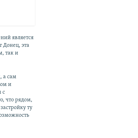
ний является
т Донец, эта
, так и
, а сам
сом и
 с
, что рядом,
 застройку ту
возможность