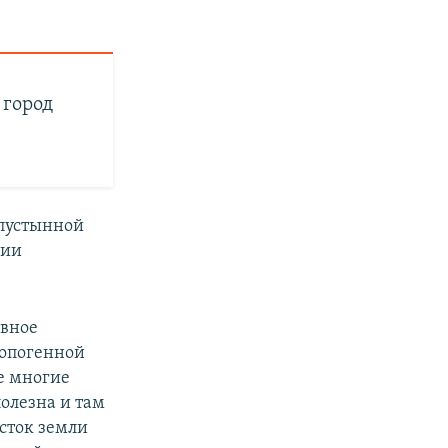
 город
 пустынной
нии
ивное
ропогенной
е многие
полезна и там
асток земли