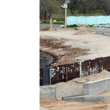
ПОБЕДИТЕЛЕЙ НЕ СУДЯТ?
КРЫМ.НЕПОКОРЕННЫЙ
ELIFBE
УКРАИНСКАЯ ПРОБЛЕМА КРЫМА