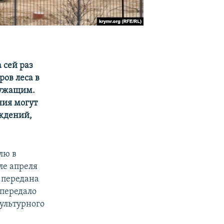
 сей раз
ров леса в
лужащим.
ния могут
ждений,
лю в
ле апреля
а передана
 передало
культурного