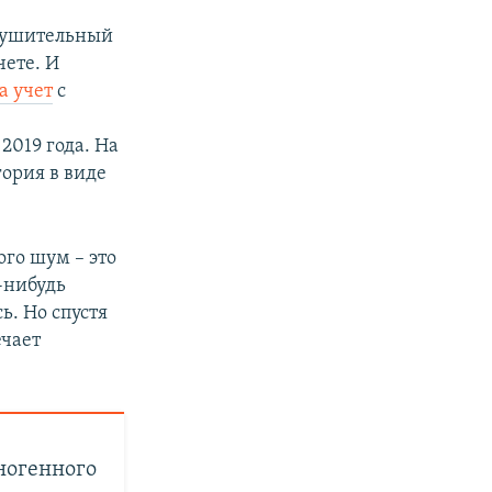
внушительный
чете. И
а учет
с
2019 года. На
ория в виде
ого шум – это
-нибудь
ь. Но спустя
ечает
ногенного