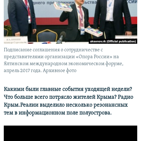
ПРИСОЕДИНЯЙТЕСЬ!
ПОБЕДИТЕЛЕЙ НЕ СУДЯТ?
КРЫМ.НЕПОКОРЕННЫЙ
ELIFBE
УКРАИНСКАЯ ПРОБЛЕМА КРЫМА
Все сайты RFE/RL
Подписание соглашения о сотрудничестве с
представителями организации «Опора России» на
Ялтинском международном экономическом форуме,
апрель 2017 года. Архивное фото
Какими были главные события уходящей недели?
Что больше всего потрясло жителей Крыма? Радио
Крым.Реалии выделило несколько резонансных
тем в информационном поле полуострова.