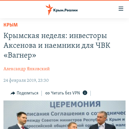
Доступность
ссылки
Вернуться
КРЫМ
к
НОВОСТИ
Крымская неделя: инвесторы
основному
СПЕЦПРОЕКТЫ
содержанию
Аксенова и наемники для ЧВК
ВОДА
Вернутся
ГРУЗ 200
«Вагнер»
к
ИСТОРИЯ
КАРТА ВОЕННЫХ ОБЪЕКТОВ КРЫМА
главной
Александр Янковский
ЕЩЕ
11 ЛЕТ ОККУПАЦИИ КРЫМА. 11 ИСТОРИЙ СОПРОТИВЛЕНИЯ
навигации
Вернутся
24 февраля 2019, 23:30
РАДІО СВОБОДА
ИНТЕРАКТИВ
к
КАК ОБОЙТИ БЛОКИРОВКУ
ИНФОГРАФИКА
Поделиться
Читать без VPN
поиску
ТЕЛЕПРОЕКТ КРЫМ.РЕАЛИИ
Українською
СОВЕТЫ ПРАВОЗАЩИТНИКОВ
Qırımtatar
ПРОПАВШИЕ БЕЗ ВЕСТИ