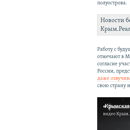
полуострова.
Новости б
Крым.Реа
Работу с буд
отмечают в М
согласие учас
России, пред
даже озвучив
свою страну и
видео
Крым.