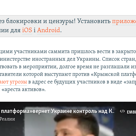
ез блокировки и цензуры! Установить
прилож
лии для
iOS
і
Android
.
ущими участниками саммита пришлось вести в закрыт
инистерстве иностранных дел Украины. Список стра
твовать в мероприятии, долгое время не разглашали и
ставители которой выступают против «Крымской плат
ают угрозы
в адрес ее будущих участников в виде «зап
 «ареста активов».
«Крымская платформа» вернет Украине контроль над Крымом? | Эксплейнер Крым.Реалии (видео)
EMB
Реалии