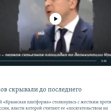
No media source currently available
5:40
EMBED
ов скрывали до последнего
й «Крымская платформа» столкнулась с жестким прот
ссии, власти которой считают ее «посягательством на