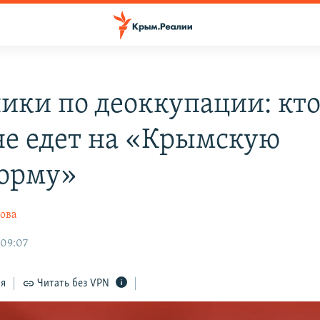
ики по деоккупации: кто 
 не едет на «Крымскую
орму»
ова
 09:07
ся
Читать без VPN