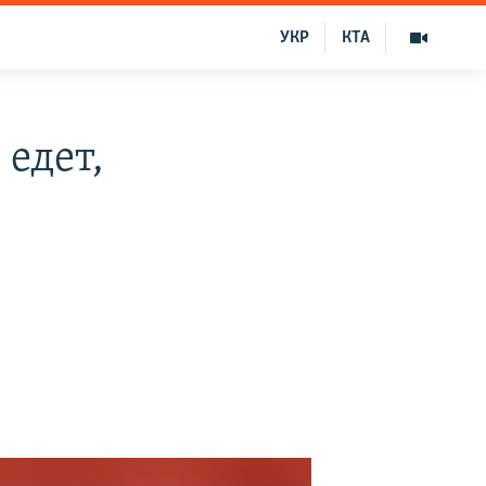
УКР
КТА
едет,