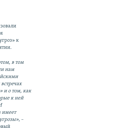
px
width
изовали
ом
угроз» к
ятии.
ом, в том
ни нам
сийскими
х встречах
 и о том, как
орые к ней
И
а имеет
 угрозы»
, –
рвый