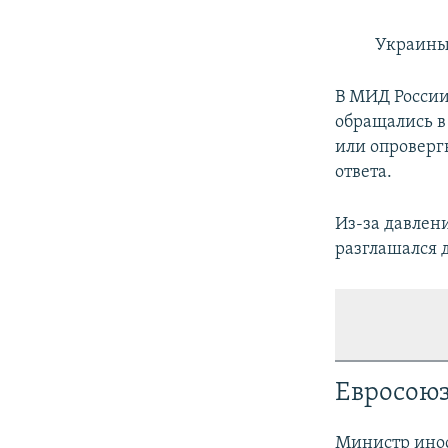
Украин
В МИД России
обращались в
или опроверг
ответа.
Из-за давлен
разглашался д
Евросоюз
Министр ино