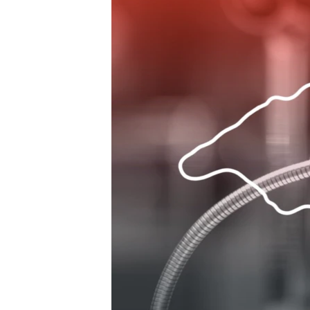
ПОБЕДИТЕЛЕЙ НЕ СУДЯТ?
КРЫМ.НЕПОКОРЕННЫЙ
ELIFBE
УКРАИНСКАЯ ПРОБЛЕМА КРЫМА