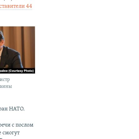
ставители 44
истр
раины
тран НАТО.
речи с послом
е смогут