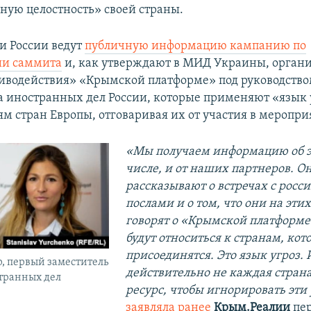
ную целостность» своей страны.
и России ведут
публичную информацию кампанию по
ии саммита
и, как утверждают в МИД Украины, орган
иводействия» «Крымской платформе» под руководств
 иностранных дел России, которые применяют «язык 
ям стран Европы, отговаривая их от участия в меропри
«Мы получаем информацию об эт
числе, и от наших партнеров. О
рассказывают о встречах с рос
послами и о том, что они на эти
говорят о «Крымской платформе»
будут относиться к странам, кот
присоединятся. Это язык угроз. 
, первый заместитель
действительно не каждая стран
транных дел
ресурс, чтобы игнорировать эти
заявляла ранее
Крым.Реалии
пе