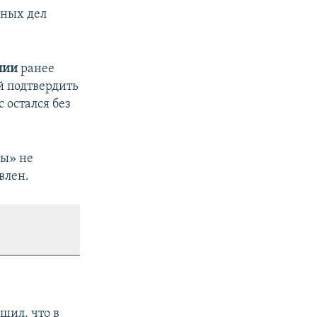
нных дел
лии
ранее
й подтвердить
 остался без
мы» не
влен.
бщил, что в