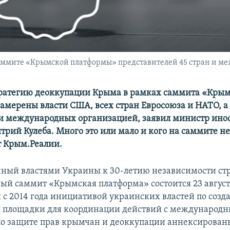
аммите «Крымской платформы» представителей 45 стран и м
ратегию деоккупации Крыма в рамках саммита «Кры
амерены власти США, всех стран Евросоюза и НАТО, а
и международных организацией, заявил министр ино
рий Кулеба. Много это или мало и кого на саммите не 
 Крым.Реалии.
ный властями Украины к 30-летию независимости ст
й саммит «Крымская платформа» состоится 23 августа
й с 2014 года инициативой украинских властей по соз
й площадки для координации действий с международ
о защите прав крымчан и деоккупации аннексированн