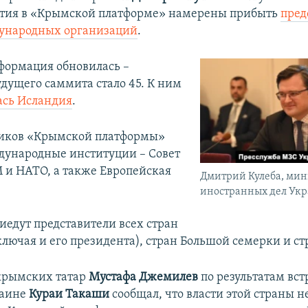
стия в «Крымской платформе» намерены прибыть
пред
дународных организаций
.
нформация обновилась –
удущего саммита стало 45. К ним
ась Исландия
.
ников «Крымской платформы»
ународные институции – Совет
 и НАТО, а также Европейская
Дмитрий Кулеба, мин
иностранных дел Ук
иедут представители всех стран
ключая и его президента), стран Большой семерки и с
крымских татар
Мустафа Джемилев
по результатам вст
раине
Кураи Такаши
сообщал, что власти этой страны н