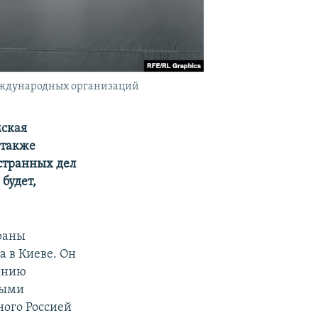
еждународных организаций
мская
 также
странных дел
будет,
раны
 в Киеве. Он
данию
ными
ого Россией