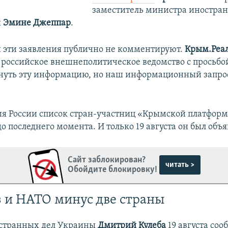
заместитель министра иностра
ы
Эмине Джеппар
.
 эти заявления публично не комментируют.
Крым.Реа
 российское внешнеполитическое ведомство с просьбо
нуть эту информацию, но наш информационный запрос
ия России список стран-участниц «Крымской платфор
о последнего момента. И только 19 августа он был объя
Сайт заблокирован?
читать >
Обойдите блокировку!
 и НАТО минус две страны
странных дел Украины
Дмитрий Кулеба
19 августа соо