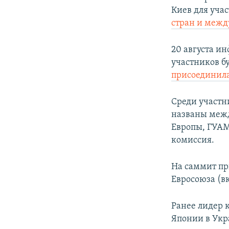
Киев для уча
стран и меж
20 августа и
участников б
присоединил
Среди участ
названы межд
Европы, ГУАМ
комиссия.
На саммит пр
Евросоюза (в
Ранее лидер 
Японии в Ук