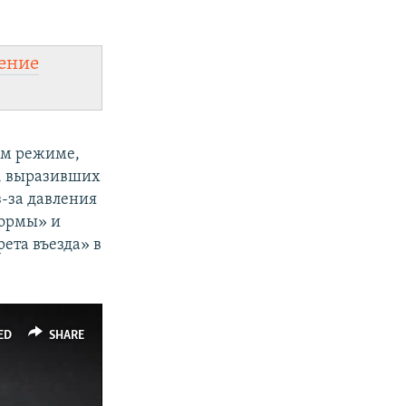
ение
ом режиме,
н, выразивших
з-за давления
формы» и
рета въезда» в
ED
SHARE