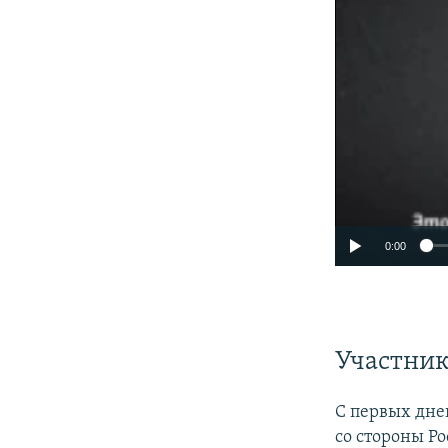
0:00
Участник
С первых дне
со стороны Ро