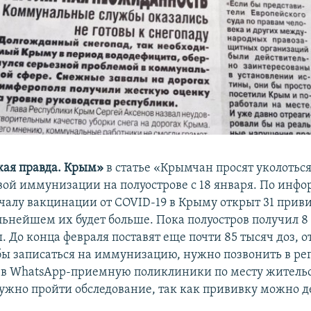
кая правда. Крым»
в статье «Крымчан просят уколотьс
вой иммунизации на полуострове с 18 января. По инф
ачалу вакцинации от COVID-19 в Крыму открыт 31 при
льнейшем их будет больше. Пока полуостров получил 8
 До конца февраля поставят еще почти 85 тысяч доз, о
бы записаться на иммунизацию, нужно позвонить в ре
 в WhatsApp-приемную поликлиники по месту жительс
ужно пройти обследование, так как прививку можно д