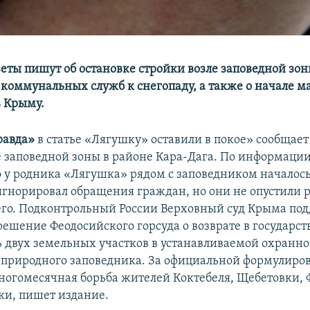
еты пишут об остановке стройки возле заповедной зон
 коммунальных служб к снегопаду, а также о начале м
 Крыму.
равда»
в статье «Лягушку» оставили в покое» сообщает
е заповедной зоны в районе Кара-Дага. По информации
о у родника «Лягушка» рядом с заповедником началось 
гнорировал обращения граждан, но они не опустили р
его. Подконтрольный России Верховный суд Крыма по
ешение Феодосийского горсуда о возврате в государс
ь двух земельных участков в устанавливаемой охранно
 природного заповедника. За официальной формулиро
ногомесячная борьба жителей Коктебеля, Щебетовки, 
и, пишет издание.