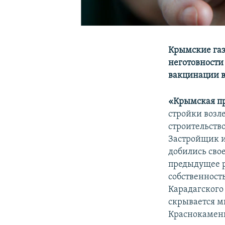
Крымские газ
неготовности
вакцинации в
«Крымская п
стройки возл
строительств
Застройщик и
добились сво
предыдущее р
собственност
Карадагского
скрывается м
Краснокаменк