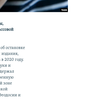
ы,
ассовой
 об остановке
 издания,
в 2020 году.
уки и
ддержал
твенную
й зоне
вкой
Феодосии и