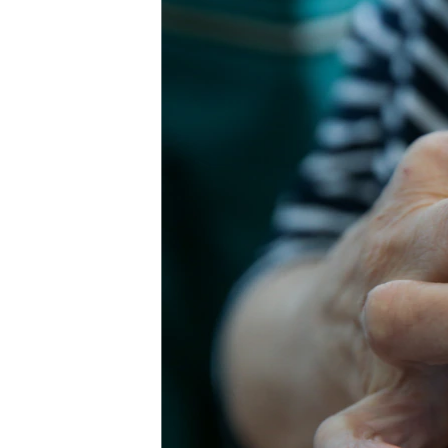
ПОБЕДИТЕЛЕЙ НЕ СУДЯТ?
КРЫМ.НЕПОКОРЕННЫЙ
ELIFBE
УКРАИНСКАЯ ПРОБЛЕМА КРЫМА