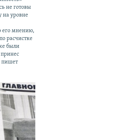
сь не готовы
у на уровне
о его мнению,
по расчистке
кже были
 принес
‒ пишет