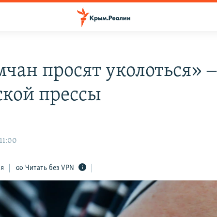
чан просят уколоться» ‒
кой прессы
11:00
ся
Читать без VPN