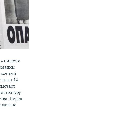
я» пишет о
ормации
вивочный
 тысяч 42
тмечает
гистратуру
тва. Перед
елать не