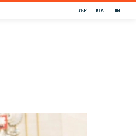
УКР
КТА