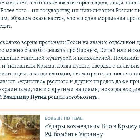
не мерзнет, а что такое «жить впроголодь», люди знают
 Более того – ни государству, ни цивилизации России н
ким, образом оказывается, что ни одна моральная прет
одит.
сколько верны претензии Росси на звание отдельной 
ое можно было бы сказать про Японию, Китай или нек
ершенно отличной культурой и психологией. Политики 
и и чиновники Крыма, когда нужно, твердят о наличии
вилизации, а когда выгодно, несмотря на разность «ц
аивают «единство» русского и других народов даже пр
 украинцами, так и с другими нациями, некогда вход
ый
Владимир Путин
решил возобновить.
БОЛЬШЕ ПО ТЕМЕ:
«Удары возмездия». Кто в Крыму
РФ бомбить Украину