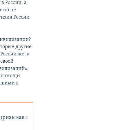
 в России, а
ичто не
ензия России
цивилизации?
оторые другие
России же, а
 своей
ивилизаций»,
и помощи
ившими в
 призывает