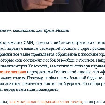
ние», специально для Крым.Реалии
х крымских СМИ, в речах и действиях крымских чин
емя наряду с языком безмерной вражды в адрес руково
раины все чаще проявляется обращение к высоким н
оторые они соотносят с собой и вообще с Россией. Нап
 памяти жертв Холокоста, заместитель спикера парла
енко заявила
перед детьми Ровненской школы, что «
имает голову. Поэтому, чтобы пламя большой беды не 
мы должны сплотиться против этой угрозы. И сообща р
ит перед нами наш президент».
роны,
как утверждает парламентская газета
, «код разв