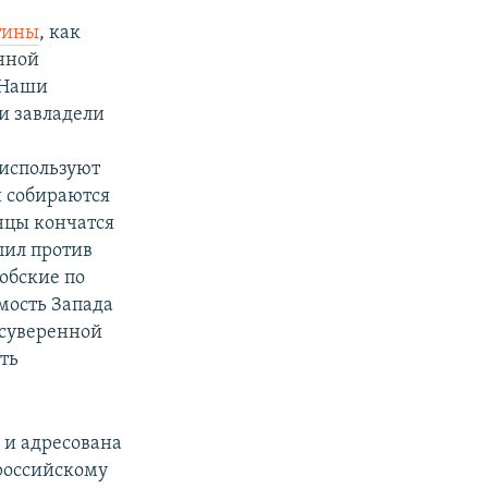
тины
, как
енной
«Наши
ни завладели
 используют
и собираются
инцы кончатся
пил против
обские по
мость Запада
 суверенной
ть
 и адресована
 российскому