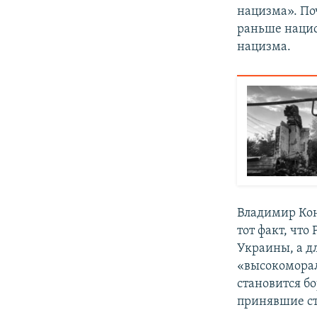
нацизма». Поч
раньше нацис
нацизма.
Владимир Кон
тот факт, что
Украины, а д
«высокоморал
становится бо
принявшие ст