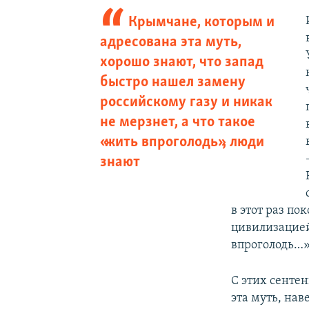
Крымчане, которым и
адресована эта муть,
хорошо знают, что запад
быстро нашел замену
российскому газу и никак
не мерзнет, а что такое
«жить впроголодь», люди
знают
в этот раз по
цивилизацией.
впроголодь…
С этих сенте
эта муть, на