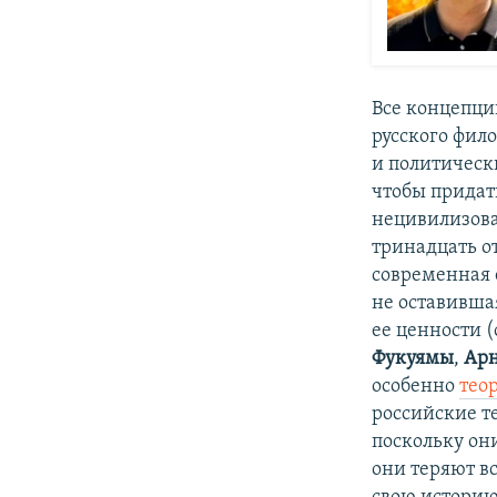
Все концепци
русского фил
и политическ
чтобы придат
нецивилизова
тринадцать о
современная 
не оставивша
ее ценности 
Фукуямы
,
Арн
особенно
тео
российские т
поскольку он
они теряют в