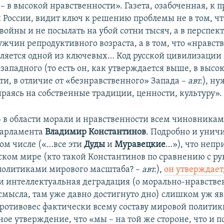
 в высокой нравственности». Газета, озабоченная, к п
 России, видит ключ к решению проблемы не в том, ч
 войны и не посылать на убой сотни тысяч, а в перспек
жчин репродуктивного возраста, а в том, что «нравст
ляется одной из ключевых… Код русской цивилизации
 западного (то есть он, как утверждается выше, в высо
ти, в отличие от «безнравственного» Запада –
авт.
), ну
ираясь на собственные традиции, ценности, культуру».
в области морали и нравственности всем чиновникам
парламента
Владимир Константинов
. Подробно и унич
м числе («…все эти
Дуды
и
Муравецкие
…»), что непр
ком мире (кто такой Константинов по сравнению с р
 политиками мирового масштаба? –
авт.
),
он утверждает
и интеллектуальная деградация (о морально-нравств
 смысла, там уже давно достигнуто дно) слишком уж яв
 противовес фактически всему составу мировой политик
ое утверждение, что «мы – на той же стороне, что и 