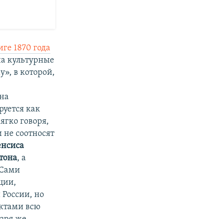
иге 1870 года
на культурные
», в которой,
 на
руется как
ягко говоря,
 не соотносят
енсиса
тона
, а
 Сами
ции,
 России, но
актами всю