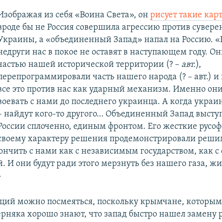
Изображая из себя «Воина Света», он
рисует такие кар
вроде бы не Россия совершила агрессию против сувер
Украины, а «объединенный Запад» напал на Россию. 
недруги нас в покое не оставят в наступающем году. О
частью нашей исторической территории (? –
авт.
),
перепрограммировали часть нашего народа (? – авт.) и
все это против нас как ударный механизм. Именно он
воевать с нами до последнего украинца. А когда укра
– найдут кого-то другого… Объединенный Запад высту
России сплоченно, единым фронтом. Его жесткие русоф
своему характеру решения продемонстрировали реши
кончить с нами как с независимым государством, как с
 И они будут ради этого мерзнуть без нашего газа, жи
»
нций можно посмеяться, поскольку крымчане, которым
верняка хорошо знают, что запад быстро нашел замену