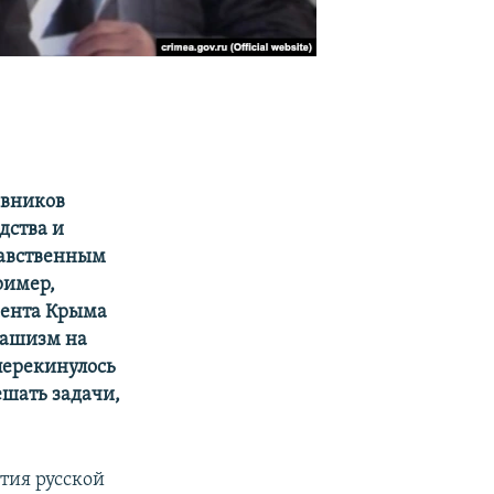
овников
дства и
равственным
ример,
мента Крыма
фашизм на
перекинулось
ешать задачи,
ития русской