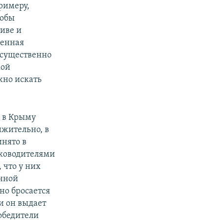
римеру,
тобы
тиве и
венная
 существенно
кой
жно искать
 в Крыму
ижительно, в
инято в
уководителями
, что у них
енной
но бросается
и он выдает
победители