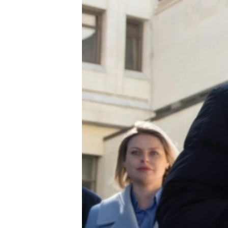
ПОБЕДИТЕЛЕЙ НЕ СУДЯТ?
КРЫМ.НЕПОКОРЕННЫЙ
ELIFBE
УКРАИНСКАЯ ПРОБЛЕМА КРЫМА