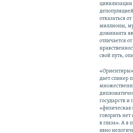
цивилизации –
депопуляцией
отказаться от
миллионы, му
доминанта яв
отличается от
нравственнос
свой путь, оп
«Ориентиры» 
дает спикер 
множественно
дипломатичес
государств и
«физическая 
говорить нет
в глаза». А в
явно нелогичн