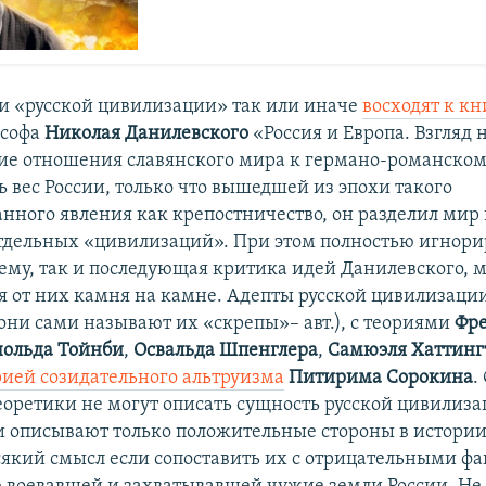
и «русской цивилизации» так или иначе
восходят к кн
ософа
Николая Данилевского
«Россия и Европа. Взгляд 
ие отношения славянского мира к германо-романскому
ь вес России, только что вышедшей из эпохи такого
нного явления как крепостничество, он разделил мир
тдельных «цивилизаций». При этом полностью игнори
ему, так и последующая критика идей Данилевского, м
я от них камня на камне. Адепты русской цивилизации
(они сами называют их «скрепы»– авт.), с теориями
Фр
ольда Тойнби
,
Освальда Шпенглера
,
Самюэля Хаттинг
рией созидательного альтруизма
Питирима Сорокина
.
еоретики не могут описать сущность русской цивилиза
и описывают только положительные стороны в истории
сякий смысл если сопоставить их с отрицательными ф