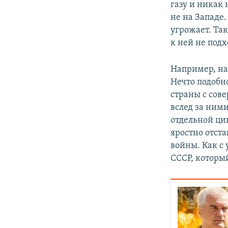
газу и никак 
не на Западе.
угрожает. Та
к ней не подх
Например, на
Нечто подобн
страны с сов
вслед за ним
отдельной ци
яростно отст
войны. Как с
СССР, котор