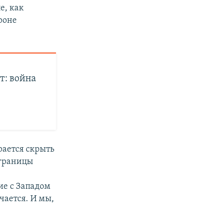
е, как
роне
т: война
рается скрыть
 границы
ие с Западом
чается. И мы,