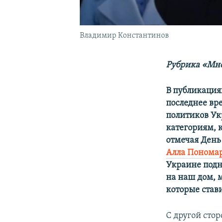
Владимир Константинов
Рубрика «Мне
В публикация
последнее вр
политиков Ук
категориям, к
отмечая День
Алла Пономар
Украине подн
на наш дом, 
которые став
С другой сто