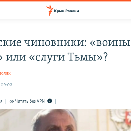
кие чиновники: «воины
» или «слуги Тьмы»?
доляк
 09:03
ся
Читать без VPN