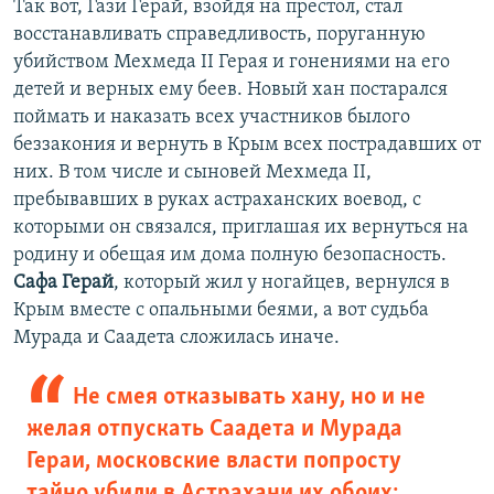
Так вот, Гази Герай, взойдя на престол, стал
восстанавливать справедливость, поруганную
убийством Мехмеда II Герая и гонениями на его
детей и верных ему беев. Новый хан постарался
поймать и наказать всех участников былого
беззакония и вернуть в Крым всех пострадавших от
них. В том числе и сыновей Мехмеда II,
пребывавших в руках астраханских воевод, с
которыми он связался, приглашая их вернуться на
родину и обещая им дома полную безопасность.
Сафа Герай
, который жил у ногайцев, вернулся в
Крым вместе с опальными беями, а вот судьба
Мурада и Саадета сложилась иначе.
Не смея отказывать хану, но и не
желая отпускать Саадета и Мурада
Гераи, московские власти попросту
тайно убили в Астрахани их обоих: