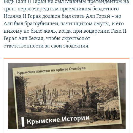
Ведь Гази II Герай не был главным претендентом на
трон: первоочередным преемником бездетного
Исляма II Герая должен был стать Алп Герай – но
Алп был братоубийцей, зачинщиком смуты, и его
никому не было жаль, когда при воцарении Гази II
Герая Алп бежал, чтобы скрыться от
ответственности за свои злодеяния.