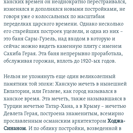
у
щ
ханских времен он неоднократно перестраивался,
щ
и
изменялся и дополнялся новыми постройками, не
и
й
говоря уже о колоссальных по масштабам
й
с
переделках царского времени. Однако несколько
с
л
его старейших построек уцелели, и одна из них –
л
а
это баня Сары-Гузель, над входом в которую и
а
й
сейчас можно видеть каменную плиту с именем
й
д
Сахиба Герая. Эта баня непрерывно проработала,
д
обслуживая горожан, вплоть до 1920-ых годов.
Нельзя не упомянуть еще один великолепный
памятник той эпохи: Ханскую мечеть в нынешней
Евпатории, или Гезлеве, как город назывался в
ханское время. Эта мечеть, также называвшаяся в
Турции мечетью Татар-Хана, а в Крыму – мечетью
Девлета Герая, построена знаменитым, всемирно
прославленным османским архитектором
Ходжа-
Синаном
. И по облику постройки, возведенной в