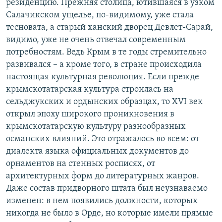
резиденцию. Прежняя столица, ютившаяся в узком
Салачикском ущелье, по-видимому, уже стала
тесновата, а старый ханский дворец Девлет-Сарай,
видимо, уже не очень отвечал современным
потребностям. Ведь Крым в те годы стремительно
развивался – а кроме того, в стране происходила
настоящая культурная революция. Если прежде
крымскотатарская культура строилась на
сельджукских и ордынских образцах, то XVI век
открыл эпоху широкого проникновения в
крымскотатарскую культуру разнообразных
османских влияний. Это отражалось во всем: от
диалекта языка официальных документов до
орнаментов на стенных росписях, от
архитектурных форм до литературных жанров.
Даже состав придворного штата был неузнаваемо
изменен: в нем появились должности, которых
никогда не было в Орде, но которые имели прямые