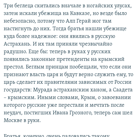
Три беглеца скитались вначале в ногайских улусах,
затем искали убежища на Кавказе, но везде было
небезопасно, потому что Алп Герай мог там
настигнуть до них. Тогда братья нашли убежище
куда более надежное: они явились в русскую
Астрахань. И их там приняли чрезвычайно
радушно. Еще бы: теперь в руках у русских
появились законные претенденты на крымский
престол. Беглым принцам пообещали, что если они
признают власть царя и будут верно служить ему, то
царь сделает их правителями зависимых от России
государств: Мурада астраханским ханом, а Саадета
– крымским. Иными словами, Крым, о завоевании
которого русские уже перестали и мечтать после
неудач, постигших Ивана Грозного, теперь сам шел
Москве в руки.
Братья, конечно, очень радовались такому