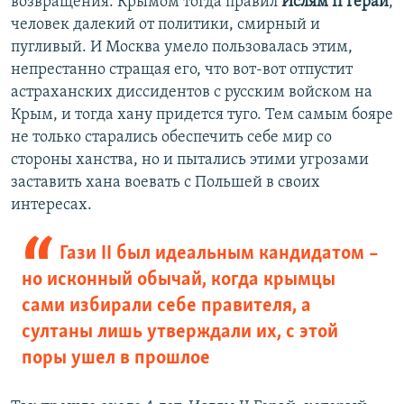
возвращения. Крымом тогда правил
Ислям II Герай
,
человек далекий от политики, смирный и
пугливый. И Москва умело пользовалась этим,
непрестанно стращая его, что вот-вот отпустит
астраханских диссидентов с русским войском на
Крым, и тогда хану придется туго. Тем самым бояре
не только старались обеспечить себе мир со
стороны ханства, но и пытались этими угрозами
заставить хана воевать с Польшей в своих
интересах.
Гази II был идеальным кандидатом –
но исконный обычай, когда крымцы
сами избирали себе правителя, а
султаны лишь утверждали их, с этой
поры ушел в прошлое