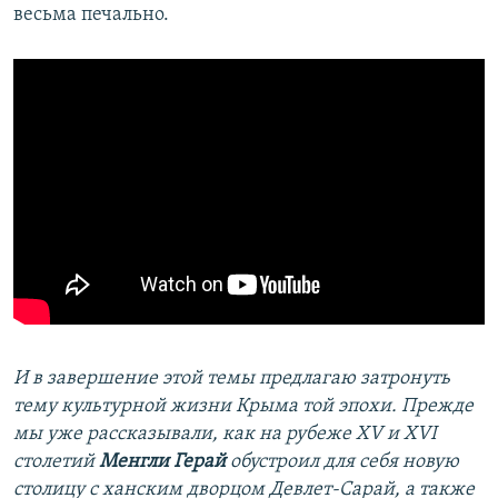
весьма печально.
И в завершение этой темы предлагаю затронуть
тему культурной жизни Крыма той эпохи. Прежде
мы уже рассказывали, как на рубеже XV и XVI
столетий
Менгли Герай
обустроил для себя новую
столицу с ханским дворцом Девлет-Сарай, а также