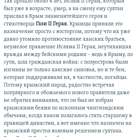
Так прошло около 4 лет, Ислям II Герай, который
был уже в возрасте, умер, а на смену ему султан
прислал в Крым знаменитейшего героя и
стихотворца
Гази II Герая
. Крымцы приняли это
назначение просто с восторгом, потому что их уже
давно утомило противостояние ханских братьев,
неумелое правление Исляма II Герая, неутихавшая
вражда между бейскими родами – ведь в Крыму, по
сути, шла гражданская война: с полуострова были
изгнаны не только ханские сыновья, но и те беи,
которые поддерживали их, в частности, ногайцы.
Потому крымский народ, радостно встречая
популярного и обожаемого нового правителя даже
не обратил внимания, что он был не избран
крымскими беями по исконным чингизидским
обычаям, когда ханом полагалось стать старшему в
правящей династии, а вот именно что назначен на
крымский престол волевым решением султана.