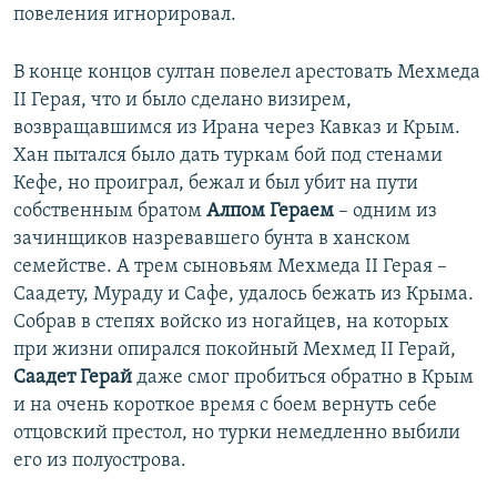
повеления игнорировал.
В конце концов султан повелел арестовать Мехмеда
II Герая, что и было сделано визирем,
возвращавшимся из Ирана через Кавказ и Крым.
Хан пытался было дать туркам бой под стенами
Кефе, но проиграл, бежал и был убит на пути
собственным братом
Алпом Гераем
– одним из
зачинщиков назревавшего бунта в ханском
семействе. А трем сыновьям Мехмеда II Герая –
Саадету, Мураду и Сафе, удалось бежать из Крыма.
Собрав в степях войско из ногайцев, на которых
при жизни опирался покойный Мехмед II Герай,
Саадет Герай
даже смог пробиться обратно в Крым
и на очень короткое время с боем вернуть себе
отцовский престол, но турки немедленно выбили
его из полуострова.