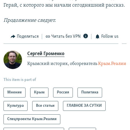
с
л
Герай, с которого мы начали сегодняшний рассказ.
л
а
а
й
Продолжение следует.
й
д
д
Поделиться
Читать без VPN
Follow us
Сергей Громенко
Крымский историк, обозреватель
Крым.Реалии
This item is part of
Мнение
Крым
Россия
Политика
Культура
Все статьи
ГЛАВНОЕ ЗА СУТКИ
Спецпроекты Крым.Реалии