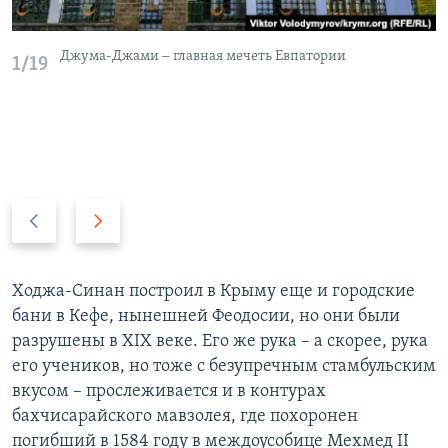
Джума-Джами ‒ главная мечеть Евпатории
1/19
П
С
р
л
е
е
д
д
Ходжа-Синан построил в Крыму еще и городские
ы
у
бани в Кефе, нынешней Феодосии, но они были
д
ю
разрушены в XIX веке. Его же рука – а скорее, рука
у
щ
его учеников, но тоже с безупречным стамбульским
щ
и
вкусом – прослеживается и в контурах
и
й
бахчисарайского мавзолея, где похоронен
й
с
погибший в 1584 году в междоусобице Мехмед II