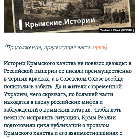
ПРИСОЕДИНЯЙТЕСЬ!
ПОБЕДИТЕЛЕЙ НЕ СУДЯТ?
КРЫМ.НЕПОКОРЕННЫЙ
ELIFBE
УКРАИНСКАЯ ПРОБЛЕМА КРЫМА
Все сайты RFE/RL
(Продолжение, предыдущая часть
здесь
)
Истории Крымского ханства не повезло дважды: в
Российской империи ее писали преимущественно
в черных красках, а в Советском Союзе вообще
попытались забыть. Да и жители современной
Украины, чего скрывать, по большей части
находятся в плену российских мифов и
заблуждений о крымских татарах. Чтобы хоть
немного исправить ситуацию, Крым.Реалии
подготовили цикл публикаций о прошлом
Крымского ханства и его взаимоотношениях с