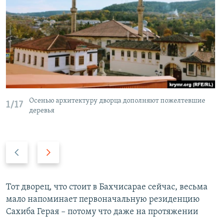
Осенью архитектуру дворца дополняют пожелтевшие
1/17
деревья
П
С
р
л
е
е
д
д
Тот дворец, что стоит в Бахчисарае сейчас, весьма
ы
у
мало напоминает первоначальную резиденцию
д
ю
Сахиба Герая – потому что даже на протяжении