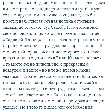
расположить неподалеку от прежней – всего в двух
километрах, но ландшафт местности тут был уже
совсем другой. Вместо узкого ущелья здесь была
просторная, отлогая речная долина с густыми
садами по берегам. Тут Сахиб I Герай и основал
свое новое жилище, которое получило название
«Садовый Дворец» – по-крымскотатарски, «Бахчи-
Сарай». А вскоре вокруг дворца разросся и новый
столичный город, население которого в ханское
время можно оценивать в 7 или 10 тысяч человек.
Это место очень живописно, с прекрасным
воздухом и водой – но в то же время крайне
уязвимо в стратегическом отношении. Враг может
не только с легкостью обстрелять Бахчисарай с
окрестных высот, но и без труда спуститься в город
– это было невозможно в Салачике, защищенном
отвесными скалами и стеной, перегораживающей
ущелье. Но в том-то и дело, что соображения