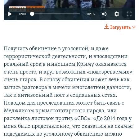
Auto
0:00
10:16
240p
Загрузить
360p
Auto
240p
360p
480p
480p
Получить обвинение в уголовной, и даже
террористической деятельности, и впоследствии
720p
720p
1080p
реальный срок в нынешнем Крыму оказывается
1080p
очень просто, и круг возможных «подозреваемых»
очень широк. В основу обвинения может лечь как
запись разговора в мечети многолетней давности,
так и антивоенный пост в социальных сетях.
Поводом для преследования может быть связь с
Меджлисом крымскотатарского народа, или
расклейка листовок против «СВО». «До 2014 года у
меня было представление, что оказаться на скамье
подсудимых по уголовному обвинению можно