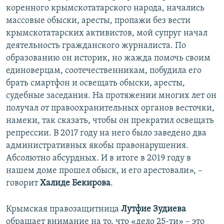
коренного крымскотатарского народа, начались
массовые обыски, аресты, пропажи без вести
крымскотатарских активистов, мой супруг начал
деятельность гражданского журналиста. По
образованию он историк, но жажда помочь своим
единоверцам, соотечественникам, побудила его
брать смартфон и освещать обыски, аресты,
судебные заседания. На протяжении многих лет он
получал от правоохранительных органов весточки,
намеки, так сказать, чтобы он прекратил освещать
репрессии. В 2017 году на него было заведено два
административных якобы правонарушения.
Абсолютно абсурдных. И в итоге в 2019 году в
нашем доме прошел обыск, и его арестовали», –
говорит
Халиде Бекирова
.
Крымская правозащитница
Лутфие Зудиева
обращает внимание на то, что «дело 25-ти» – это