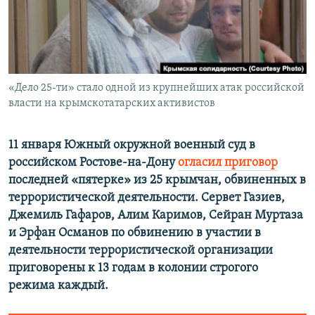
ПРИСОЕДИНЯЙТЕСЬ!
ПОБЕДИТЕЛЕЙ НЕ СУДЯТ?
КРЫМ.НЕПОКОРЕННЫЙ
ELIFBE
«Дело 25-ти» стало одной из крупнейших атак российской
УКРАИНСКАЯ ПРОБЛЕМА КРЫМА
власти на крымскотатарских активистов
Все сайты RFE/RL
11 января Южный окружной военный суд в
российском Ростове-на-Дону
огласил приговор
последней «пятерке» из 25 крымчан, обвиненных в
террористической деятельности. Сервет Газиев,
Джемиль Гафаров, Алим Каримов, Сейран Муртаза
и Эрфан Османов по обвинению в участии в
деятельности террористической организации
приговорены к 13 годам в колонии строгого
режима каждый.