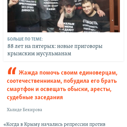
БОЛЬШЕ ПО ТЕМЕ:
88 лет на пятерых: новые приговоры
крымским мусульманам
Жажда помочь своим единоверцам,
соотечественникам, побудила его брать
смартфон и освещать обыски, аресты,
судебные заседания
Халиде Бекирова
«Когда в Крыму начались репрессии против