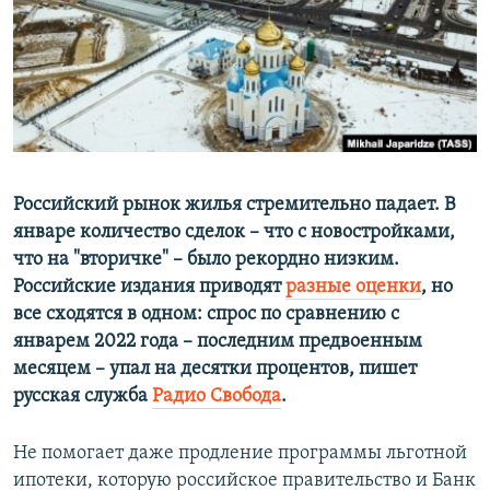
ПРИСОЕДИНЯЙТЕСЬ!
ПОБЕДИТЕЛЕЙ НЕ СУДЯТ?
КРЫМ.НЕПОКОРЕННЫЙ
ELIFBE
УКРАИНСКАЯ ПРОБЛЕМА КРЫМА
Все сайты RFE/RL
Российский рынок жилья стремительно падает. В
январе количество сделок – что с новостройками,
что на "вторичке" – было рекордно низким.
Российские издания приводят
разные оценки
, но
все сходятся в одном: спрос по сравнению с
январем 2022 года – последним предвоенным
месяцем – упал на десятки процентов, пишет
русская служба
Радио Свобода
.
Не помогает даже продление программы льготной
ипотеки, которую российское правительство и Банк