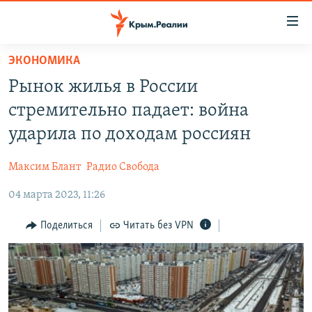
Доступность
ссылки
Вернуться
ЭКОНОМИКА
к
НОВОСТИ
Рынок жилья в России
основному
СПЕЦПРОЕКТЫ
содержанию
стремительно падает: война
ВОДА
Вернутся
ГРУЗ 200
ударила по доходам россиян
к
ИСТОРИЯ
КАРТА ВОЕННЫХ ОБЪЕКТОВ КРЫМА
главной
Максим Блант
Радио Свобода
ЕЩЕ
11 ЛЕТ ОККУПАЦИИ КРЫМА. 11 ИСТОРИЙ СОПРОТИВЛЕНИЯ
навигации
Вернутся
04 марта 2023, 11:26
РАДІО СВОБОДА
ИНТЕРАКТИВ
к
КАК ОБОЙТИ БЛОКИРОВКУ
ИНФОГРАФИКА
Поделиться
Читать без VPN
поиску
ТЕЛЕПРОЕКТ КРЫМ.РЕАЛИИ
Українською
СОВЕТЫ ПРАВОЗАЩИТНИКОВ
Qırımtatar
ПРОПАВШИЕ БЕЗ ВЕСТИ