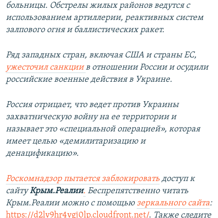
больницы. Обстрелы жилых районов ведутся с
использованием артиллерии, реактивных систем
залпового огня и баллистических ракет.
Ряд западных стран, включая США и страны ЕС,
ужесточил санкции
в отношении России и осудили
российские военные действия в Украине.
Россия отрицает, что ведет против Украины
захватническую войну на ее территории и
называет это «специальной операцией», которая
имеет целью «демилитаризацию и
денацификацию».
Роскомнадзор пытается заблокировать
доступ к
сайту
Крым.Реалии
.
Беспрепятственно читать
Крым.Реалии можно с помощью
зеркального сайта
:
https://d2lv9hr4vgj0lp.cloudfront.net/
.
Также следите