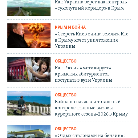
Как Украина берет под контроль
«сухопутный коридор» в Крым
КРЫМ И ВОЙНА
«Стереть Киев с лица земли». Кто
в Крыму хочет уничтожения
Украины
ОБЩЕСТВО
Как Россия «мотивирует»
крымских абитуриентов
поступать в вузы Украины
ОБЩЕСТВО
Война на пляжах и тотальный
контроль: главные вызовы
курортного сезона-2026 в Крыму
ОБЩЕСТВО
«Отдых с талонами на бензин»: