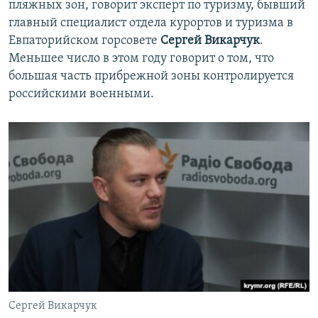
пляжных зон, говорит эксперт по туризму, бывший
главный специалист отдела курортов и туризма в
Евпаторийском горсовете
Сергей Викарчук
.
Меньшее число в этом году говорит о том, что
большая часть прибрежной зоны контролируется
российскими военными.
Сергей Викарчук