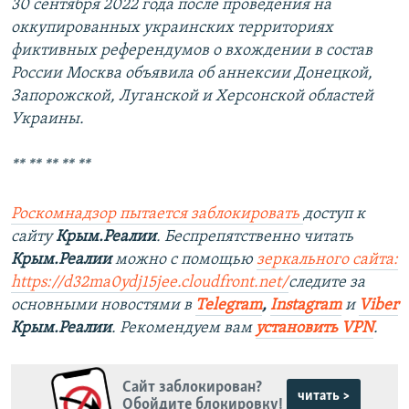
30 сентября 2022 года после проведения на
оккупированных украинских территориях
фиктивных референдумов о вхождении в состав
России Москва объявила об аннексии Донецкой,
Запорожской, Луганской и Херсонской областей
Украины.
** ** ** ** **
Роскомнадзор пытается заблокировать
доступ к
сайту
Крым.Реалии
. Беспрепятственно читать
Крым.Реалии
можно с помощью
зеркального сайта:
https://d32ma0ydj15jee.cloudfront.net/
следите за
основными новостями в
Telegram
,
Instagram
и
Viber
Крым.Реалии
. Рекомендуем вам
установить VPN
.
Сайт заблокирован?
читать >
Обойдите блокировку!