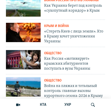
ВОЙНА РОССИИ ПРОТИВ УКРАИНЫ
Как Украина берет под контроль
«сухопутный коридор» в Крым
КРЫМ И ВОЙНА
«Стереть Киев с лица земли». Кто
в Крыму хочет уничтожения
Украины
ОБЩЕСТВО
Как Россия «мотивирует»
крымских абитуриентов
поступать в вузы Украины
ОБЩЕСТВО
Война на пляжах и тотальный
контроль: главные вызовы
курортного сезона-2026 в Крыму
КТА
УКР
ОБЩЕСТВО