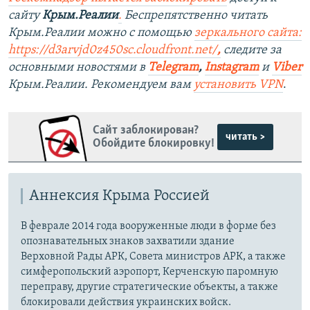
сайту
Крым.Реалии
.
Беспрепятственно читать
Крым.Реалии можно с помощью
зеркального сайта:
https://d3arvjd0z450sc.cloudfront.net/
,
следите за
основными новостями в
Telegram
,
Instagram
и
Viber
Крым.Реалии. Рекомендуем вам
установить VPN
.
Сайт заблокирован?
читать >
Обойдите блокировку!
Аннексия Крыма Россией
В феврале 2014 года вооруженные люди в форме без
опознавательных знаков захватили здание
Верховной Рады АРК, Совета министров АРК, а также
симферопольский аэропорт, Керченскую паромную
переправу, другие стратегические объекты, а также
блокировали действия украинских войск.