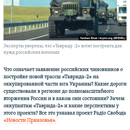
ПРИСОЕДИНЯЙТЕСЬ!
ПОБЕДИТЕЛЕЙ НЕ СУДЯТ?
КРЫМ.НЕПОКОРЕННЫЙ
ELIFBE
УКРАИНСКАЯ ПРОБЛЕМА КРЫМА
Все сайты RFE/RL
Эксперты уверены, что «Тавриду -2» хотят построить для
нужд российских военных
Что означает заявление российских чиновников о
постройке новой трассы «Таврида-2» на
оккупированной части юга Украины? Какие дороги
существовали в регионе до полномасштабного
вторжения России и в каком они состоянии? Зачем
оккупантам «Таврида-2» и какие перспективы у
этого проекта? Все это узнавал проект Радіо Свобода
«Новости Приазовья».