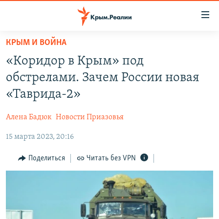
Доступность
ссылки
Вернуться
КРЫМ И ВОЙНА
к
НОВОСТИ
«Коридор в Крым» под
основному
СПЕЦПРОЕКТЫ
содержанию
обстрелами. Зачем России новая
ВОДА
Вернутся
ГРУЗ 200
«Таврида-2»
к
ИСТОРИЯ
КАРТА ВОЕННЫХ ОБЪЕКТОВ КРЫМА
главной
Алена Бадюк
Новости Приазовья
ЕЩЕ
11 ЛЕТ ОККУПАЦИИ КРЫМА. 11 ИСТОРИЙ СОПРОТИВЛЕНИЯ
навигации
Вернутся
15 марта 2023, 20:16
РАДІО СВОБОДА
ИНТЕРАКТИВ
к
КАК ОБОЙТИ БЛОКИРОВКУ
ИНФОГРАФИКА
Поделиться
Читать без VPN
поиску
ТЕЛЕПРОЕКТ КРЫМ.РЕАЛИИ
Українською
СОВЕТЫ ПРАВОЗАЩИТНИКОВ
Qırımtatar
ПРОПАВШИЕ БЕЗ ВЕСТИ