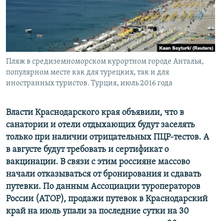
ПРИСОЕДИНЯЙТЕСЬ!
ПОБЕДИТЕЛЕЙ НЕ СУДЯТ?
КРЫМ.НЕПОКОРЕННЫЙ
ELIFBE
Пляж в средиземноморском курортном городе Анталья,
УКРАИНСКАЯ ПРОБЛЕМА КРЫМА
популярном месте как для турецких, так и для
Все сайты RFE/RL
иностранных туристов. Турция, июль 2016 года
Власти Краснодарского края объявили, что в
санатории и отели отдыхающих будут заселять
только при наличии отрицательных ПЦР-тестов. А
в августе будут требовать и сертификат о
вакцинации. В связи с этим россияне массово
начали отказываться от бронирования и сдавать
путевки. По данным Ассоциации туроператоров
России (АТОР), продажи путевок в Краснодарский
край на июль упали за последние сутки на 30