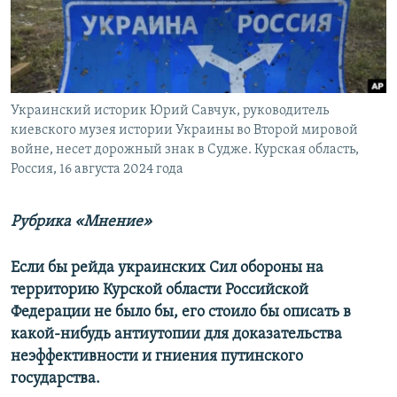
ПРИСОЕДИНЯЙТЕСЬ!
ПОБЕДИТЕЛЕЙ НЕ СУДЯТ?
КРЫМ.НЕПОКОРЕННЫЙ
ELIFBE
Украинский историк Юрий Савчук, руководитель
УКРАИНСКАЯ ПРОБЛЕМА КРЫМА
киевского музея истории Украины во Второй мировой
Все сайты RFE/RL
войне, несет дорожный знак в Судже. Курская область,
Россия, 16 августа 2024 года
Рубрика «Мнение»
Если бы рейда украинских Сил обороны на
территорию Курской области Российской
Федерации не было бы, его стоило бы описать в
какой-нибудь антиутопии для доказательства
неэффективности и гниения путинского
государства.