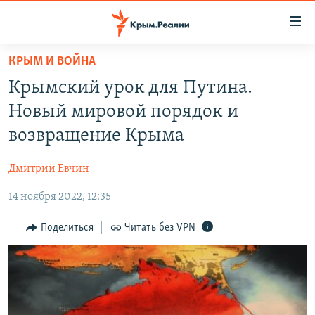
Доступность
ссылки
Вернуться
КРЫМ И ВОЙНА
к
НОВОСТИ
Крымский урок для Путина.
основному
СПЕЦПРОЕКТЫ
содержанию
Новый мировой порядок и
ВОДА
Вернутся
ГРУЗ 200
возвращение Крыма
к
ИСТОРИЯ
КАРТА ВОЕННЫХ ОБЪЕКТОВ КРЫМА
главной
Дмитрий Евчин
ЕЩЕ
11 ЛЕТ ОККУПАЦИИ КРЫМА. 11 ИСТОРИЙ СОПРОТИВЛЕНИЯ
навигации
Вернутся
14 ноября 2022, 12:35
РАДІО СВОБОДА
ИНТЕРАКТИВ
к
КАК ОБОЙТИ БЛОКИРОВКУ
ИНФОГРАФИКА
Поделиться
Читать без VPN
поиску
ТЕЛЕПРОЕКТ КРЫМ.РЕАЛИИ
Українською
СОВЕТЫ ПРАВОЗАЩИТНИКОВ
Qırımtatar
ПРОПАВШИЕ БЕЗ ВЕСТИ