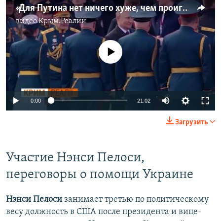
«Для Путина нет ничего хуже, чем проиграть войну» | Крым.Реалии
видео
Крым.Реалии
No media source currently available
Auto
0:00
21:02
240p
Загрузить
360p
Auto
240p
360p
480p
480p
Участие Нэнси Пелоси,
720p
переговоры о помощи Украине
720p
1080p
1080p
Нэнси Пелоси
занимает третью по политическому
весу должность в США после президента и вице-