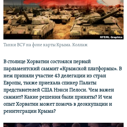
ПРИСОЕДИНЯЙТЕСЬ!
ПОБЕДИТЕЛЕЙ НЕ СУДЯТ?
КРЫМ.НЕПОКОРЕННЫЙ
ELIFBE
УКРАИНСКАЯ ПРОБЛЕМА КРЫМА
Все сайты RFE/RL
Танки ВСУ на фоне карты Крыма. Коллаж
В столице Хорватии состоялся первый
парламентский саммит «Крымской платформы». В
нем приняли участие 43 делегации из стран
Европы, также приехала спикер Палаты
представителей США Нэнси Пелоси. Чем важен
саммит? Какие решения были приняты? И чем
опыт Хорватии может помочь в деоккупации и
реинтеграции Крыма?