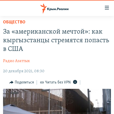
Доступность
ссылки
Вернуться
ОБЩЕСТВО
к
НОВОСТИ
За «американской мечтой»: как
основному
СПЕЦПРОЕКТЫ
содержанию
кыргызстанцы стремятся попасть
ВОДА
Вернутся
ГРУЗ 200
в США
к
ИСТОРИЯ
КАРТА ВОЕННЫХ ОБЪЕКТОВ КРЫМА
главной
Радио Азаттык
ЕЩЕ
11 ЛЕТ ОККУПАЦИИ КРЫМА. 11 ИСТОРИЙ СОПРОТИВЛЕНИЯ
навигации
Вернутся
20 декабря 2021, 08:30
РАДІО СВОБОДА
ИНТЕРАКТИВ
к
КАК ОБОЙТИ БЛОКИРОВКУ
ИНФОГРАФИКА
Поделиться
Читать без VPN
поиску
ТЕЛЕПРОЕКТ КРЫМ.РЕАЛИИ
Українською
СОВЕТЫ ПРАВОЗАЩИТНИКОВ
Qırımtatar
ПРОПАВШИЕ БЕЗ ВЕСТИ