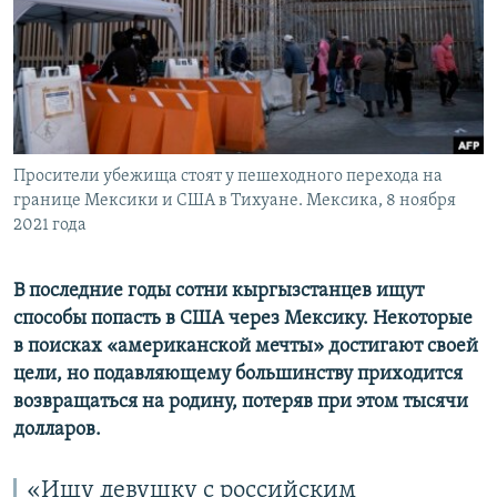
ПРИСОЕДИНЯЙТЕСЬ!
ПОБЕДИТЕЛЕЙ НЕ СУДЯТ?
КРЫМ.НЕПОКОРЕННЫЙ
ELIFBE
УКРАИНСКАЯ ПРОБЛЕМА КРЫМА
Все сайты RFE/RL
Просители убежища стоят у пешеходного перехода на
границе Мексики и США в Тихуане. Мексика, 8 ноября
2021 года
В последние годы сотни кыргызстанцев ищут
способы попасть в США через Мексику. Некоторые
в поисках «американской мечты» достигают своей
цели, но подавляющему большинству приходится
возвращаться на родину, потеряв при этом тысячи
долларов.
«Ищу девушку с российским