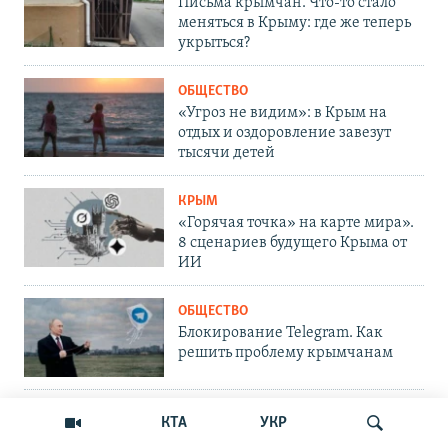
Письма крымчан. Что-то стало
меняться в Крыму: где же теперь
укрыться?
ОБЩЕСТВО
«Угроз не видим»: в Крым на
отдых и оздоровление завезут
тысячи детей
КРЫМ
«Горячая точка» на карте мира».
8 сценариев будущего Крыма от
ИИ
ОБЩЕСТВО
Блокирование Telegram. Как
решить проблему крымчанам
ОБЩЕСТВО
КТА
УКР
Опасный MAX. Почему его