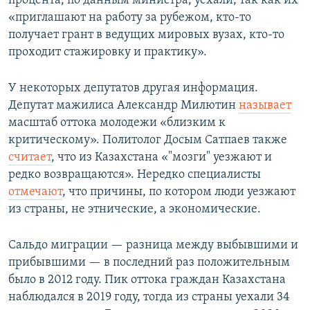
процента, по данным министра, уехали, так как их
«приглашают на работу за рубежом, кто-то
получает грант в ведущих мировых вузах, кто-то
проходит стажировку и практику».
У некоторых депутатов другая информация.
Депутат мажилиса Александр Милютин
называет
масштаб оттока молодежи «близким к
критическому». Политолог Досым Сатпаев также
считает
, что из Казахстана «"мозги" уезжают и
редко возвращаются». Нередко специалисты
отмечают
, что причины, по котором люди уезжают
из страны, не этнические, а экономические.
Сальдо миграции — разница между выбывшими и
прибывшими — в последний раз положительным
было в 2012 году. Пик оттока граждан Казахстана
наблюдался в 2019 году, тогда из страны уехали 34