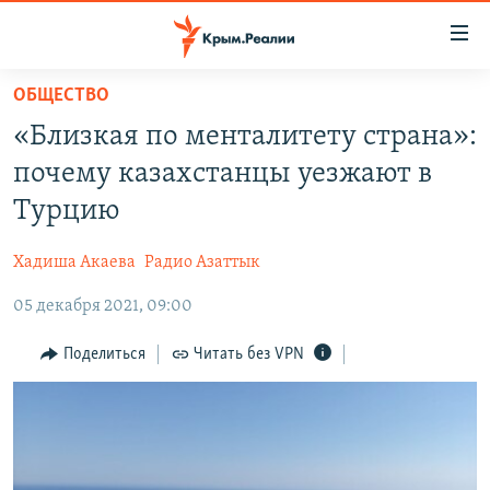
Доступность
ссылки
Вернуться
ОБЩЕСТВО
к
НОВОСТИ
«Близкая по менталитету страна»:
основному
СПЕЦПРОЕКТЫ
содержанию
почему казахстанцы уезжают в
ВОДА
Вернутся
ГРУЗ 200
Турцию
к
ИСТОРИЯ
КАРТА ВОЕННЫХ ОБЪЕКТОВ КРЫМА
главной
Хадиша Акаева
Радио Азаттык
ЕЩЕ
11 ЛЕТ ОККУПАЦИИ КРЫМА. 11 ИСТОРИЙ СОПРОТИВЛЕНИЯ
навигации
Вернутся
05 декабря 2021, 09:00
РАДІО СВОБОДА
ИНТЕРАКТИВ
к
КАК ОБОЙТИ БЛОКИРОВКУ
ИНФОГРАФИКА
Поделиться
Читать без VPN
поиску
ТЕЛЕПРОЕКТ КРЫМ.РЕАЛИИ
Українською
СОВЕТЫ ПРАВОЗАЩИТНИКОВ
Qırımtatar
ПРОПАВШИЕ БЕЗ ВЕСТИ