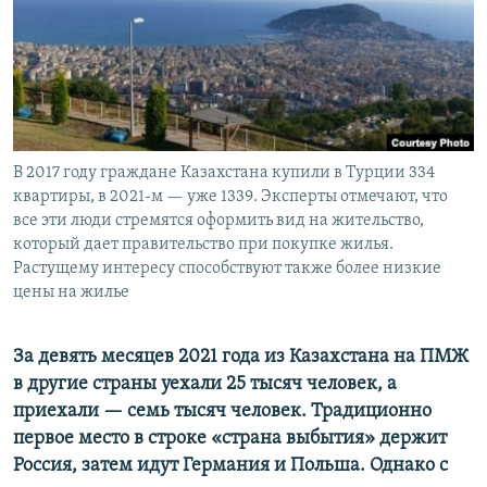
ПРИСОЕДИНЯЙТЕСЬ!
ПОБЕДИТЕЛЕЙ НЕ СУДЯТ?
КРЫМ.НЕПОКОРЕННЫЙ
ELIFBE
УКРАИНСКАЯ ПРОБЛЕМА КРЫМА
Все сайты RFE/RL
В 2017 году граждане Казахстана купили в Турции 334
квартиры, в 2021-м — уже 1339. Эксперты отмечают, что
все эти люди стремятся оформить вид на жительство,
который дает правительство при покупке жилья.
Растущему интересу способствуют также более низкие
цены на жилье
За девять месяцев 2021 года из Казахстана на ПМЖ
в другие страны уехали 25 тысяч человек, а
приехали — семь тысяч человек. Традиционно
первое место в строке «страна выбытия» держит
Россия, затем идут Германия и Польша. Однако с