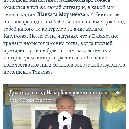
президент Казахстана К
асым-Жомарт Токаев
окажется в той же самой ситуации, в какой мы
сейчас видим
Шавката Мирзиёева
в Узбекистане:
он стал президентом Узбекистана, не имея уже над
собой какого-то контролера в виде Ислама
Каримова. Но, по сути, я думаю, что в Казахстане
транзит начнется именно тогда, когда первый
президент уже не будет таким надсистемным
контролером, который расставляет большое
количество красных флажков вокруг действующего
президента Токаева.
Два года назад Назарбаев ушел с поста президента. Стало ли его влияние в Казахстане меньше?
видео
Крым.Реалии
No media source currently available