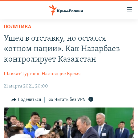
Доступность
ссылки
Вернуться
ПОЛИТИКА
к
НОВОСТИ
Ушел в отставку, но остался
основному
СПЕЦПРОЕКТЫ
содержанию
«отцом нации». Как Назарбаев
ВОДА
Вернутся
ГРУЗ 200
контролирует Казахстан
к
ИСТОРИЯ
КАРТА ВОЕННЫХ ОБЪЕКТОВ КРЫМА
главной
Шавкат Тургаев
Настоящее Время
ЕЩЕ
11 ЛЕТ ОККУПАЦИИ КРЫМА. 11 ИСТОРИЙ СОПРОТИВЛЕНИЯ
навигации
Вернутся
21 марта 2021, 20:00
РАДІО СВОБОДА
ИНТЕРАКТИВ
к
КАК ОБОЙТИ БЛОКИРОВКУ
ИНФОГРАФИКА
Поделиться
Читать без VPN
поиску
ТЕЛЕПРОЕКТ КРЫМ.РЕАЛИИ
Українською
СОВЕТЫ ПРАВОЗАЩИТНИКОВ
Qırımtatar
ПРОПАВШИЕ БЕЗ ВЕСТИ