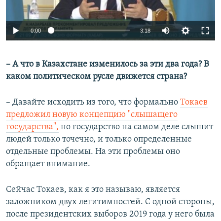
Auto
0:00
3:18
240p
– А что в Казахстане изменилось за эти два года? В
360p
каком политическом русле движется страна?
Auto
240p
360p
480p
480p
720p
– Давайте исходить из того, что формально
Токаев
720p
1080p
предложил новую концепцию "слышащего
1080p
государства",
но государство на самом деле слышит
людей только точечно, и только определенные
отдельные проблемы. На эти проблемы оно
обращает внимание.
Сейчас Токаев, как я это называю, является
заложником двух легитимностей. С одной стороны,
после президентских выборов 2019 года у него была