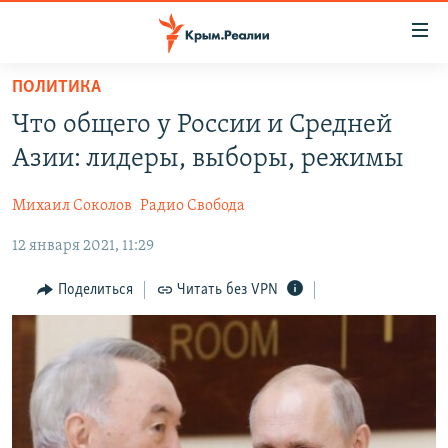
Доступность
ссылки
Вернуться
ПОЛИТИКА
к
НОВОСТИ
Что общего у России и Средней
основному
СПЕЦПРОЕКТЫ
содержанию
Азии: лидеры, выборы, режимы
ВОДА
Вернутся
ГРУЗ 200
к
Михаил Соколов
Радио Свобода
ИСТОРИЯ
КАРТА ВОЕННЫХ ОБЪЕКТОВ КРЫМА
главной
12 января 2021, 11:29
ЕЩЕ
11 ЛЕТ ОККУПАЦИИ КРЫМА. 11 ИСТОРИЙ СОПРОТИВЛЕНИЯ
навигации
Вернутся
РАДІО СВОБОДА
ИНТЕРАКТИВ
Поделиться
Читать без VPN
к
КАК ОБОЙТИ БЛОКИРОВКУ
ИНФОГРАФИКА
поиску
ТЕЛЕПРОЕКТ КРЫМ.РЕАЛИИ
Українською
СОВЕТЫ ПРАВОЗАЩИТНИКОВ
Qırımtatar
ПРОПАВШИЕ БЕЗ ВЕСТИ