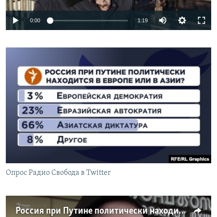
Auto
0:00
1:19
240p
360p
Auto
240p
360p
480p
480p
720p
720p
1080p
1080p
Опрос Радио Свобода в Twitter
Россия при Путине политически находится в Европе или в Азии?