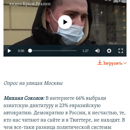
видео
Крым.Реалии
No media source currently available
Auto
0:00
1:27
240p
Загрузить
360p
Auto
240p
360p
480p
480p
Опрос на улицах Москвы
720p
720p
1080p
Михаил Соколов:
В интернете 66% выбрали
1080p
азиатскую диктатуру и 23% евразийскую
автократию. Демократию в России, к несчастью, те,
кто нас читают на сайте и в Твиттере, не находят. В
чем все-таки разница политической системы