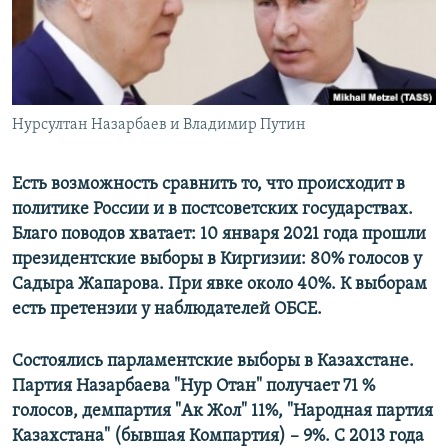
ПРИСОЕДИНЯЙТЕСЬ!
ПОБЕДИТЕЛЕЙ НЕ СУДЯТ?
КРЫМ.НЕПОКОРЕННЫЙ
ELIFBE
Нурсултан Назарбаев и Владимир Путин
УКРАИНСКАЯ ПРОБЛЕМА КРЫМА
Все сайты RFE/RL
Есть возможность сравнить то, что происходит в
политике России и в постсоветских государствах.
Благо поводов хватает: 10 января 2021 года прошли
президентские выборы в Киргизии: 80% голосов у
Садыра Жапарова. При явке около 40%. К выборам
есть претензии у наблюдателей ОБСЕ.
Состоялись парламентские выборы в Казахстане.
Партия Назарбаева "Нур Отан" получает 71 %
голосов, демпартия "Ак Жол" 11%, "Народная партия
Казахстана" (бывшая Компартия) – 9%. С 2013 года