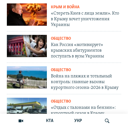
КРЫМ И ВОЙНА
«Стереть Киев с лица земли». Кто
в Крыму хочет уничтожения
Украины
ОБЩЕСТВО
Как Россия «мотивирует»
крымских абитуриентов
поступать в вузы Украины
ОБЩЕСТВО
Война на пляжах и тотальный
контроль: главные вызовы
курортного сезона-2026 в Крыму
ОБЩЕСТВО
«Отдых с талонами на бензин»:
курортный сезон в Крыму
КТА
УКР