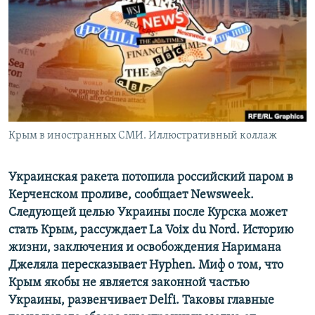
ПРИСОЕДИНЯЙТЕСЬ!
ПОБЕДИТЕЛЕЙ НЕ СУДЯТ?
КРЫМ.НЕПОКОРЕННЫЙ
ELIFBE
УКРАИНСКАЯ ПРОБЛЕМА КРЫМА
Все сайты RFE/RL
Крым в иностранных СМИ. Иллюстративный коллаж
Украинская ракета потопила российский паром в
Керченском проливе, сообщает Newsweek.
Следующей целью Украины после Курска может
стать Крым, рассуждает La Voix du Nord. Историю
жизни, заключения и освобождения Наримана
Джеляла пересказывает Нyphen. Миф о том, что
Крым якобы не является законной частью
Украины, развенчивает Delfi. Таковы главные