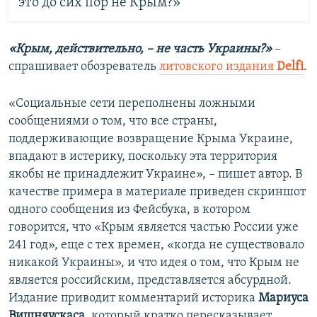
это до сих пор не Крым?»
«Крым, действительно, – не часть Украины?»
–
спрашивает обозреватель
литовского издания
Delfi
.
«Социальные сети переполнены ложными
сообщениями о том, что все страны,
поддерживающие возвращение Крыма Украине,
впадают в истерику, поскольку эта территория
якобы не принадлежит Украине», – пишет автор. В
качестве примера в материале приведен скриншот
одного сообщения из Фейсбука, в котором
говорится, что «Крым является частью России уже
241 год», еще с тех времен, «когда не существовало
никакой Украины», и что идея о том, что Крым не
является российским, представляется абсурдной.
Издание приводит комментарий историка
Мариуса
Вишняускаса
, который кратко пересказывает