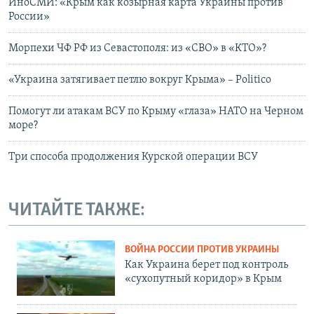
ИноСМИ: «Крым как козырная карта Украины против
России»
Морпехи ЧФ РФ из Севастополя: из «СВО» в «КТО»?
«Украина затягивает петлю вокруг Крыма» – Рolitico
Помогут ли атакам ВСУ по Крыму «глаза» НАТО на Черном
море?
Три способа продолжения Курской операции ВСУ
ЧИТАЙТЕ ТАКЖЕ:
ВОЙНА РОССИИ ПРОТИВ УКРАИНЫ
Как Украина берет под контроль
«сухопутный коридор» в Крым