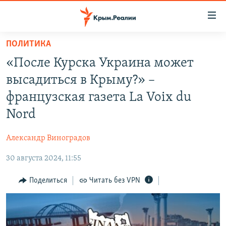
Доступность
ссылки
Вернуться
ПОЛИТИКА
к
НОВОСТИ
«После Курска Украина может
основному
СПЕЦПРОЕКТЫ
содержанию
высадиться в Крыму?» –
ВОДА
Вернутся
ГРУЗ 200
французская газета La Voix du
к
ИСТОРИЯ
КАРТА ВОЕННЫХ ОБЪЕКТОВ КРЫМА
Nord
главной
ЕЩЕ
11 ЛЕТ ОККУПАЦИИ КРЫМА. 11 ИСТОРИЙ СОПРОТИВЛЕНИЯ
навигации
Александр Виноградов
Вернутся
РАДІО СВОБОДА
ИНТЕРАКТИВ
к
30 августа 2024, 11:55
КАК ОБОЙТИ БЛОКИРОВКУ
ИНФОГРАФИКА
поиску
Поделиться
Читать без VPN
ТЕЛЕПРОЕКТ КРЫМ.РЕАЛИИ
Українською
СОВЕТЫ ПРАВОЗАЩИТНИКОВ
Qırımtatar
ПРОПАВШИЕ БЕЗ ВЕСТИ