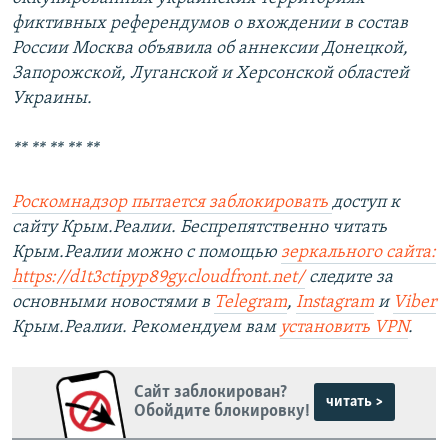
фиктивных референдумов о вхождении в состав
России Москва объявила об аннексии Донецкой,
Запорожской, Луганской и Херсонской областей
Украины.
** ** ** ** **
Роскомнадзор пытается заблокировать
доступ к
сайту Крым.Реалии. Беспрепятственно читать
Крым.Реалии можно с помощью
зеркального сайта:
https://d1t3ctipyp89gy.cloudfront.net/
следите за
основными новостями в
Telegram
,
Instagram
и
Viber
Крым.Реалии. Рекомендуем вам
установить VPN
.
Сайт заблокирован?
читать >
Обойдите блокировку!