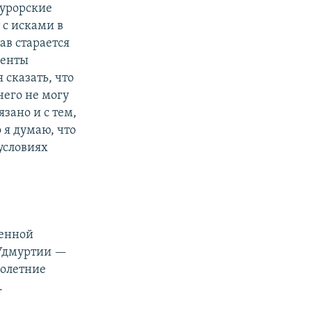
урорские
 с исками в
ав старается
иенты
 сказать, что
чего не могу
язано и с тем,
 я думаю, что
 условиях
венной
 Удмуртии —
нолетние
.