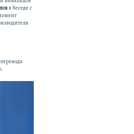
ии инвалидов
лов
в беседе с
 момент
оизводителя
 перевода
о.