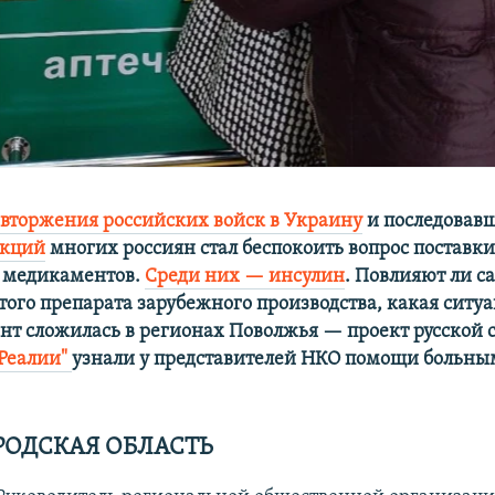
а
вторжения российских войск в Украину
и последовав
нкций
многих россиян стал беспокоить вопрос поставки
 медикаментов.
Среди них — инсулин
. Повлияют ли с
того препарата зарубежного производства, какая ситу
т сложилась в регионах Поволжья — проект русской 
.Реалии"
узнали у представителей НКО помощи больн
ОДСКАЯ ОБЛАСТЬ