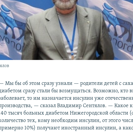
ялов
— Мы бы об этом сразу узнали — родители детей с са
диабетом сразу стали бы возмущаться. Возможно, кто 
заболевает, то им назначается инсулин уже отечествен
производства, — сказал Владимир Сентялов. — Какое к
140 тысяч больных диабетом Нижегородской области 
количество тех, кому необходим инсулин, от этого чис
примерно 10%) получают иностранный инсулин, а как