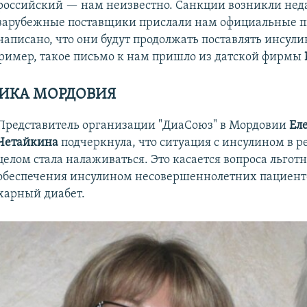
российский — нам неизвестно. Санкции возникли нед
зарубежные поставщики прислали нам официальные п
написано, что они будут продолжать поставлять инсул
ример, такое письмо к нам пришло из датской фирмы
ИКА МОРДОВИЯ
Представитель организации "ДиаСоюз" в Мордовии
Ел
Четайкина
подчеркнула, что ситуация с инсулином в р
целом стала налаживаться. Это касается вопроса льгот
обеспечения инсулином несовершеннолетних пациент
харный диабет.