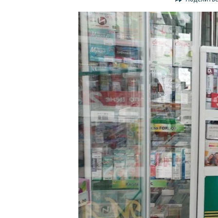
ПОБЕДИТЕЛЕЙ НЕ СУДЯТ?
КРЫМ.НЕПОКОРЕННЫЙ
ELIFBE
УКРАИНСКАЯ ПРОБЛЕМА КРЫМА