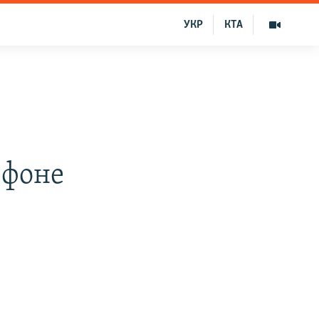
УКР
КТА
 фоне