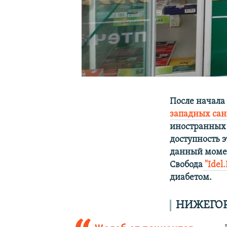
После начал
западных са
иностранных
доступность э
данный момен
Свобода
"Idel
диабетом.
НИЖЕГОР