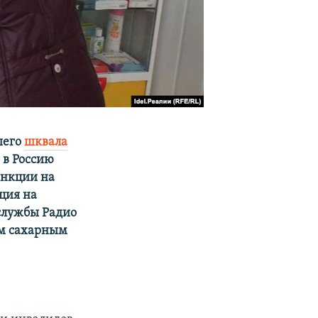
шего
шквала
 в Россию
анкции на
ация на
службы Радио
ым сахарным