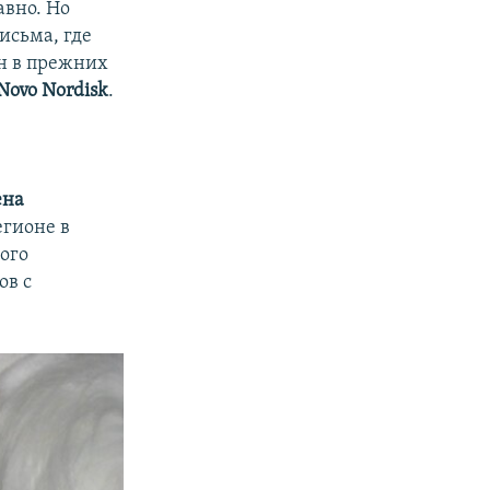
авно. Но
исьма, где
ин в прежних
Novo Nordisk
.
ена
егионе в
ного
ов с