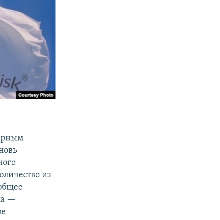
харным
вновь
ного
оличество из
(общее
ла —
ое