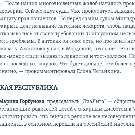
— После наших многочисленных жалоб начались прок
проверки. Сейчас идут суды. Уже прокуратура выходит
защиту прав пациентов. Но перед самим судом Минздр
закрыть долг по выдаче льготных лекарств, чтобы пац
отказывались от своих требований. С инсулином нельзя
есть проблемы. В аптеках он тоже есть, но про цены ни
сказать. Ажиотажа у нас, в Мордовии, точно нет. Это св
лее-менее стали выдавать лекарства и тест-полоски. Но
ки от последних закупок. Что будет дальше, тем более в
онятно, — прокомментировала Елена Четайкина.
КАЯ РЕСПУБЛИКА
Марина Горбунова
, председатель "ДиаЛига" — общест
организации родителей детей с сахарным диабетом в
констатировала, что сейчас в регионе все несовершен
пациенты в основном перешли на российский инсулин