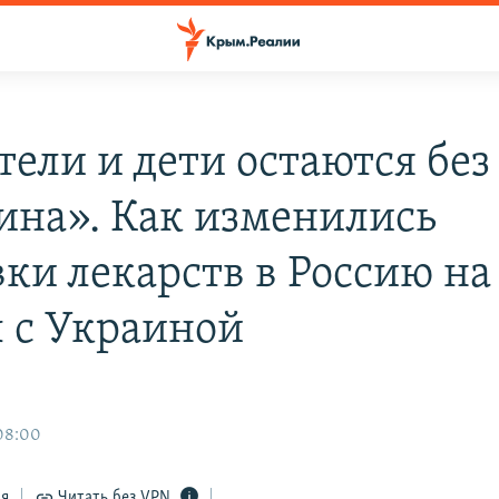
тели и дети остаются без
ина». Как изменились
вки лекарств в Россию на
 с Украиной
08:00
ся
Читать без VPN