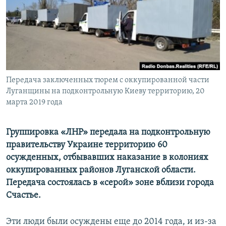
ПРИСОЕДИНЯЙТЕСЬ!
ПОБЕДИТЕЛЕЙ НЕ СУДЯТ?
КРЫМ.НЕПОКОРЕННЫЙ
ELIFBE
УКРАИНСКАЯ ПРОБЛЕМА КРЫМА
Все сайты RFE/RL
Передача заключенных тюрем с оккупированной части
Луганщины на подконтрольную Киеву территорию, 20
марта 2019 года
Группировка «ЛНР» передала на подконтрольную
правительству Украине территорию 60
осужденных, отбывавших наказание в колониях
оккупированных районов Луганской области.
Передача состоялась в «серой» зоне вблизи города
Счастье.
Эти люди были осуждены еще до 2014 года, и из-за