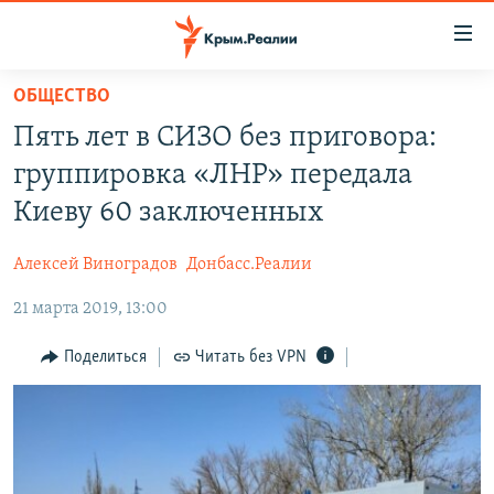
Доступность
ссылки
Вернуться
ОБЩЕСТВО
к
НОВОСТИ
Пять лет в СИЗО без приговора:
основному
СПЕЦПРОЕКТЫ
содержанию
группировка «ЛНР» передала
ВОДА
Вернутся
ГРУЗ 200
Киеву 60 заключенных
к
ИСТОРИЯ
КАРТА ВОЕННЫХ ОБЪЕКТОВ КРЫМА
главной
Алексей Виноградов
Донбасс.Реалии
ЕЩЕ
11 ЛЕТ ОККУПАЦИИ КРЫМА. 11 ИСТОРИЙ СОПРОТИВЛЕНИЯ
навигации
Вернутся
21 марта 2019, 13:00
РАДІО СВОБОДА
ИНТЕРАКТИВ
к
КАК ОБОЙТИ БЛОКИРОВКУ
ИНФОГРАФИКА
Поделиться
Читать без VPN
поиску
ТЕЛЕПРОЕКТ КРЫМ.РЕАЛИИ
Українською
СОВЕТЫ ПРАВОЗАЩИТНИКОВ
Qırımtatar
ПРОПАВШИЕ БЕЗ ВЕСТИ