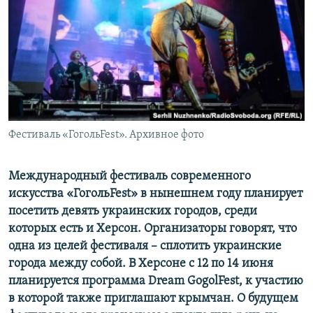
ПРИСОЕДИНЯЙТЕСЬ!
ПОБЕДИТЕЛЕЙ НЕ СУДЯТ?
КРЫМ.НЕПОКОРЕННЫЙ
ELIFBE
УКРАИНСКАЯ ПРОБЛЕМА КРЫМА
Все сайты RFE/RL
Фестиваль «ГогольFest». Архивное фото
Международный фестиваль современного
искусства «ГогольFest» в нынешнем году планирует
посетить девять украинских городов, среди
которых есть и Херсон. Организаторы говорят, что
одна из целей фестиваля – сплотить украинские
города между собой. В Херсоне с 12 по 14 июня
планируется программа Dream GogolFest, к участию
в которой также приглашают крымчан. О будущем