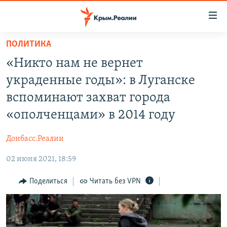
Доступность
ссылки
Вернуться
ПОЛИТИКА
к
НОВОСТИ
«Никто нам не вернет
основному
СПЕЦПРОЕКТЫ
содержанию
украденные годы»: в Луганске
ВОДА
Вернутся
ГРУЗ 200
вспоминают захват города
к
ИСТОРИЯ
КАРТА ВОЕННЫХ ОБЪЕКТОВ КРЫМА
«ополченцами» в 2014 году
главной
ЕЩЕ
11 ЛЕТ ОККУПАЦИИ КРЫМА. 11 ИСТОРИЙ СОПРОТИВЛЕНИЯ
навигации
Донбасс.Реалии
Вернутся
РАДІО СВОБОДА
ИНТЕРАКТИВ
к
02 июня 2021, 18:59
КАК ОБОЙТИ БЛОКИРОВКУ
ИНФОГРАФИКА
поиску
Поделиться
Читать без VPN
ТЕЛЕПРОЕКТ КРЫМ.РЕАЛИИ
Українською
СОВЕТЫ ПРАВОЗАЩИТНИКОВ
Qırımtatar
ПРОПАВШИЕ БЕЗ ВЕСТИ