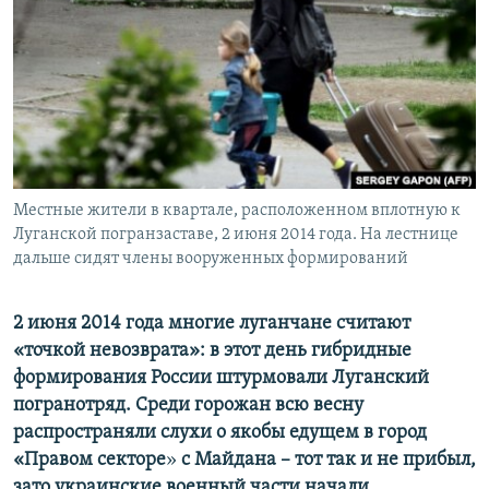
ПРИСОЕДИНЯЙТЕСЬ!
ПОБЕДИТЕЛЕЙ НЕ СУДЯТ?
КРЫМ.НЕПОКОРЕННЫЙ
ELIFBE
УКРАИНСКАЯ ПРОБЛЕМА КРЫМА
Все сайты RFE/RL
Местные жители в квартале, расположенном вплотную к
Луганской погранзаставе, 2 июня 2014 года. На лестнице
дальше сидят члены вооруженных формирований
2 июня 2014 года многие луганчане считают
«точкой невозврата»: в этот день гибридные
формирования России штурмовали Луганский
погранотряд. Среди горожан всю весну
распространяли слухи о якобы едущем в город
«Правом секторе
»
с Майдана – тот так и не прибыл,
зато украинские военный части начали