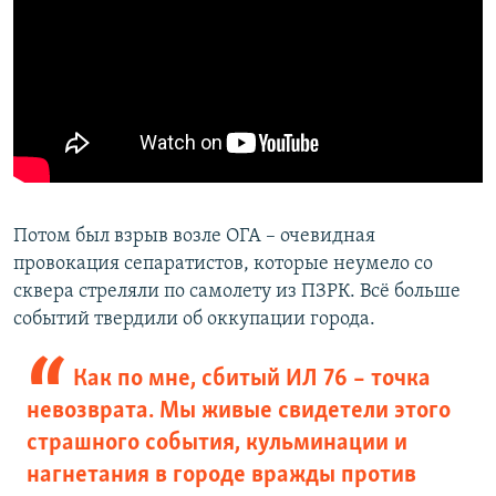
Потом был взрыв возле ОГА – очевидная
провокация сепаратистов, которые неумело со
сквера стреляли по самолету из ПЗРК. Всё больше
событий твердили об оккупации города.
Как по мне, сбитый ИЛ 76 – точка
невозврата. Мы живые свидетели этого
страшного события, кульминации и
нагнетания в городе вражды против