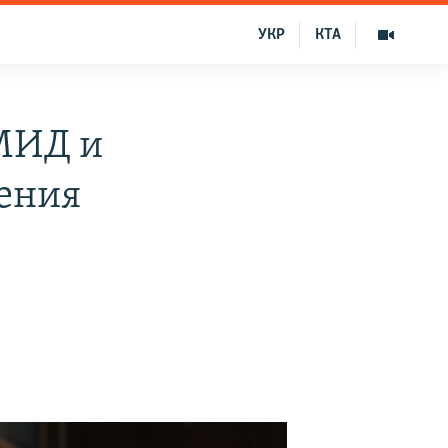
УКР
КТА
МИД и
ения