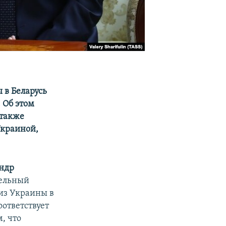
 в Беларусь
 Об этом
 также
Украиной,
ндр
тельный
 из Украины в
оответствует
, что