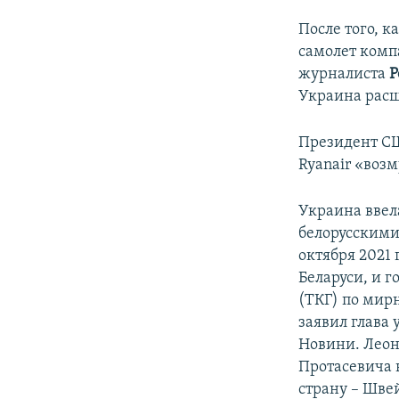
После того, 
самолет комп
журналиста
Р
Украина рас
Президент 
Ryanair «воз
Украина ввел
белорусскими
октября 2021
Беларуси, и 
(ТКГ) по мир
заявил глава
Новини. Леон
Протасевича 
страну – Шв