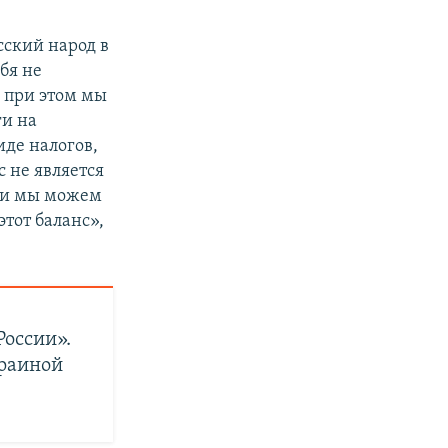
сский народ в
бя не
о при этом мы
и на
иде налогов,
с не является
уси мы можем
тот баланс»,
оссии».
краиной