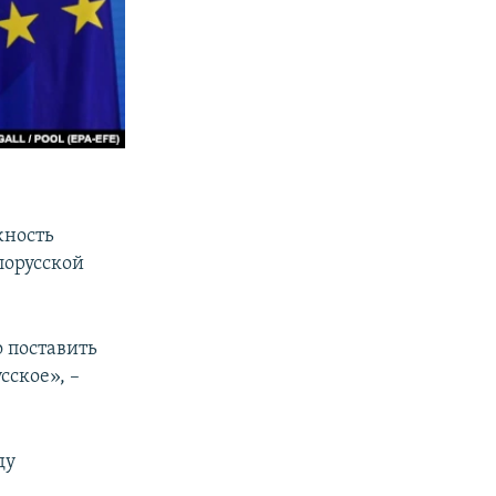
жность
лорусской
о поставить
сское», –
ду