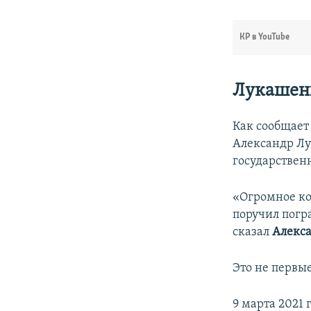
КР в YouTube
Лукашенк
Как сообщает
Александр Л
государствен
«Огромное ко
поручил погр
сказал
Алекс
Это не первы
9 марта 2021 