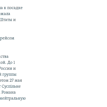
а к посадке
ржала
 Штаты и
 рейсом
нства
ой. До 1
России и
й группы
этом 27 мая
т Суспільне
а Романа
в нейтральную