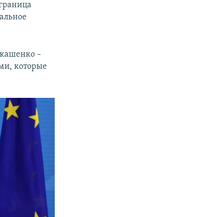
 граница
альное
укашенко –
ми, которые