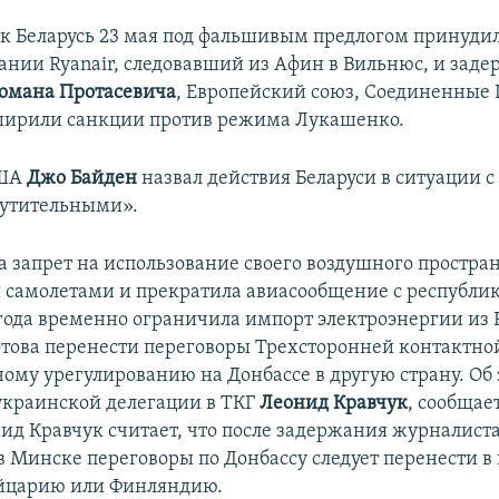
как Беларусь 23 мая под фальшивым предлогом принудил
ании Ryanair, следовавший из Афин в Вильнюс, и заде
омана Протасевича
, Европейский союз, Соединенные
ширили санкции против режима Лукашенко.
США
Джо Байден
назвал действия Беларуси в ситуации с
мутительными».
а запрет на использование своего воздушного простра
 самолетами и прекратила авиасообщение с республик
 года временно ограничила импорт электроэнергии из 
готова перенести переговоры Трехсторонней контактно
ному урегулированию на Донбассе в другую страну. Об 
 украинской делегации в ТКГ
Леонид Кравчук
, сообщае
ид Кравчук считает, что после задержания журналист
в Минске переговоры по Донбассу следует перенести 
ейцарию или Финляндию.