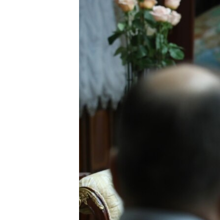
ПОБЕДИТЕЛЕЙ НЕ СУДЯТ?
КРЫМ.НЕПОКОРЕННЫЙ
ELIFBE
УКРАИНСКАЯ ПРОБЛЕМА КРЫМА