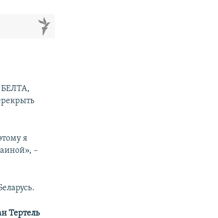
м
 БЕЛТА,
ерекрыть
этому я
аиной», –
Беларусь.
н Тертель