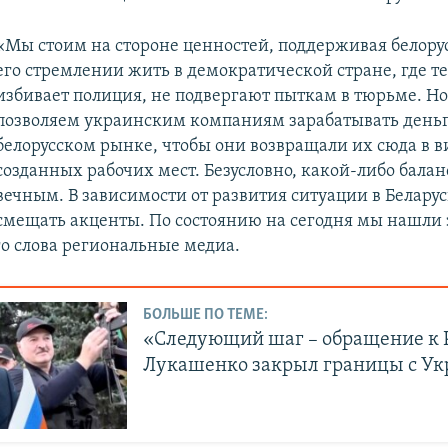
«Мы стоим на стороне ценностей, поддерживая белору
его стремлении жить в демократической стране, где те
избивает полиция, не подвергают пыткам в тюрьме. Н
позволяем украинским компаниям зарабатывать деньг
белорусском рынке, чтобы они возвращали их сюда в в
созданных рабочих мест. Безусловно, какой-либо балан
вечным. В зависимости от развития ситуации в Белар
смещать акценты. По состоянию на сегодня мы нашли э
го слова региональные медиа.
БОЛЬШЕ ПО ТЕМЕ:
«Следующий шаг – обращение к Р
Лукашенко закрыл границы с У