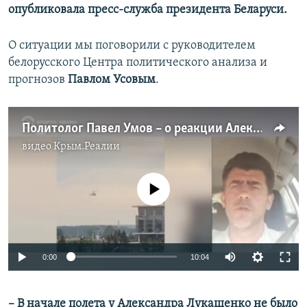
опубликовала пресс-служба президента Беларуси.
О ситуации мы поговорили с руководителем
белорусского Центра политического анализа и
прогнозов
Павлом Усовым
.
Политолог Павел Умов – о реакции Александра Лукашенко на протесты в стране
видео
Крым.Реалии
No media source currently available
Auto
0:00
10:04
240p
– В начале полета у Александра Лукашенко не было
360p