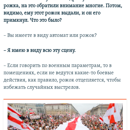
рожка, на это обратили внимание многие. Потом,
Auto
240p
360p
480p
480p
видимо, ему этот рожок выдали, и он его
720p
примкнул. Что это было?
720p
1080p
1080p
– Вы имеете в виду автомат или рожок?
– Я имею в виду всю эту сцену.
– Если говорить по военным параметрам, то в
помещениях, если не ведутся какие-то боевые
действия, как правило, рожок отцепляется, чтобы
избежать случайных выстрелов.