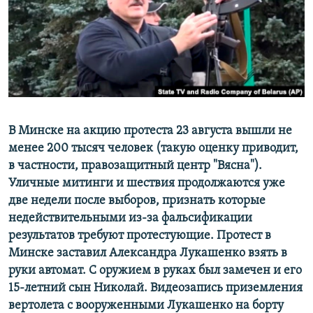
ПРИСОЕДИНЯЙТЕСЬ!
ПОБЕДИТЕЛЕЙ НЕ СУДЯТ?
КРЫМ.НЕПОКОРЕННЫЙ
ELIFBE
УКРАИНСКАЯ ПРОБЛЕМА КРЫМА
Все сайты RFE/RL
В Минске на акцию протеста 23 августа вышли не
менее 200 тысяч человек (такую оценку приводит,
в частности, правозащитный центр "Вясна").
Уличные митинги и шествия продолжаются уже
две недели после выборов, признать которые
недействительными из-за фальсификации
результатов требуют протестующие. Протест в
Минске заставил Александра Лукашенко взять в
руки автомат. С оружием в руках был замечен и его
15-летний сын Николай. Видеозапись приземления
вертолета с вооруженными Лукашенко на борту