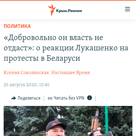
Доступность
ссылки
Вернуться
ПОЛИТИКА
к
НОВОСТИ
«Добровольно он власть не
основному
СПЕЦПРОЕКТЫ
содержанию
отдаст»: о реакции Лукашенко на
ВОДА
Вернутся
ГРУЗ 200
протесты в Беларуси
к
ИСТОРИЯ
КАРТА ВОЕННЫХ ОБЪЕКТОВ КРЫМА
главной
Ксения Соколянская
Настоящее Время
ЕЩЕ
11 ЛЕТ ОККУПАЦИИ КРЫМА. 11 ИСТОРИЙ СОПРОТИВЛЕНИЯ
навигации
Вернутся
25 августа 2020, 13:45
РАДІО СВОБОДА
ИНТЕРАКТИВ
к
КАК ОБОЙТИ БЛОКИРОВКУ
ИНФОГРАФИКА
Поделиться
Читать без VPN
поиску
ТЕЛЕПРОЕКТ КРЫМ.РЕАЛИИ
Українською
СОВЕТЫ ПРАВОЗАЩИТНИКОВ
Qırımtatar
ПРОПАВШИЕ БЕЗ ВЕСТИ