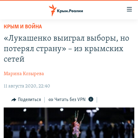
Доступность
ссылки
Вернуться
КРЫМ И ВОЙНА
к
НОВОСТИ
«Лукашенко выиграл выборы, но
основному
СПЕЦПРОЕКТЫ
содержанию
потерял страну» – из крымских
ВОДА
Вернутся
ГРУЗ 200
сетей
к
ИСТОРИЯ
КАРТА ВОЕННЫХ ОБЪЕКТОВ КРЫМА
главной
Марина Козырева
ЕЩЕ
11 ЛЕТ ОККУПАЦИИ КРЫМА. 11 ИСТОРИЙ СОПРОТИВЛЕНИЯ
навигации
Вернутся
11 августа 2020, 22:40
РАДІО СВОБОДА
ИНТЕРАКТИВ
к
КАК ОБОЙТИ БЛОКИРОВКУ
ИНФОГРАФИКА
Поделиться
Читать без VPN
поиску
ТЕЛЕПРОЕКТ КРЫМ.РЕАЛИИ
Українською
СОВЕТЫ ПРАВОЗАЩИТНИКОВ
Qırımtatar
ПРОПАВШИЕ БЕЗ ВЕСТИ