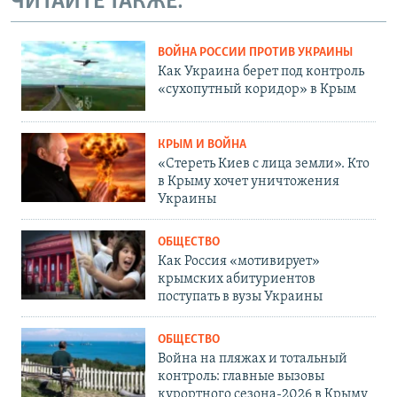
ЧИТАЙТЕ ТАКЖЕ:
ВОЙНА РОССИИ ПРОТИВ УКРАИНЫ
Как Украина берет под контроль
«сухопутный коридор» в Крым
КРЫМ И ВОЙНА
«Стереть Киев с лица земли». Кто
в Крыму хочет уничтожения
Украины
ОБЩЕСТВО
Как Россия «мотивирует»
крымских абитуриентов
поступать в вузы Украины
ОБЩЕСТВО
Война на пляжах и тотальный
контроль: главные вызовы
курортного сезона-2026 в Крыму