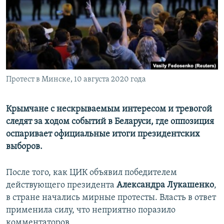
ПРИСОЕДИНЯЙТЕСЬ!
ПОБЕДИТЕЛЕЙ НЕ СУДЯТ?
КРЫМ.НЕПОКОРЕННЫЙ
ELIFBE
УКРАИНСКАЯ ПРОБЛЕМА КРЫМА
Все сайты RFE/RL
Протест в Минске, 10 августа 2020 года
Крымчане с нескрываемым интересом и тревогой
следят за ходом событий в Беларуси, где оппозиция
оспаривает официальные итоги президентских
выборов.
После того, как ЦИК объявил победителем
действующего президента
Александра Лукашенко
,
в стране начались мирные протесты. Власть в ответ
применила силу, что неприятно поразило
комментаторов.