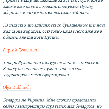
утримає владу, що швидше за все так і буде, він не
зможе вже навіть дозовано опонувати Путіну,
зберігаючи видимість якоїсь самостійності.
Насильство, що здійснюється Лукашенком цієї ночі
над своїм народом, остаточно кидає його вже не в
обійми, але під ноги Путіна.
Сергей Дудченко
Теперь Лукашенко никуда не денется от России.
Западу он теперь не нужен. Так что союз
узурпаторов власти сформирован.
Olga Dukhnich
Беларусь не Украина. Мне сложно представить
сейчас выигрышную стратегию для беларусов, но