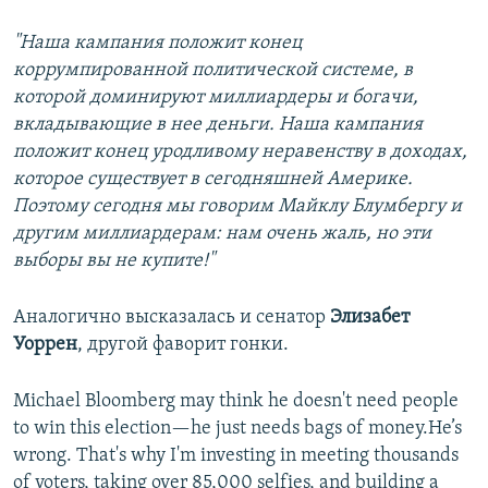
"Наша кампания положит конец
коррумпированной политической системе, в
которой доминируют миллиардеры и богачи,
вкладывающие в нее деньги. Наша кампания
положит конец уродливому неравенству в доходах,
которое существует в сегодняшней Америке.
Поэтому сегодня мы говорим Майклу Блумбергу и
другим миллиардерам: нам очень жаль, но эти
выборы вы не купите!"
Аналогично высказалась и сенатор
Элизабет
Уоррен
, другой фаворит гонки.
Michael Bloomberg may think he doesn't need people
to win this election—he just needs bags of money.He’s
wrong. That's why I'm investing in meeting thousands
of voters, taking over 85,000 selfies, and building a