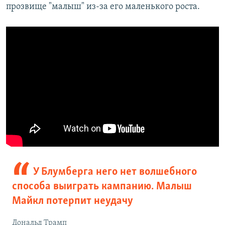
прозвище "малыш" из-за его маленького роста.
У Блумберга него нет волшебного
способа выиграть кампанию. Малыш
Майкл потерпит неудачу
Дональд Трамп