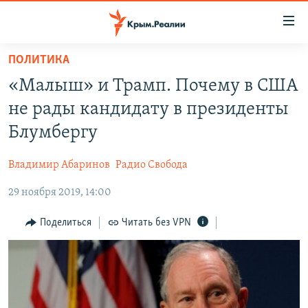
Доступность
ссылки
Вернуться
ПОЛИТИКА
к
НОВОСТИ
«Малыш» и Трамп. Почему в США
основному
СПЕЦПРОЕКТЫ
содержанию
не рады кандидату в президенты
ВОДА
Вернутся
ГРУЗ 200
Блумбергу
к
ИСТОРИЯ
КАРТА ВОЕННЫХ ОБЪЕКТОВ КРЫМА
главной
Владимир Абаринов
Радио Свобода
ЕЩЕ
11 ЛЕТ ОККУПАЦИИ КРЫМА. 11 ИСТОРИЙ СОПРОТИВЛЕНИЯ
навигации
Вернутся
29 ноября 2019, 14:00
РАДІО СВОБОДА
ИНТЕРАКТИВ
к
КАК ОБОЙТИ БЛОКИРОВКУ
ИНФОГРАФИКА
Поделиться
Читать без VPN
поиску
ТЕЛЕПРОЕКТ КРЫМ.РЕАЛИИ
Українською
СОВЕТЫ ПРАВОЗАЩИТНИКОВ
Qırımtatar
ПРОПАВШИЕ БЕЗ ВЕСТИ