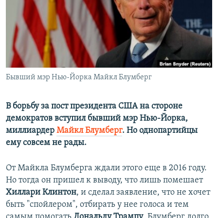
ПРИСОЕДИНЯЙТЕСЬ!
ПОБЕДИТЕЛЕЙ НЕ СУДЯТ?
КРЫМ.НЕПОКОРЕННЫЙ
ELIFBE
УКРАИНСКАЯ ПРОБЛЕМА КРЫМА
Все сайты RFE/RL
Бывший мэр Нью-Йорка Майкл Блумберг
В борьбу за пост президента США на стороне
демократов вступил бывший мэр Нью-Йорка,
миллиардер
Майкл Блумберг
. Но однопартийцы
ему совсем не рады.
От Майкла Блумберга ждали этого еще в 2016 году.
Но тогда он пришел к выводу, что лишь помешает
Хиллари Клинтон
, и сделал заявление, что не хочет
быть "спойлером", отбирать у нее голоса и тем
самым помогать
Дональду Трампу
. Блумберг долго