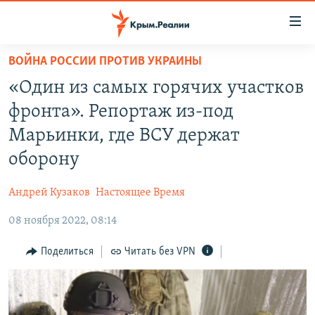
Доступность
ссылки
Вернуться
ВОЙНА РОССИИ ПРОТИВ УКРАИНЫ
к
НОВОСТИ
«Один из самых горячих участков
основному
СПЕЦПРОЕКТЫ
содержанию
фронта». Репортаж из-под
ВОДА
Вернутся
ГРУЗ 200
Марьинки, где ВСУ держат
к
ИСТОРИЯ
КАРТА ВОЕННЫХ ОБЪЕКТОВ КРЫМА
оборону
главной
ЕЩЕ
11 ЛЕТ ОККУПАЦИИ КРЫМА. 11 ИСТОРИЙ СОПРОТИВЛЕНИЯ
навигации
Андрей Кузаков
Настоящее Время
Вернутся
РАДІО СВОБОДА
ИНТЕРАКТИВ
к
08 ноября 2022, 08:14
КАК ОБОЙТИ БЛОКИРОВКУ
ИНФОГРАФИКА
поиску
Поделиться
Читать без VPN
ТЕЛЕПРОЕКТ КРЫМ.РЕАЛИИ
Українською
СОВЕТЫ ПРАВОЗАЩИТНИКОВ
Qırımtatar
ПРОПАВШИЕ БЕЗ ВЕСТИ