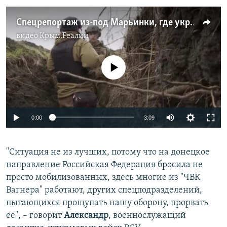
Спецрепортаж из-под Марьинки, где украинские военные держат оборону
видео
Крым.Реалии
No media source currently available
Auto
0:00
3:09
240p
"Ситуация не из лучших, потому что на донецкое
360p
направление Российская Федерация бросила не
Auto
240p
360p
480p
480p
просто мобилизованных, здесь многие из "ЧВК
720p
Вагнера" работают, других спецподразделений,
720p
1080p
пытающихся прощупать нашу оборону, прорвать
1080p
ее", – говорит
Александр
, военнослужащий