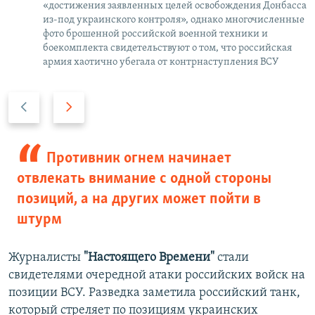
«достижения заявленных целей освобождения Донбасса
из-под украинского контроля», однако многочисленные
фото брошенной российской военной техники и
боекомплекта свидетельствуют о том, что российская
армия хаотично убегала от контрнаступления ВСУ
П
С
р
л
е
е
д
д
Противник огнем начинает
ы
у
отвлекать внимание с одной стороны
д
ю
позиций, а на других может пойти в
у
щ
штурм
щ
и
и
й
Журналисты
"Настоящего Времени"
стали
й
с
свидетелями очередной атаки российских войск на
с
л
позиции ВСУ. Разведка заметила российский танк,
л
а
который стреляет по позициям украинских
а
й