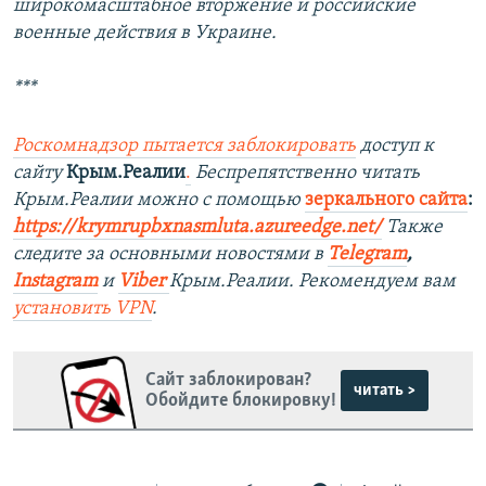
широкомасштабное вторжение и российские
военные действия в Украине.
***
Роскомнадзор пытается заблокировать
доступ к
сайту
Крым.Реалии
.
Беспрепятственно читать
Крым.Реалии можно с помощью
зеркального сайта
:
https://krymrupbxnasmluta.azureedge.net/
Также
следите за основными новостями в
Telegram
,
Instagram
и
Viber
Крым.Реалии. Рекомендуем вам
установить
VPN
.
Сайт заблокирован?
читать >
Обойдите блокировку!