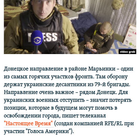
ПРИСОЕДИНЯЙТЕСЬ!
ПОБЕДИТЕЛЕЙ НЕ СУДЯТ?
КРЫМ.НЕПОКОРЕННЫЙ
ELIFBE
УКРАИНСКАЯ ПРОБЛЕМА КРЫМА
Все сайты RFE/RL
Донецкое направление в районе Марьинки – один
из самых горячих участков фронта. Там оборону
держат украинские десантники из 79-й бригады.
Направление очень важное – рядом Донецк. Для
украинских военных отступить – значит потерять
позиции, которые в будущем могут помочь в
освобождении города,
пишет телеканал
"Настоящее Время"
​(создан компанией RFE/RL при
участии "Голоса Америки"). ​