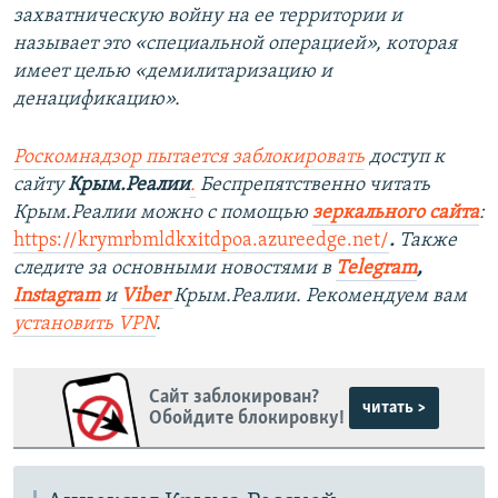
захватническую войну на ее территории и
называет это «специальной операцией», которая
имеет целью «демилитаризацию и
денацификацию».
Роскомнадзор пытается заблокировать
доступ к
сайту
Крым.Реалии
.
Беспрепятственно читать
Крым.Реалии можно с помощью
зеркального сайта
:
https://krymrbmldkxitdpoa.azureedge.net/
.
Также
следите за основными новостями в
Telegram
,
Instagram
и
Viber
Крым.Реалии. Рекомендуем вам
установить
VPN
.
Сайт заблокирован?
читать >
Обойдите блокировку!