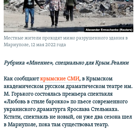
ПРИСОЕДИНЯЙТЕСЬ!
ПОБЕДИТЕЛЕЙ НЕ СУДЯТ?
КРЫМ.НЕПОКОРЕННЫЙ
ELIFBE
Местные жители проходят мимо разрушенного здания в
УКРАИНСКАЯ ПРОБЛЕМА КРЫМА
Мариуполе, 12 мая 2022 года
Все сайты RFE/RL
Рубрика «Мнение», специально для Крым.Реалии
Как сообщают
крымские СМИ
, в Крымском
академическом русском драматическом театре им.
М. Горького состоялась премьера спектакля
«Любовь в стиле барокко» по пьесе современного
украинского драматурга Ярослава Стельмаха.
Кстати, спектакль не новый, он уже два сезона шел
в Мариуполе, пока там существовал театр.