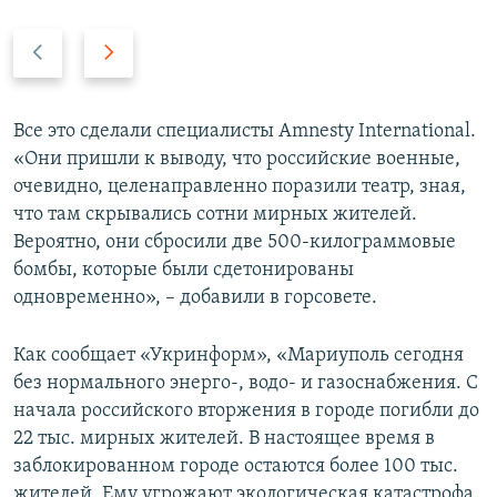
П
С
р
л
е
е
д
д
Все это сделали специалисты Amnesty International.
ы
у
«Они пришли к выводу, что российские военные,
д
ю
очевидно, целенаправленно поразили театр, зная,
у
щ
что там скрывались сотни мирных жителей.
щ
и
Вероятно, они сбросили две 500-килограммовые
и
й
бомбы, которые были сдетонированы
й
с
одновременно», – добавили в горсовете.
с
л
л
а
Как сообщает «Укринформ», «Мариуполь сегодня
а
й
без нормального энерго-, водо- и газоснабжения. С
й
д
начала российского вторжения в городе погибли до
д
22 тыс. мирных жителей. В настоящее время в
заблокированном городе остаются более 100 тыс.
жителей. Ему угрожают экологическая катастрофа