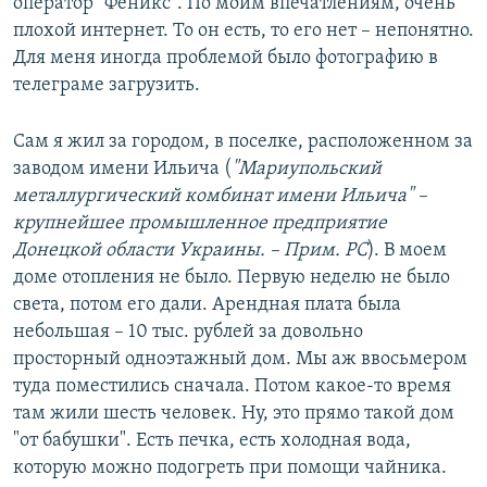
оператор "Феникс". По моим впечатлениям, очень
плохой интернет. То он есть, то его нет – непонятно.
Для меня иногда проблемой было фотографию в
телеграме загрузить.
Сам я жил за городом, в поселке, расположенном за
заводом имени Ильича (
"
Мари
у
польский
металлургический комбинат имени Ильич
а"
–
крупнейшее промышленное предприятие
Донецкой области
Украины. – Прим. РС
). В моем
доме отопления не было. Первую неделю не было
света, потом его дали. Арендная плата была
небольшая – 10 тыс. рублей за довольно
просторный одноэтажный дом. Мы аж ввосьмером
туда поместились сначала. Потом какое-то время
там жили шесть человек. Ну, это прямо такой дом
"от бабушки". Есть печка, есть холодная вода,
которую можно подогреть при помощи чайника.