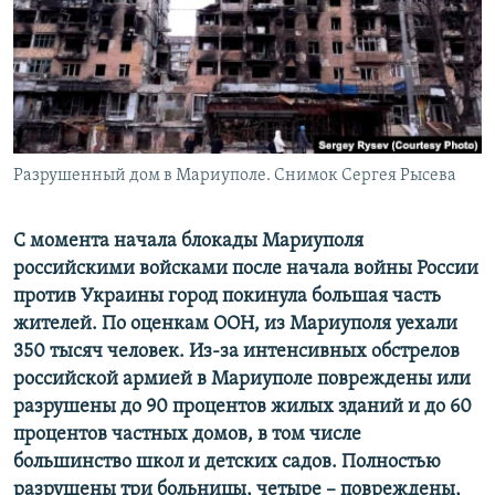
ПРИСОЕДИНЯЙТЕСЬ!
ПОБЕДИТЕЛЕЙ НЕ СУДЯТ?
КРЫМ.НЕПОКОРЕННЫЙ
ELIFBE
УКРАИНСКАЯ ПРОБЛЕМА КРЫМА
Все сайты RFE/RL
Разрушенный дом в Мариуполе. Снимок Сергея Рысева
С момента начала блокады Мариуполя
российскими войсками после начала войны России
против Украины город покинула большая часть
жителей. По оценкам ООН, из Мариуполя уехали
350 тысяч человек. Из-за интенсивных обстрелов
российской армией в Мариуполе повреждены или
разрушены до 90 процентов жилых зданий и до 60
процентов частных домов, в том числе
большинство школ и детских садов. Полностью
разрушены три больницы, четыре – повреждены,