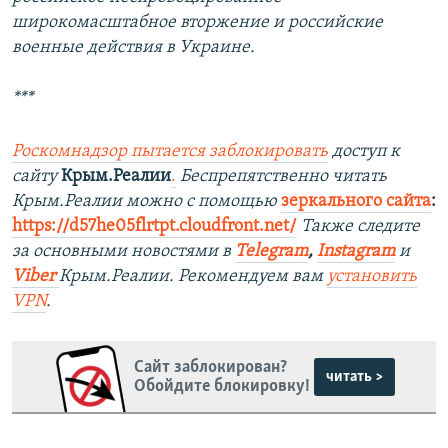
широкомасштабное вторжение и российские
военные действия в Украине.
***
Роскомнадзор пытается заблокировать
доступ к
сайту
Крым.Реалии
.
Беспрепятственно читать
Крым.Реалии можно с помощью
зеркального сайта
:
https://d57he05flrtpt.cloudfront.net/
Также следите
за основными новостями в
Telegram
,
Instagram
и
Viber
Крым.Реалии. Рекомендуем вам
установить
VPN
.
Сайт заблокирован?
читать >
Обойдите блокировку!