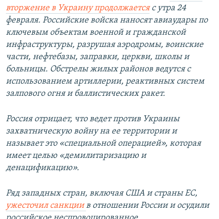
ы
у
вторжение в Украину продолжается
с утра 24
д
ю
февраля. Российские войска наносят авиаудары по
у
щ
ключевым объектам военной и гражданской
щ
и
инфраструктуры, разрушая аэродромы, воинские
и
й
части, нефтебазы, заправки, церкви, школы и
й
с
больницы. Обстрелы жилых районов ведутся с
с
л
использованием артиллерии, реактивных систем
л
а
залпового огня и баллистических ракет.
а
й
й
д
Россия отрицает, что ведет против Украины
д
захватническую войну на ее территории и
называет это «специальной операцией», которая
имеет целью «демилитаризацию и
денацификацию».
Ряд западных стран, включая США и страны ЕС,
ужесточил санкции
в отношении России и осудили
российское неспровоцированное