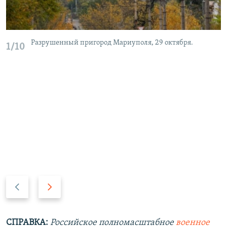
Разрушенный пригород Мариуполя, 29 октября.
1/10
П
С
р
л
е
е
д
д
СПРАВКА:
Российское полномасштабное
военное