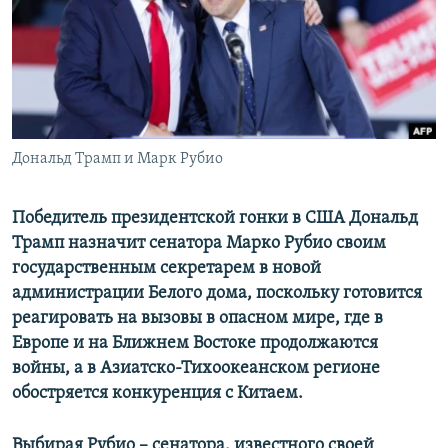
ПРИСОЕДИНЯЙТЕСЬ!
ПОБЕДИТЕЛЕЙ НЕ СУДЯТ?
КРЫМ.НЕПОКОРЕННЫЙ
ELIFBE
УКРАИНСКАЯ ПРОБЛЕМА КРЫМА
Все сайты RFE/RL
Дональд Трамп и Марк Рубио
Победитель президентской гонки в США Дональд
Трамп назначит сенатора Марко Рубио своим
государственным секретарем в новой
администрации Белого дома, поскольку готовится
реагировать на вызовы в опасном мире, где в
Европе и на Ближнем Востоке продолжаются
войны, а в Азиатско-Тихоокеанском регионе
обостряется конкуренция с Китаем.
Выбирая Рубио – сенатора, известного своей