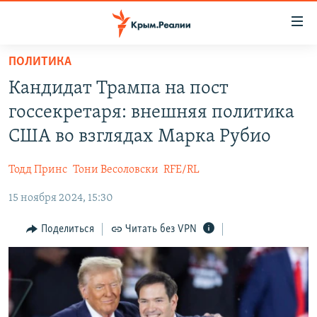
Доступность
ссылки
Вернуться
ПОЛИТИКА
к
НОВОСТИ
Кандидат Трампа на пост
основному
СПЕЦПРОЕКТЫ
содержанию
госсекретаря: внешняя политика
ВОДА
Вернутся
ГРУЗ 200
США во взглядах Марка Рубио
к
ИСТОРИЯ
КАРТА ВОЕННЫХ ОБЪЕКТОВ КРЫМА
главной
Тодд Принс
Тони Весоловски
RFE/RL
ЕЩЕ
11 ЛЕТ ОККУПАЦИИ КРЫМА. 11 ИСТОРИЙ СОПРОТИВЛЕНИЯ
навигации
Вернутся
15 ноября 2024, 15:30
РАДІО СВОБОДА
ИНТЕРАКТИВ
к
КАК ОБОЙТИ БЛОКИРОВКУ
ИНФОГРАФИКА
Поделиться
Читать без VPN
поиску
ТЕЛЕПРОЕКТ КРЫМ.РЕАЛИИ
Українською
СОВЕТЫ ПРАВОЗАЩИТНИКОВ
Qırımtatar
ПРОПАВШИЕ БЕЗ ВЕСТИ