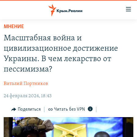
Доступность
ссылки
Вернуться
МНЕНИЕ
к
НОВОСТИ
Масштабная война и
основному
СПЕЦПРОЕКТЫ
содержанию
цивилизационное достижение
ВОДА
Вернутся
ГРУЗ 200
Украины. В чем лекарство от
к
ИСТОРИЯ
КАРТА ВОЕННЫХ ОБЪЕКТОВ КРЫМА
пессимизма?
главной
ЕЩЕ
11 ЛЕТ ОККУПАЦИИ КРЫМА. 11 ИСТОРИЙ СОПРОТИВЛЕНИЯ
навигации
Виталий Портников
Вернутся
РАДІО СВОБОДА
ИНТЕРАКТИВ
к
24 февраля 2024, 18:43
КАК ОБОЙТИ БЛОКИРОВКУ
ИНФОГРАФИКА
поиску
Поделиться
Читать без VPN
ТЕЛЕПРОЕКТ КРЫМ.РЕАЛИИ
Українською
СОВЕТЫ ПРАВОЗАЩИТНИКОВ
Qırımtatar
ПРОПАВШИЕ БЕЗ ВЕСТИ