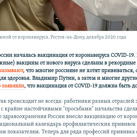
ной от коронавируса. Ростов-на-Дону, декабрь 2020 года
России началась вакцинация от коронавируса COVID-19.
ежные) вакцины от нового вируса сделаны в рекордные
казывают
, что многие россияне не хотят прививаться, 
для здоровья. Владимир Путин, а затем и многие друг
 заявляли
, что вакцинация от COVID-19 должна быть д
ак происходит не всегда: работники разных отраслей 
 с крайне настойчивыми "просьбами" начальства сдела
 здравоохранения России внесло вакцинацию от коро
ациональный календарь профилактических прививок
м показателям. Теперь для ряда профессий прививка 