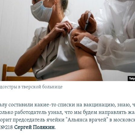
сестры в тверской больнице
алу составили какие-то списки на вакцинацию, знаю, ч
только работодатель узнал, что мы будем направлять жа
ворит председатель ячейки "Альянса врачей" в московс
 №218
Сергей Полякин
.