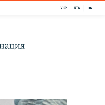
УКР
КТА
инация