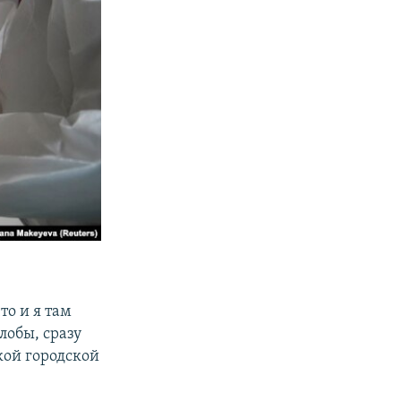
то и я там
лобы, сразу
кой городской