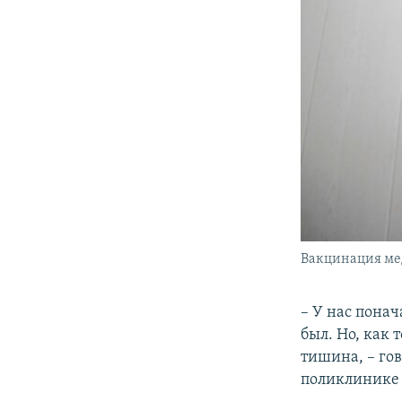
Вакцинация мед
– У нас понач
был. Но, как 
тишина, – го
поликлинике