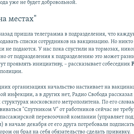
ода уже не будет добровольной.
на местах"
 назад пришла телеграмма в подразделения, что кажд
одавать списки сотрудников на вакцинацию. Но никто 
и не подаются. У нас пока спустили на тормозах, нико
но от подразделения к подразделению это может разни
гут проявлять инициативу, – рассказывает собеседник
 полиции.
 одних организациях начальство настаивает на вакцина
й инфекции, а в других нет, Радио Свобода рассказал
структурах московского метрополитена. По его словам
иваться "Спутником V" от работников сейчас не требую
пассажирской перевозочной компании (управляет п
) в начале декабря от его друга потребовали подписат
тором он брал на себя обязательство сделать прививку.