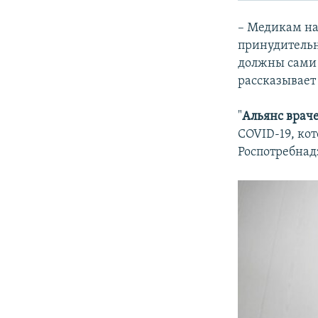
– Медикам на 
принудительн
должны сами з
рассказывает
"
Альянс врач
COVID-19, ко
Роспотребнад