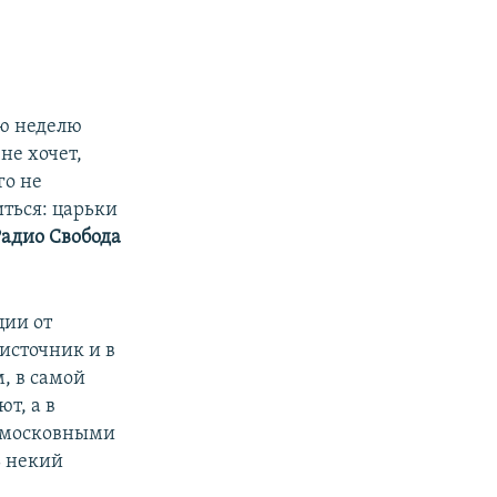
ую неделю
не хочет,
го не
ться: царьки
Радио Свобода
ции от
 источник и в
, в самой
т, а в
одмосковными
ь некий