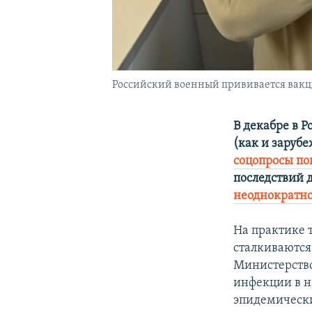
Российский военный прививается вакци
В декабре в 
(как и заруб
соцопросы по
последствий 
неоднократно
На практике т
сталкиваются
Министерство
инфекции в н
эпидемически