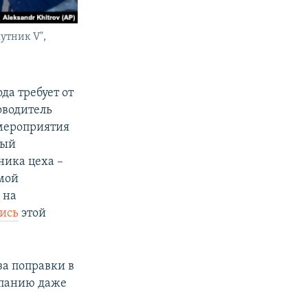
утник V",
да требует от
оводитель
 мероприятия
ный
ника цеха –
мой
, на
пись
этой
за поправки в
мпанию даже