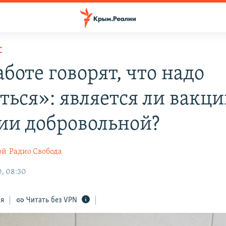
С
боте говорят, что надо
ться»: является ли вакц
сии добровольной?
ой
Радио Свобода
, 08:30
ся
Читать без VPN