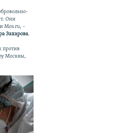
обровольно-
т. Они
и Mos.ru, –
ра Захарова
.
к против
ру Москвы,