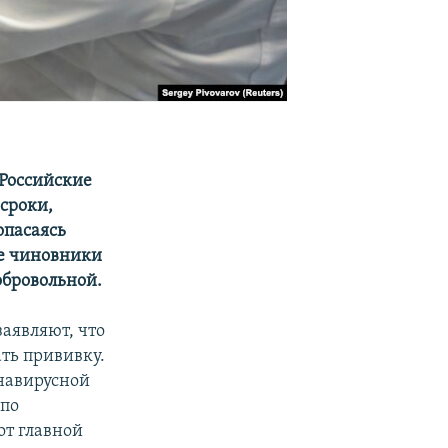
 Российские
 сроки,
опасаясь
ие чиновники
обровольной.
заявляют, что
ть прививку.
навирусной
 по
от главной