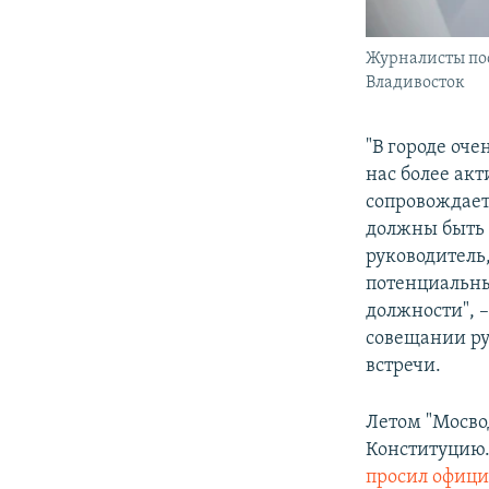
Журналисты пос
Владивосток
"В городе оче
нас более ак
сопровождает
должны быть
руководитель
потенциальны
должности", –
совещании р
встречи.
Летом "Мосво
Конституцию.
просил офиц