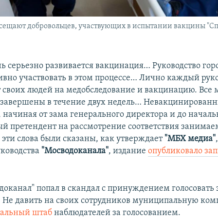
ещают добровольцев, участвующих в испытании вакцины "Сп
нь серьезно развивается вакцинация… Руководство горо
тивно участвовать в этом процессе… Лично каждый рук
 своих людей на медобследование и вакцинацию. Все
 завершены в течение двух недель… Невакцинирован
, начиная от зама генерального директора и до началь
й претендент на рассмотрение соответствия занимае
 эти слова были сказаны, как утверждает
"МБХ медиа"
уководства
"Мосводоканала"
, издание
опубликовало за
доканал" попал в скандал с принуждением голосовать 
 Не давить на своих сотрудников муниципальную ко
иальный штаб
наблюдателей за голосованием.