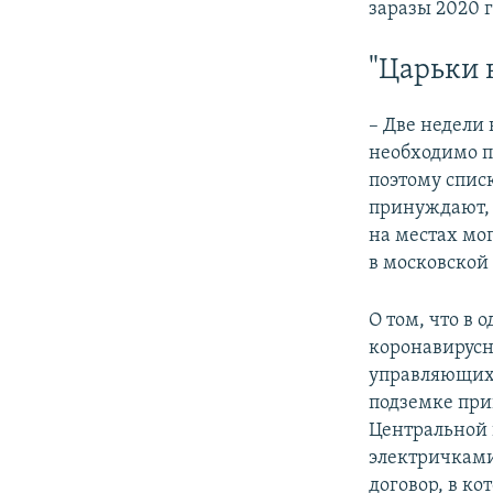
заразы 2020 г
"Царьки 
– Две недели
необходимо п
поэтому списк
принуждают, 
на местах мо
в московской
О том, что в
коронавирусно
управляющих 
подземке прив
Центральной 
электричками
договор, в ко